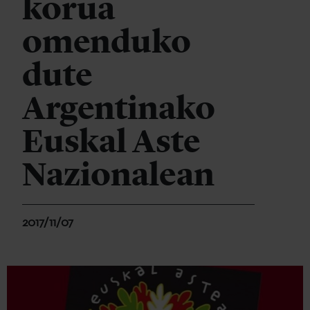
korua
omenduko
dute
Argentinako
Euskal Aste
Nazionalean
2017/11/07