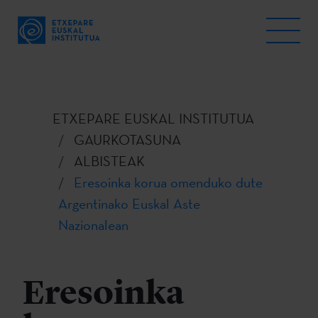
ETXEPARE EUSKAL INSTITUTUA
GAURKOTASUNA
ALBISTEAK
Eresoinka korua omenduko dute
Argentinako Euskal Aste
Nazionalean
Eresoinka