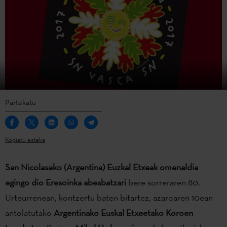
Partekatu
Kopiatu esteka
San Nicolaseko (Argentina) Euzkal Etxeak omenaldia
egingo dio Eresoinka abesbatzari
bere sorreraren 80.
Urteurrenean, kontzertu baten bitartez, azaroaren 10ean
antolatutako
Argentinako Euskal Etxeetako Koroen