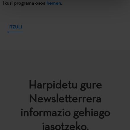
Ikusi programa osoa
hemen
.
ITZULI
Harpidetu gure
Newsletterrera
informazio gehiago
jasotzeko.