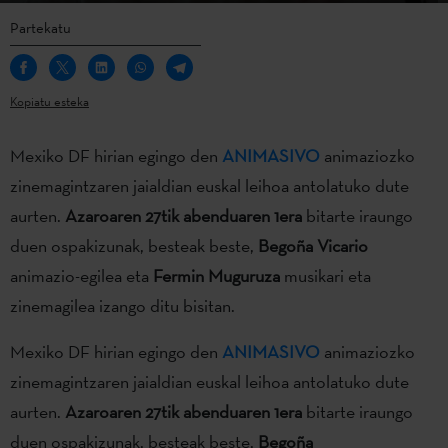
Partekatu
Kopiatu esteka
Mexiko DF hirian egingo den
ANIMASIVO
animaziozko
zinemagintzaren jaialdian euskal leihoa antolatuko dute
aurten.
Azaroaren 27tik abenduaren 1era
bitarte iraungo
duen ospakizunak, besteak beste,
Begoña Vicario
animazio-egilea eta
Fermin Muguruza
musikari eta
zinemagilea izango ditu bisitan.
Mexiko DF hirian egingo den
ANIMASIVO
animaziozko
zinemagintzaren jaialdian euskal leihoa antolatuko dute
aurten.
Azaroaren 27tik abenduaren 1era
bitarte iraungo
duen ospakizunak, besteak beste,
Begoña