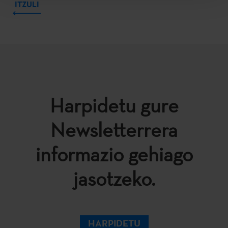
ITZULI
Harpidetu gure
Newsletterrera
informazio gehiago
jasotzeko.
HARPIDETU