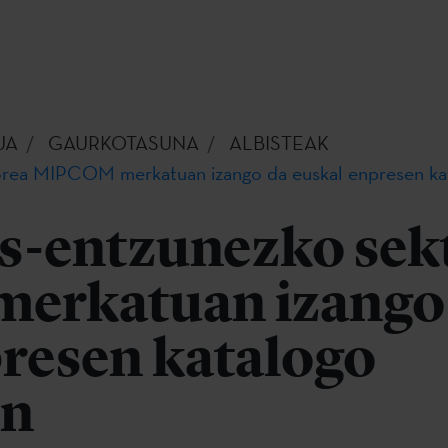
UA
GAURKOTASUNA
ALBISTEAK
torea MIPCOM merkatuan izango da euskal enpresen kat
us-entzunezko sek
erkatuan izango
presen katalogo
in