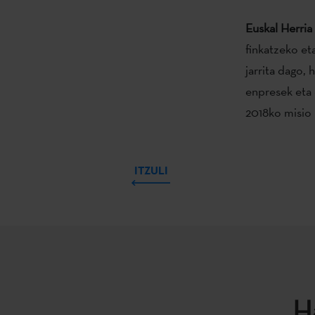
Euskal Herria 
finkatzeko et
jarrita dago,
enpresek eta 
2018ko misio 
ITZULI
H