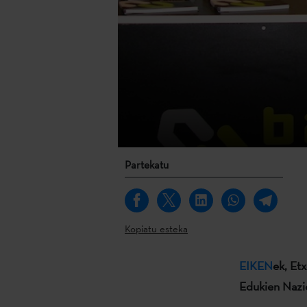
Partekatu
Kopiatu esteka
EIKEN
ek, Et
Edukien Nazi