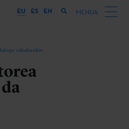
EU
ES
EN
MENUA
alogo zabalarekin
torea
 da