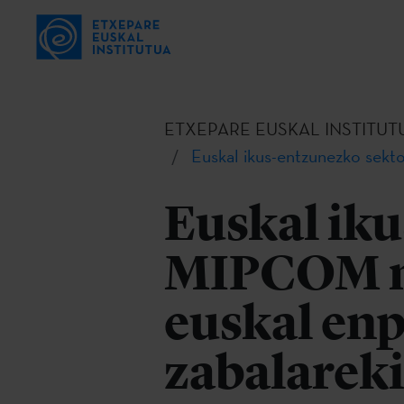
ETXEPARE EUSKAL INSTITUT
Euskal ikus-entzunezko sek
Euskal ik
MIPCOM m
euskal en
zabalarek