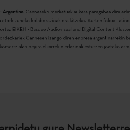
- Argentina.
Canneseko merkatuak aukera paregabea dira erla
a etorkizuneko kolaborazioak eraikitzeko. Aurten fokua Latin
 hortaz EIKEN - Basque Audiovisual and Digital Content Kluste
ordezkariek Cannesen izango diren enpresa argentinarrekin ba
komertzialari begira elkarrekin erlazioak estutzen joateko asm
arpidetu gure Newsletterre