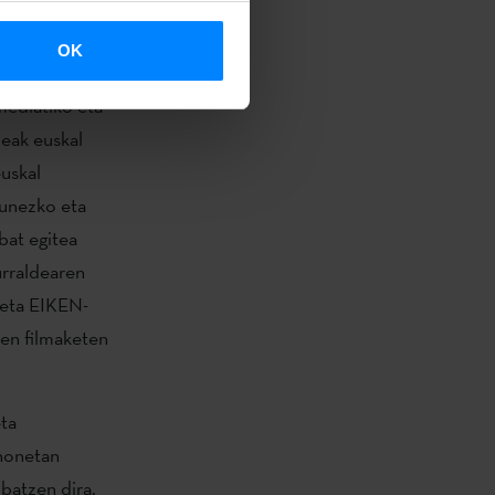
entzako
OK
mediatiko eta
eak euskal
uskal
zunezko eta
bat egitea
urraldearen
 eta EIKEN-
ren filmaketen
ta
 honetan
batzen dira.