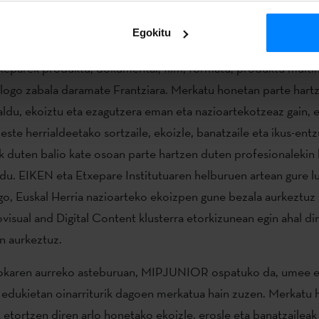
lan bizia zabalduko dutenak, zeinaren helburua euskal enpres
Egokitu
ak sortzea izango dena.
eparek produktu, dokumental, film, formatu, produktu multi
logo zabala daramate Frantziara. Merkatu honetan parte hartz
ldu, ekoiztu eta ezagutzera eman eta nazioartekotzeaz gain, e
este herrialdeetako sortzaile, ekoizle, banatzaile eta ikus-ent
ek duten balio kate osoan parte hartzen duten profesionalekin 
du. EIKEN eta Etxepare Institutuaren helburuen artean gure l
o, Euskal Herria nazioarteko ekoizpen gune bezala aurkeztuz
isual and Digital Content klusterra etorkizunean egin ahal di
n aurkeztuz.
aren aurreko asteburuan, MIPJUNIOR ospatuko da, umee e
edukietan oinarriturik dagoen merkatua hain zuzen. Merkatu
etortzen diren arlo honetako ekoizle, erosle eta banatzaileak 