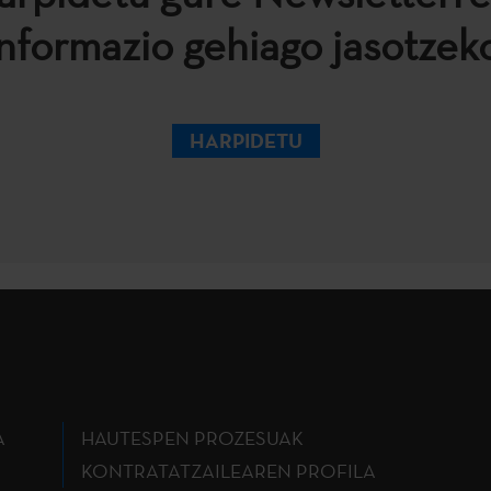
informazio gehiago jasotzeko
HARPIDETU
A
HAUTESPEN PROZESUAK
KONTRATATZAILEAREN PROFILA