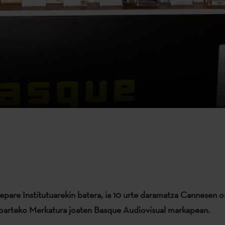
xepare Institutuarekin batera, ia 10 urte daramatza Cannesen 
oarteko Merkatura joaten Basque Audiovisual markapean.