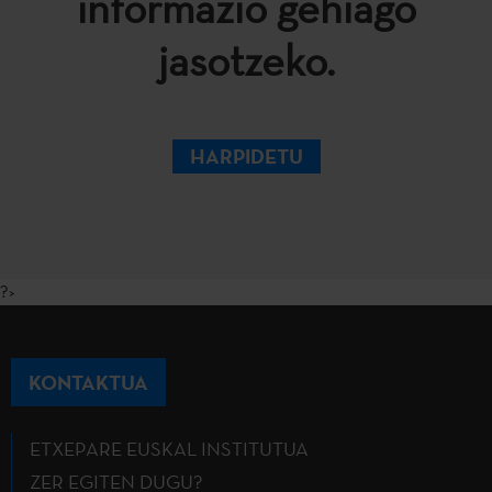
informazio gehiago
jasotzeko.
HARPIDETU
?>
KONTAKTUA
ETXEPARE EUSKAL INSTITUTUA
ZER EGITEN DUGU?