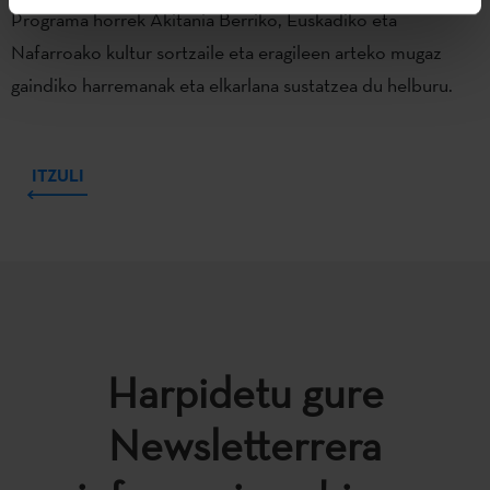
Programa horrek Akitania Berriko, Euskadiko eta
Nafarroako kultur sortzaile eta eragileen arteko mugaz
gaindiko harremanak eta elkarlana sustatzea du helburu.
ITZULI
Harpidetu gure
Newsletterrera