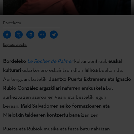
Partekatu
Kopiatu esteka
Bordeleko
Le Rocher de Palmer
kultur zentroak
euskal
kulturari
udazkenero eskaintzen dion
leihoa
bueltan da.
Aurtengoan, batetik,
Juantxo Puerta Extremera eta Ignacio
Rubio González argazkilari nafarren erakusketa
bat
aurkeztu zen azaroaren 5ean; eta bestetik, egun
berean,
Iñaki Salvadorren seiko formazioaren eta
Mielotxin taldearen kontzertu bana
izan zen.
Puerta eta Rubiok musika eta festa batu nahi izan