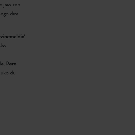
e jaio zen
ango dira
rzinemaldia’
sko
de,
Pere
tuko du