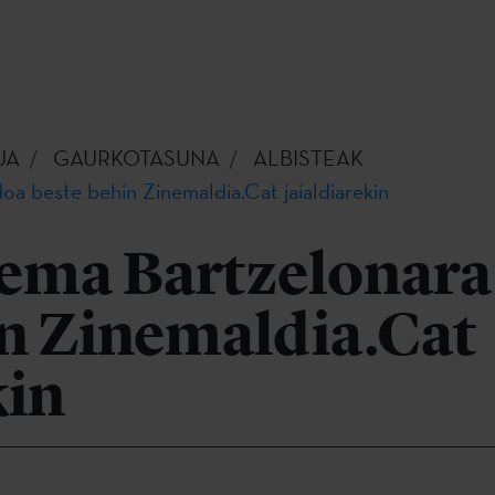
UA
GAURKOTASUNA
ALBISTEAK
oa beste behin Zinemaldia.Cat jaialdiarekin
nema Bartzelonara
in Zinemaldia.Cat
kin