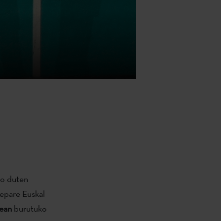
go duten
xepare Euskal
tean
burutuko