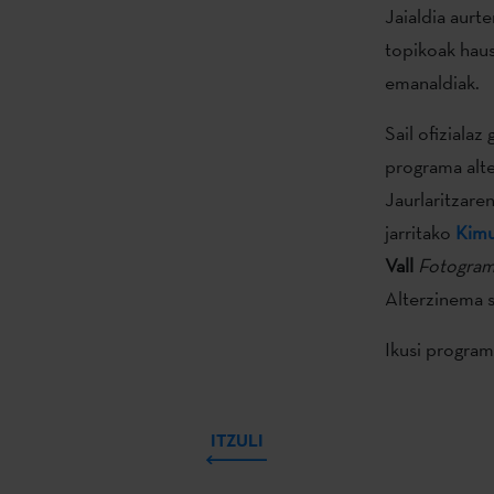
Jaialdia aurt
topikoak hau
emanaldiak.
Sail ofiziala
programa alte
Jaurlaritzare
jarritako
Kim
Vall
Fotogram
Alterzinema s
Ikusi program
ITZULI