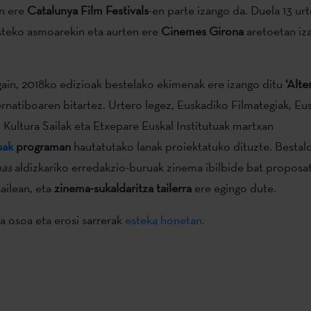
en ere
Catalunya Film Festivals
-en parte izango da. Duela 13 urt
steko asmoarekin eta aurten ere
Cinemes Girona
aretoetan iz
z gain, 2018ko edizioak bestelako ekimenak ere izango ditu
‘Alte
rnatiboaren bitartez. Urtero legez, Euskadiko Filmategiak, Eu
n Kultura Sailak eta Etxepare Euskal Institutuak martxan
uak
programan
hautatutako lanak proiektatuko dituzte. Bestal
as
aldizkariko erredakzio-buruak zinema ibilbide bat proposa
ailean, eta
zinema-sukaldaritza tailerra
ere egingo dute.
a osoa eta erosi sarrerak
esteka honetan.