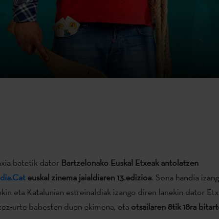
xia batetik dator
Bartzelonako Euskal Etxeak antolatzen
dia.Cat
euskal zinema jaialdiaren 13.edizioa
. Sona handia izan
n eta Katalunian estreinaldiak izango diren lanekin dator Et
rtez-urte babesten duen ekimena, eta
otsailaren 8tik 18ra bitar