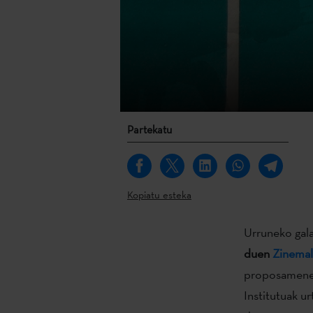
Partekatu
Kopiatu esteka
Urruneko gala
duen
Zinemal
proposameneki
Institutuak u