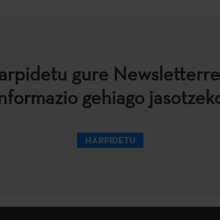
arpidetu gure Newsletterre
informazio gehiago jasotzeko
HARPIDETU