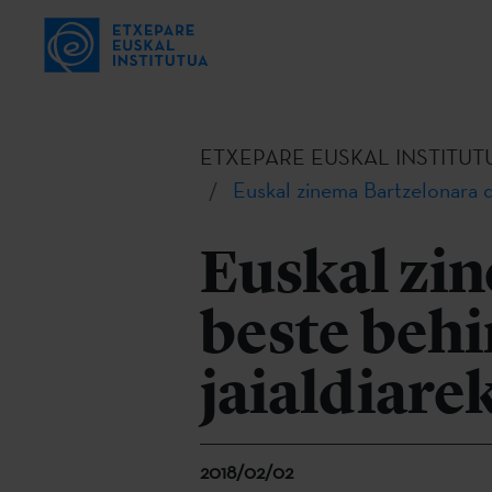
ETXEPARE EUSKAL INSTITUT
Euskal zinema Bartzelonara d
Euskal zi
beste beh
jaialdiare
2018/02/02