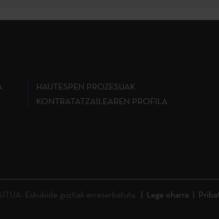
A
HAUTESPEN PROZESUAK
KONTRATATZAILEAREN PROFILA
A. Eskubide guztiak erreserbatuta.
Lege oharra
Priba