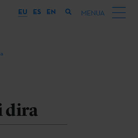
EU
ES
EN
MENUA
ira
i dira