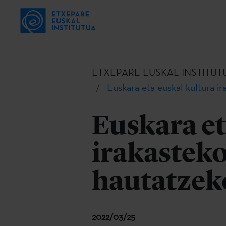
ETXEPARE EUSKAL INSTITUT
Euskara eta euskal kultura ir
Euskara et
irakasteko
hautatzeko
2022/03/25