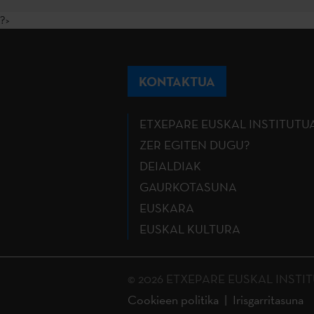
?>
KONTAKTUA
ETXEPARE EUSKAL INSTITUTU
ZER EGITEN DUGU?
DEIALDIAK
GAURKOTASUNA
EUSKARA
EUSKAL KULTURA
© 2026 ETXEPARE EUSKAL INSTITUTU
Cookieen politika
Irisgarritasuna