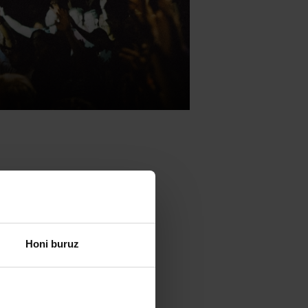
ioarteko bost
Honi buruz
zango dute
Alma Mater
ko
Univerzita