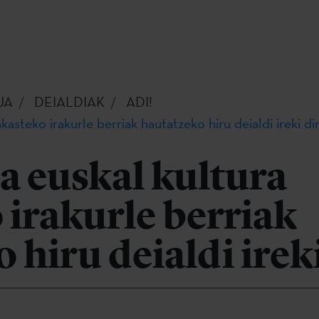
UA
DEIALDIAK
ADI!
akasteko irakurle berriak hautatzeko hiru deialdi ireki d
a euskal kultura
 irakurle berriak
 hiru deialdi irek