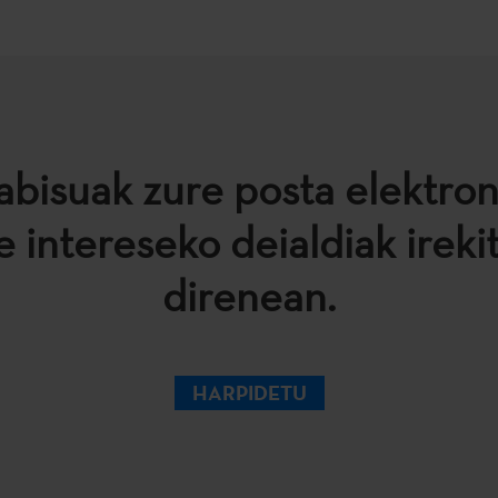
abisuak zure posta elektro
e intereseko deialdiak ireki
direnean.
HARPIDETU