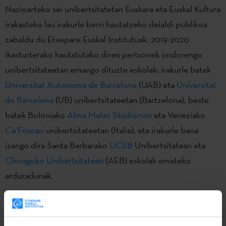
Nazioarteko sei unibertsitatetan Euskara eta Euskal Kultura
irakasteko lau irakurle berri hautatzeko deialdi publikoa
zabaldu du Etxepare Euskal Institutuak. 2019-2020
ikasturterako hautatutako diren pertsonek ondorengo
unibertsitateetan emango dituzte eskolak: irakurle batek
Universitat Autonoma de Barcelona
(UAB) eta
Universitat
de Barcelona
(UB) unibertsitateetan (Bartzelona), beste
batek Boloniako
Alma Mater Studiorum
eta Veneziako
Ca’Foscari
unibertsitateetan (Italia), eta irakurle bana
izango dira Santa Barbarako
UCSB
Unibertsitatean eta
Chicagoko Unibertsitatean
(AEB) eskolak emateko
arduradunak.
Eskaerak aurkezteko
epea apirilaren 8an amaituko da
(barne)
, eta eskabidea behar bezala beteta, dagokion