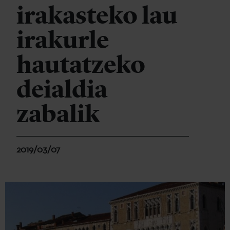
irakasteko lau
irakurle
hautatzeko
deialdia
zabalik
2019/03/07