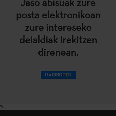
Jaso abisuak zure
posta elektronikoan
zure intereseko
deialdiak irekitzen
direnean.
HARPIDETU
?>