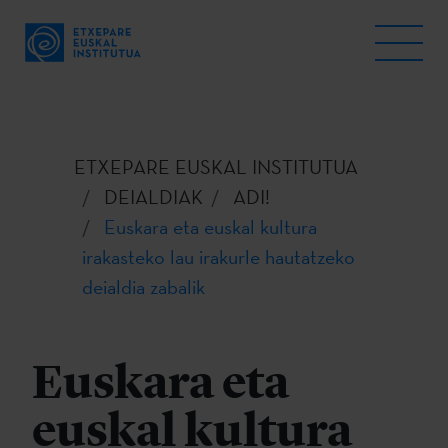
ETXEPARE EUSKAL INSTITUTUA
DEIALDIAK
ADI!
Euskara eta euskal kultura
irakasteko lau irakurle hautatzeko
deialdia zabalik
Euskara eta
euskal kultura