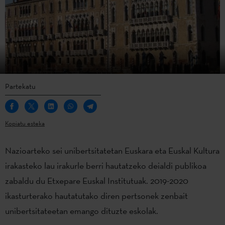
Partekatu
Kopiatu esteka
Nazioarteko sei unibertsitatetan Euskara eta Euskal Kultura
irakasteko lau irakurle berri hautatzeko deialdi publikoa
zabaldu du Etxepare Euskal Institutuak. 2019-2020
ikasturterako hautatutako diren pertsonek zenbait
unibertsitateetan emango dituzte eskolak.