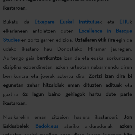
ikastaroan.
Bukatu da
Etxepare Euskal Institutua
k eta
EHU
k
elkarlanean antolatzen duten
Excellence in Basque
Studies
-en zortzigarren edizioa.
Uztailaren 9tik 11ra
egin da
udako ikastaro hau Donostiako Miramar jauregian.
Aurtengo gaia
berrikuntza
izan da eta euskal sorkuntzan,
diziplina ezberdinetan, azken urteotan nabarmendu diren
berrikuntza eta joerak aztertu dira.
Zortzi izan dira bi
egunetan zehar hitzaldiak eman dituzten adituak
eta
guztira
62 lagun baino gehiagok hartu dute parte
ikastaroan.
Musikarekin eman zitzaion hasiera ikastaroari.
Jon
Eskisabelek
,
Badok.eus
atariko arduradunak,
azken
urteetan euskal musikan egon diren joeren inguruan hitz