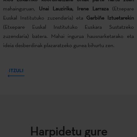
mahainguruan,
Unai Lauzirika, Irene Larraza
(Etxepare
Euskal Institutuko zuzendaria) eta
Garbiñe Iztuetarekin
(Etxepare Euskal Institutuko Euskara Sustatzeko
zuzendaria) batera. Mahai ingurua hausnarketarako eta
ideia desberdinak plazaratzeko gunea bihurtu zen.
ITZULI
Harpidetu gure