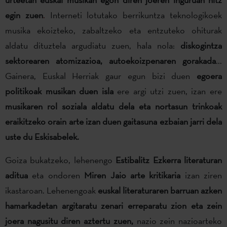
egin zuen
.
Interneti lotutako berrikuntza teknologikoek
musika ekoizteko, zabaltzeko eta entzuteko ohiturak
aldatu dituztela argudiatu zuen, hala nola:
diskogintza
sektorearen atomizazioa, autoekoizpenaren gorakada
...
Gainera, Euskal Herriak gaur egun bizi duen
egoera
politikoak musikan duen isla
ere argi utzi zuen, izan ere
musikaren rol soziala aldatu dela eta nortasun trinkoak
eraikitzeko orain arte izan duen gaitasuna ezbaian jarri dela
uste du Eskisabelek.
Goiza bukatzeko, lehenengo
Estibalitz Ezkerra
literaturan
aditua
eta ondoren
Miren Jaio arte kritikaria
izan ziren
ikastaroan. Lehenengoak
euskal literaturaren barruan azken
hamarkadetan argitaratu zenari erreparatu zion eta zein
joera nagusitu diren aztertu zuen,
nazio zein nazioarteko