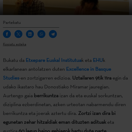
Partekatu
Kopiatu esteka
Bukatu da
Etxepare Euskal Institutua
k eta
EHU
k
elkarlanean antolatzen duten
Excellence in Basque
Studies
-en zortzigarren edizioa.
Uztailaren 9tik 11ra
egin da
udako ikastaro hau Donostiako Miramar jauregian.
Aurtengo gaia
berrikuntza
izan da eta euskal sorkuntzan,
diziplina ezberdinetan, azken urteotan nabarmendu diren
berrikuntza eta joerak aztertu dira.
Zortzi izan dira bi
egunetan zehar hitzaldiak eman dituzten adituak
eta
guztira
60 lagun baino gehiagok hartu dute parte