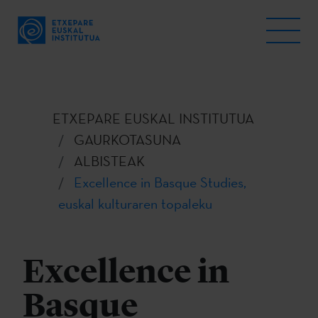
ETXEPARE EUSKAL INSTITUTUA
GAURKOTASUNA
ALBISTEAK
Excellence in Basque Studies,
euskal kulturaren topaleku
Excellence in
Basque