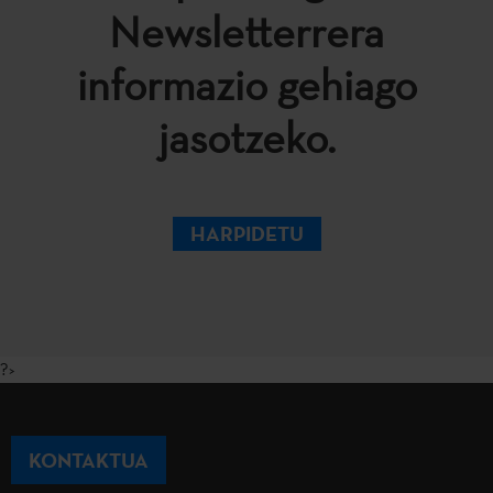
Newsletterrera
informazio gehiago
jasotzeko.
HARPIDETU
?>
KONTAKTUA