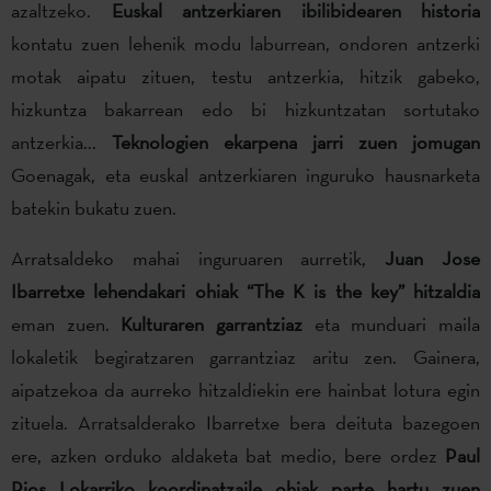
azaltzeko.
Euskal antzerkiaren ibilibidearen historia
kontatu zuen lehenik modu laburrean, ondoren antzerki
motak aipatu zituen, testu antzerkia, hitzik gabeko,
hizkuntza bakarrean edo bi hizkuntzatan sortutako
antzerkia...
Teknologien ekarpena jarri zuen jomugan
Goenagak, eta euskal antzerkiaren inguruko hausnarketa
batekin bukatu zuen.
Arratsaldeko mahai inguruaren aurretik,
Juan Jose
Ibarretxe lehendakari ohiak “The K is the key” hitzaldia
eman zuen.
Kulturaren garrantziaz
eta munduari maila
lokaletik begiratzaren garrantziaz aritu zen. Gainera,
aipatzekoa da aurreko hitzaldiekin ere hainbat lotura egin
zituela. Arratsalderako Ibarretxe bera deituta bazegoen
ere, azken orduko aldaketa bat medio, bere ordez
Paul
Rios Lokarriko koordinatzaile ohiak parte hartu zuen