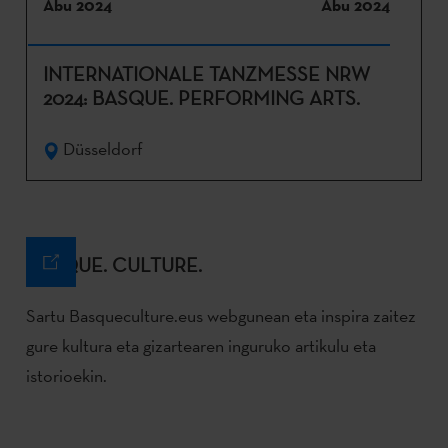
Abu 2024
Abu 2024
INTERNATIONALE TANZMESSE NRW
2024: BASQUE. PERFORMING ARTS.
Düsseldorf
BASQUE. CULTURE.
Sartu Basqueculture.eus webgunean eta inspira zaitez
gure kultura eta gizartearen inguruko artikulu eta
istorioekin.