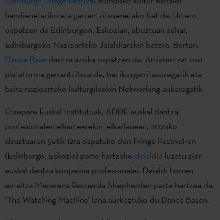
Edinburgh Fringe Festival
munduko kultur ekitaldi
handienetariko eta garrantzitsuenetako bat da. Urtero
ospatzen da Edinburgon, Eskozian, abuztuan zehar,
Edinburgoko Nazioarteko Jaialdiarekin batera. Bertan,
Dance Base
dantza azoka ospatzen da. Artistentzat oso
plataforma garrantzitsua da, bai ikusgarritasunagatik eta
baita nazioarteko kulturgileekin Networking aukeragatik.
Etxepare Euskal Institutuak, ADDE euskal dantza
profesionalen elkartearekin elkarlanean, 2024ko
abuztuaren 5etik 12ra ospatuko den Fringe Festival-en
(Edinburgo, Eskozia) parte hartzeko
deialdia
luzatu zien
euskal dantza konpainia profesionalei. Deialdi horren
emaitza Macarena Recuerda Shepherden parte hartzea da.
‘The Watching Machine’ lana aurkeztuko du Dance Basen.