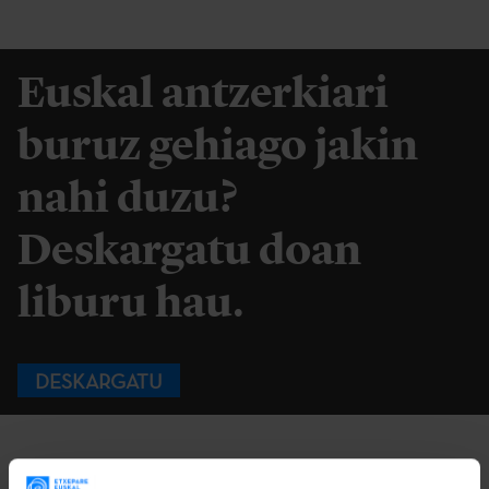
Euskal antzerkiari
buruz gehiago jakin
nahi duzu?
Deskargatu doan
liburu hau.
DESKARGATU
ITZULI