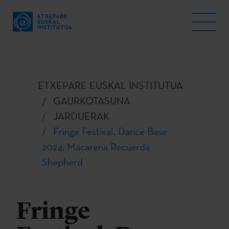
ETXEPARE EUSKAL INSTITUTUA
GAURKOTASUNA
JARDUERAK
Fringe Festival, Dance Base
2024: Macarena Recuerda
Shepherd
Fringe