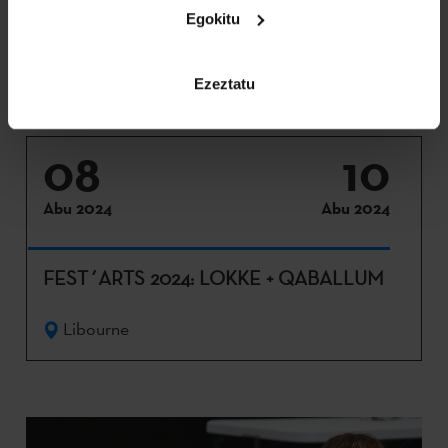
Egokitu
Ezeztatu
08
10
Abu 2024
Abu 2024
FEST´ARTS 2024: LOKKE + QABALLUM
Libourne