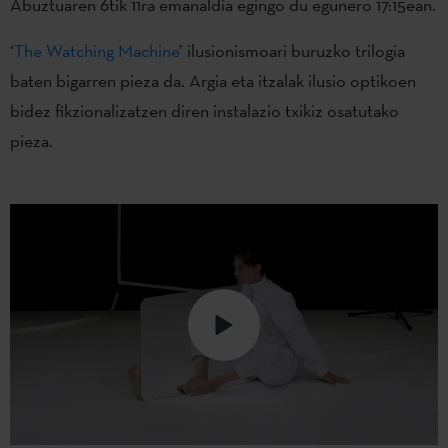
Abuztuaren 6tik 11ra emanaldia egingo du egunero 17:15ean.
‘
The Watching Machine
’ ilusionismoari buruzko trilogia
baten bigarren pieza da. Argia eta itzalak ilusio optikoen
bidez fikzionalizatzen diren instalazio txikiz osatutako
pieza.