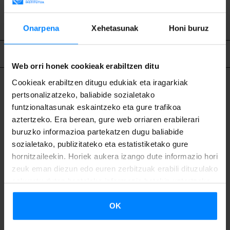
Onarpena
Xehetasunak
Honi buruz
Lotutako edukia
Web orri honek cookieak erabiltzen ditu
Cookieak erabiltzen ditugu edukiak eta iragarkiak
pertsonalizatzeko, baliabide sozialetako
funtzionaltasunak eskaintzeko eta gure trafikoa
aztertzeko. Era berean, gure web orriaren erabilerari
buruzko informazioa partekatzen dugu baliabide
sozialetako, publizitateko eta estatistiketako gure
hornitzaileekin. Horiek aukera izango dute informazio hori
zeuk eman diezun edo euren zerbitzuak erabili dituzulako
eskuratu duten bestelako informazio batekin uztartzeko.
OK