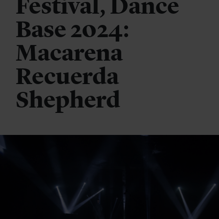
Festival, Dance
Base 2024:
Macarena
Recuerda
Shepherd