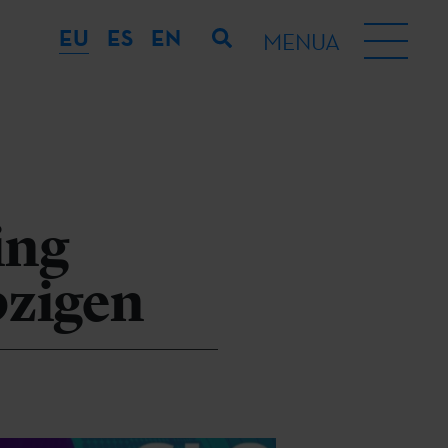
EU
ES
EN
MENUA
ing
pzigen