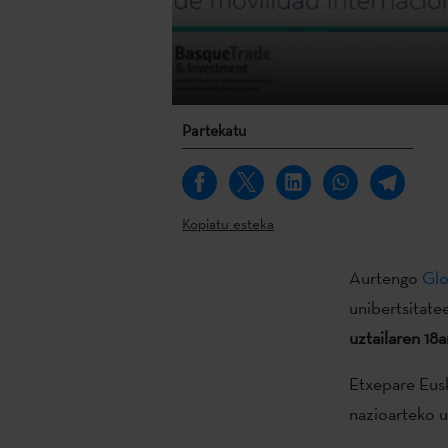
Partekatu
Kopiatu esteka
Aurtengo
Glo
unibertsitate
uztailaren 18a
Etxepare Eusk
nazioarteko u