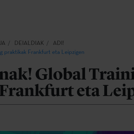
UA
DEIALDIAK
ADI!
g praktikak Frankfurt eta Leipzigen
nak! Global Train
Frankfurt eta Lei