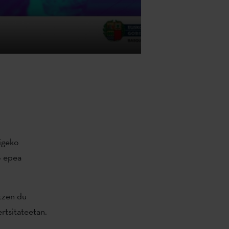
igeko
o epea
atzen du
rtsitateetan.