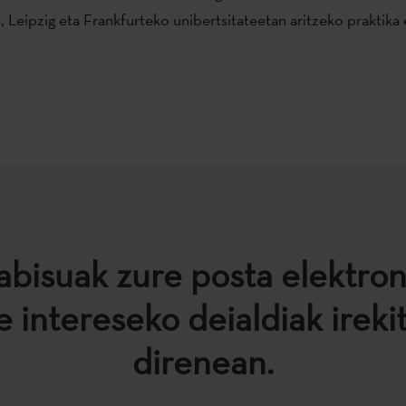
, Leipzig eta Frankfurteko unibertsitateetan aritzeko praktika 
abisuak zure posta elektro
e intereseko deialdiak ireki
direnean.