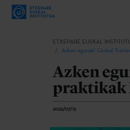
ETXEPARE EUSKAL INSTITUT
Azken egunak! Global Trainin
Azken egu
praktikak 
2022/07/12