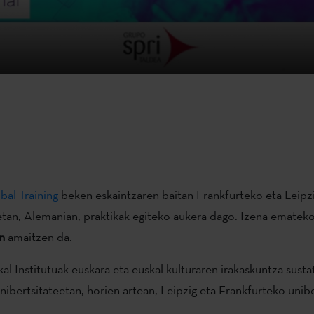
bal Training
beken eskaintzaren baitan Frankfurteko eta Leipz
etan, Alemanian, praktikak egiteko aukera dago. Izena ematek
n
amaitzen da.
al Institutuak euskara eta euskal kulturaren irakaskuntza sust
nibertsitateetan, horien artean, Leipzig eta Frankfurteko unibe