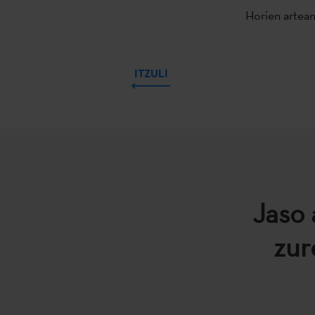
Horien artean
ITZULI
Jaso 
zur