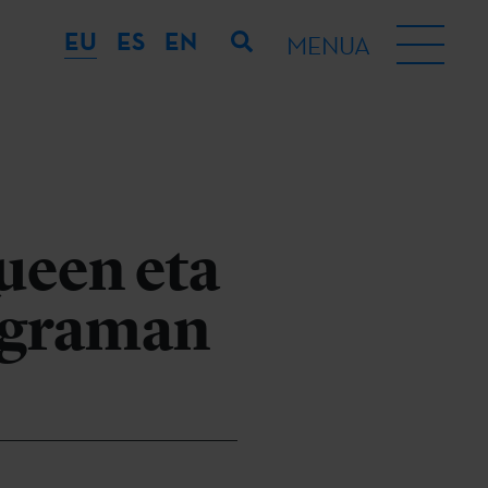
EU
ES
EN
MENUA
ueen eta
rograman