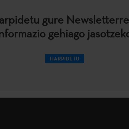
arpidetu gure Newsletterre
informazio gehiago jasotzeko
HARPIDETU