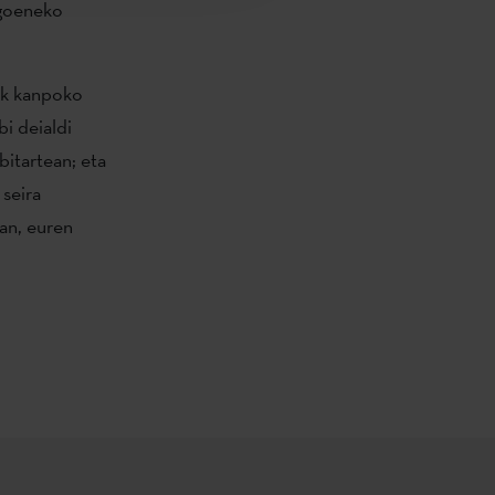
agoeneko
ik kanpoko
i deialdi
bitartean; eta
 seira
an, euren