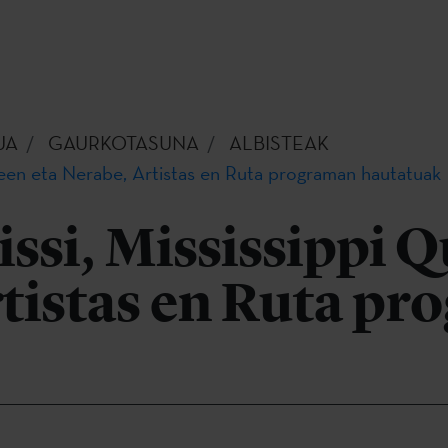
UA
GAURKOTASUNA
ALBISTEAK
ueen eta Nerabe, Artistas en Ruta programan hautatuak
ssi, Mississippi Q
rtistas en Ruta p