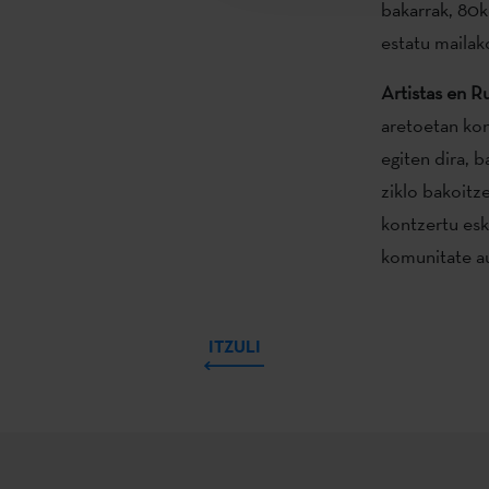
bakarrak, 80
estatu mailak
Artistas en R
aretoetan kon
egiten dira, b
ziklo bakoitze
kontzertu esk
komunitate a
ITZULI