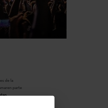
es de la
maren parte
etan
sta edo talde