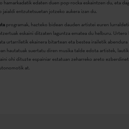
ko hamarkadatik edaten duen pop-rocka eskaintzen du, eta d
o jaialdi entzutetsuetan jotzeko aukera izan du.
uta
programak, hazteko bidean dauden artistei euren lurraldet
tzertuak eskaini ditzaten laguntza ematea du helburu. Urtero b
ata urtarriletik ekainera bitartean eta bestea irailetik abendura 
an hautatuak suertatu diren musika talde edota artistek, lautik
aini ohi dituzte espainiar estatuan zeharreko areto ezberdinet
utonomotik at.