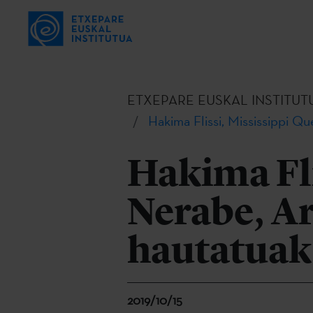
ETXEPARE EUSKAL INSTITUT
Hakima Flissi, Mississippi Q
Hakima Fli
Nerabe, A
hautatuak
2019/10/15