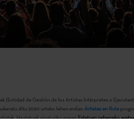
k (Entidad de Gestión de los Artistas Intérpretes o Ejecutant
aukeratu ditu 2020 urteko lehen erdian
Artistas en Ruta
progra
artistak. Hautatuek aipaturiko epean
Estatuan zeharreko areto
otzeko laguntza jasoko dute, eta horien artean
hiru euskal arti