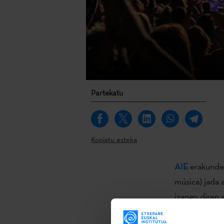
Partekatu
Kopiatu esteka
AIE
erakundea
música) jada 
izango diren 
kontzertuak
j