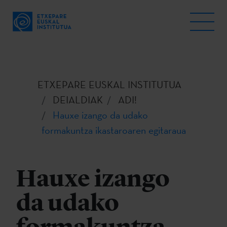
ETXEPARE EUSKAL INSTITUTUA
DEIALDIAK
ADI!
Hauxe izango da udako
formakuntza ikastaroaren egitaraua
Hauxe izango
da udako