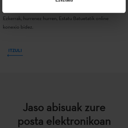
euskara eskolak eta euskal kulturari buruzko eskolak online
nola eman azalduko dute Unai Nafarratek eta Estibalitz
Ezkerrak, hurrenez hurren, Estatu Batuetatik online
konexio bidez.
ITZULI
Jaso abisuak zure
posta elektronikoan