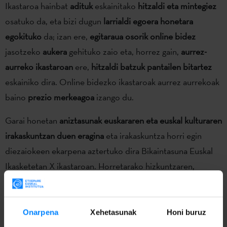
Ikastaroa hainbat
adituk
eskainitako
hitzaldi eta mintegiez
osatuko da, eta bizi dugun
larrialdi egoera honetara
egokituko
da; izan ere,
egitaraua osorik online bidez
jasotzeko
aukera
gehituko zaio eta, horrez gain,
aurrez-
aurreko ikastaroan
ere,
hitzaldi batzuk pantailen bitartez
eskainiko dira. Online bidezko ikastaroak aurrez aurrekoak
baino
prezio merkeagoa
izango du.
Garai honetan
aniztasunak euskararen eta euskal kulturaren
irakaskuntzan duen eragina
eta irakaskuntza horri egin
diezaiokeen ekarpena aztertuko dira Bikaintasuna Euskal
Ikasketetan X ikastaroan. Horretarako hizkuntzaren,
zinemaren, literaturaren eta, oro har, kulturaren esparruan
aniztasunak duen tartea izango dute mintzagai.
Onarpena
Xehetasunak
Honi buruz
Bost mintegik
osatuko dute
lehen eguneko egitaraua
: