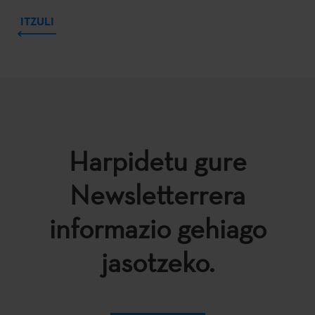
ITZULI
Harpidetu gure
Newsletterrera
informazio gehiago
jasotzeko.