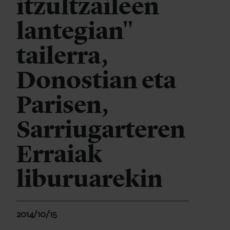
itzultzaileen
lantegian"
tailerra,
Donostian eta
Parisen,
Sarriugarteren
Erraiak
liburuarekin
2014/10/15