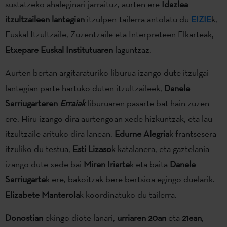
sustatzeko ahaleginari jarraituz, aurten ere
Idazlea
itzultzaileen lantegian
itzulpen-tailerra antolatu du
EIZIE
k,
Euskal Itzultzaile, Zuzentzaile eta Interpreteen Elkarteak,
Etxepare Euskal Institutuaren
laguntzaz.
Aurten bertan argitaraturiko liburua izango dute itzulgai
lantegian parte hartuko duten itzultzaileek,
Danele
Sarriugarteren
Erraiak
liburuaren pasarte bat hain zuzen
ere. Hiru izango dira aurtengoan xede hizkuntzak, eta lau
itzultzaile arituko dira lanean.
Edurne Alegria
k frantsesera
itzuliko du testua,
Esti Lizaso
k katalanera, eta gaztelania
izango dute xede bai
Miren Iriarte
k eta baita
Danele
Sarriugarte
k ere, bakoitzak bere bertsioa egingo duelarik.
Elizabete Manterola
k koordinatuko du tailerra.
Donostian
ekingo diote lanari,
urriaren 20an
eta
21ean
,