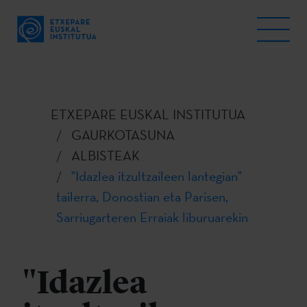
ETXEPARE EUSKAL INSTITUTUA
GAURKOTASUNA
ALBISTEAK
"Idazlea itzultzaileen lantegian"
tailerra, Donostian eta Parisen,
Sarriugarteren Erraiak liburuarekin
"Idazlea