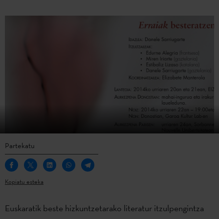
Partekatu
Kopiatu esteka
Euskaratik beste hizkuntzetarako literatur itzulpengintza