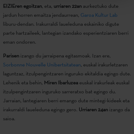
EIZIEren egoitzan
, eta,
urriaren 22an
aurkeztuko dute
jardun horren emaitza jendaurrean,
Garoa Kultur Lab
liburu-dendan. Irakurraldi laueleduna eskainiko digute
parte hartzaileek, lantegian izandako esperientziaren berri
eman ondoren.
Parisen
izango du jarraipena egitasmoak. Izan ere,
Sorbonne Nouvelle Unibertsitatean
, euskal irakurletzaren
laguntzaz, itzulpengintzaren inguruko ekitaldia egingo dute.
Lehenik eta behin,
Miren Ibarluzea
euskal irakurleak euskal
itzulpengintzaren inguruko sarreratxo bat egingo du.
Jarraian, lantegiaren berri emango dute mintegi-kideek eta
irakurraldi laueleduna egingo gero.
U
rriaren 24an
izango da
saioa.