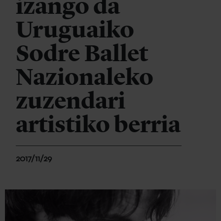
izango da
Uruguaiko
Sodre Ballet
Nazionaleko
zuzendari
artistiko berria
2017/11/29