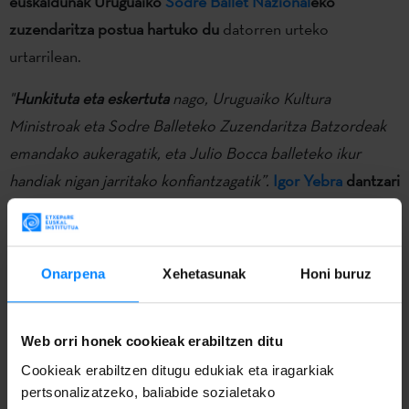
euskaldunak Uruguaiko
Sodre Ballet Nazional
eko
zuzendaritza postua hartuko du
datorren urteko
urtarrilean.
"
Hunkituta eta eskertuta
nago, Uruguaiko Kultura
Ministroak eta Sodre Balleteko Zuzendaritza Batzordeak
emandako aukeragatik, eta Julio Bocca balleteko ikur
handiak nigan jarritako konfiantzagatik”.
Igor Yebra
dantzari
euskaldunak Uruguaiko
Sodre Ballet Nazional
eko
zuzendaritza postua hartuko du
datorren urteko
urtarrilean.
Onarpena
Xehetasunak
Honi buruz
Yebra eta Sodre Balletaren arteko harremana, ordea,
lehenago hasi zen, 2012an dantzaria
La viuda alegre
lanaeko
Web orri honek cookieak erabiltzen ditu
protagonista izatera gonbidatu zutenean. Urteak
Cookieak erabiltzen ditugu edukiak eta iragarkiak
beranduago, eta
irailan iragarri zen bezala
,
Julio Boccak
pertsonalizatzeko, baliabide sozialetako