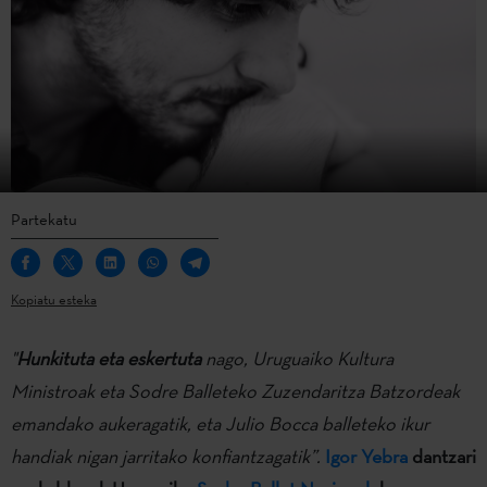
Partekatu
Kopiatu esteka
"
Hunkituta eta eskertuta
nago, Uruguaiko Kultura
Ministroak eta Sodre Balleteko Zuzendaritza Batzordeak
emandako aukeragatik, eta Julio Bocca balleteko ikur
handiak nigan jarritako konfiantzagatik”.
Igor Yebra
dantzari