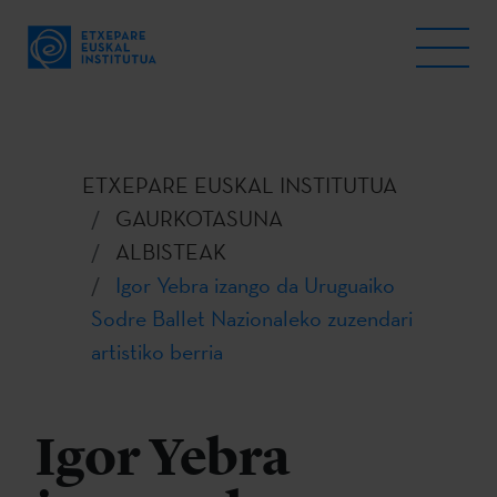
ETXEPARE EUSKAL INSTITUTUA
GAURKOTASUNA
ALBISTEAK
Igor Yebra izango da Uruguaiko
Sodre Ballet Nazionaleko zuzendari
artistiko berria
Igor Yebra