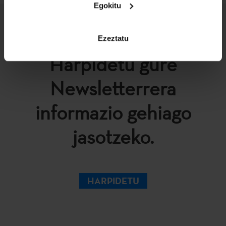
Egokitu
Ezeztatu
Harpidetu gure
Newsletterrera
informazio gehiago
jasotzeko.
HARPIDETU