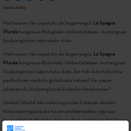
Kopiatu esteka
Martxoaren 7an ospatuko da laugarrengoz
La Spagna
Plurale
kongresua Bolognako Unibertsitatean. Aurtengoan
itzulpengintzan sakonduko dute.
Martxoaren 7an ospatuko da laugarrengoz
La Spagna
Plurale
kongresua Boloniako Unibertsitatean. Aurtengoan
itzulpengintzan sakonduko dute. Zer toki dute hizkuntza
periferikoek merkatu globalizatu batean? Zer paper
jokatzen du itzulpengintzak Estatuko literaturetan?
Zenbait hitzaldi eta mahai-ingurutan Estatuan dauden
hizkuntzen egoera eta hauen problematiken inguruan
hausnarketa bultzatuko dute euskara, gaztelania, katalanera
eta italieraren arteko itzulpenetan arreta jarriaz.