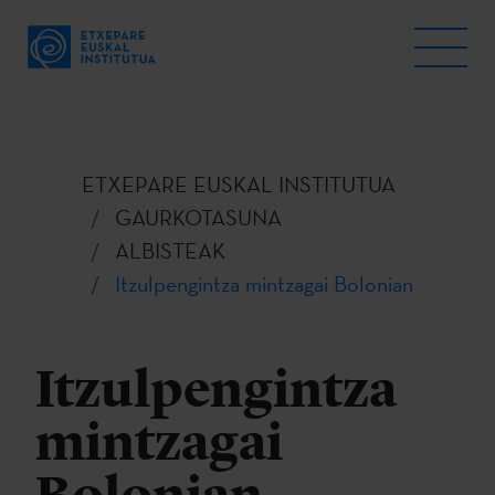
ETXEPARE EUSKAL INSTITUTUA
GAURKOTASUNA
ALBISTEAK
Itzulpengintza mintzagai Bolonian
Itzulpengintza
mintzagai