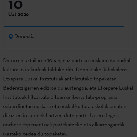
10
Uzt 2026
Donostia
Datorren uztailaren 10ean, nazioarteko euskara eta euskal
kulturako irakurleak bilduko ditu Donostiako Tabakalerak,
Etxepare Euskal Institutuak antolatutako topaketan.
Bederatzigarren edizioa du aurtengoa, eta Etxepare Euskal
Institutuak hitzartuta dituen unibertsitate-programa
ezberdinetan euskara eta euskal kultura eskolak ematen
dituzten irakurleek hartzen dute parte. Urtero legez,
norbere esperientziak partekatzeko eta elkarrengandik
ikasteko xedea du topaketak.