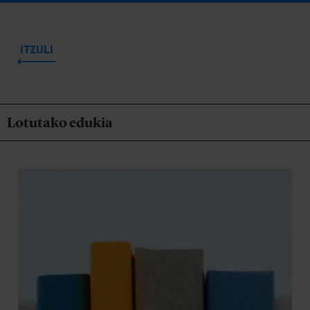
ITZULI
Lotutako edukia