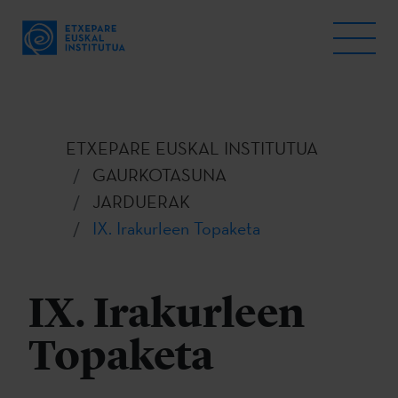
ETXEPARE EUSKAL INSTITUTUA
GAURKOTASUNA
JARDUERAK
IX. Irakurleen Topaketa
IX. Irakurleen
Topaketa