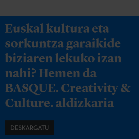
Euskal kultura eta
sorkuntza garaikide
biziaren lekuko izan
nahi? Hemen da
BASQUE. Creativity &
Culture. aldizkaria
DESKARGATU