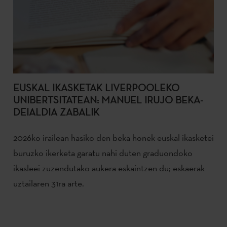
EUSKAL IKASKETAK LIVERPOOLEKO
UNIBERTSITATEAN: MANUEL IRUJO BEKA-
DEIALDIA ZABALIK
2026ko irailean hasiko den beka honek euskal ikasketei
buruzko ikerketa garatu nahi duten graduondoko
ikasleei zuzendutako aukera eskaintzen du; eskaerak
uztailaren 31ra arte.