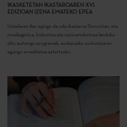
IKASKETETAN IKASTAROAREN XVI.
EDIZIOAN IZENA EMATEKO EPEA
Uztailaren 8an egingo da uda-ikastaroa Donostian, eta
musikagintza, hizkuntza eta nazioartekotzea landuko
ditu aurtengo programak, euskarazko sorkuntzaren
egungo errealitatea aztertzeko.