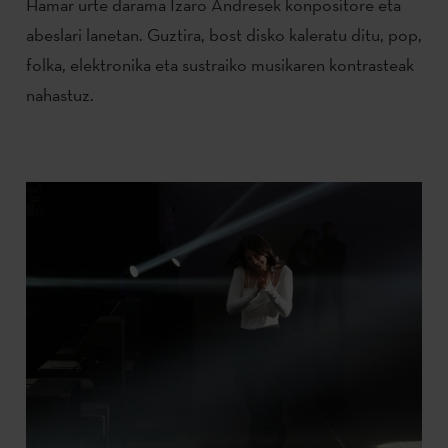
Hamar urte darama Izaro Andresek konpositore eta
abeslari lanetan. Guztira, bost disko kaleratu ditu, pop,
folka, elektronika eta sustraiko musikaren kontrasteak
nahastuz.