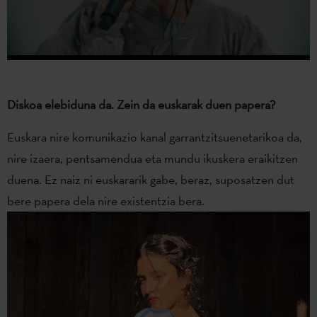
Diskoa elebiduna da. Zein da euskarak duen papera?
Euskara nire komunikazio kanal garrantzitsuenetarikoa da,
nire izaera, pentsamendua eta mundu ikuskera eraikitzen
duena. Ez naiz ni euskararik gabe, beraz, suposatzen dut
bere papera dela nire existentzia bera.