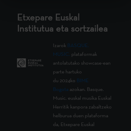
Etxepare Euskal
Institutua eta sortzailea
Izarok
BASQUE.
MUSIC.
plataformak
antolatutako showcase-ean
parte hartuko
du 2024ko
BIME
Bogota
azokan. Basque.
Music. euskal musika Euskal
Herritik kanpora zabaltzeko
helburua duen plataforma
da, Etxepare Euskal