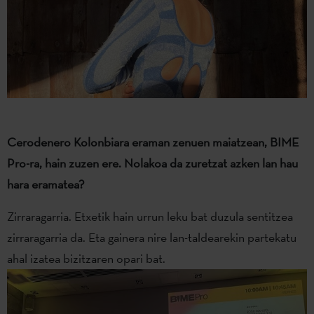
Cerodenero Kolonbiara eraman zenuen maiatzean, BIME
Pro-ra, hain zuzen ere. Nolakoa da zuretzat azken lan hau
hara eramatea?
Zirraragarria. Etxetik hain urrun leku bat duzula sentitzea
zirraragarria da. Eta gainera nire lan-taldearekin partekatu
ahal izatea bizitzaren opari bat.