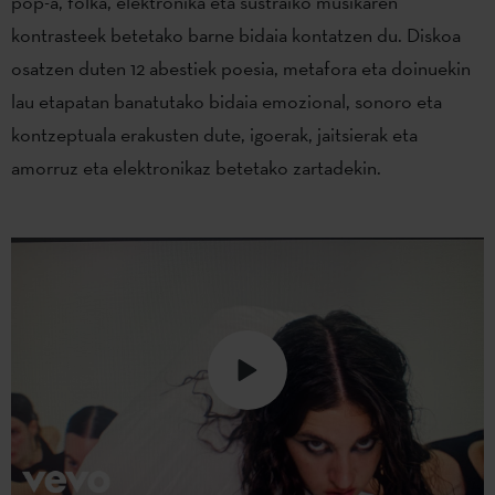
pop-a, folka, elektronika eta sustraiko musikaren
kontrasteek betetako barne bidaia kontatzen du. Diskoa
osatzen duten 12 abestiek poesia, metafora eta doinuekin
lau etapatan banatutako bidaia emozional, sonoro eta
kontzeptuala erakusten dute, igoerak, jaitsierak eta
amorruz eta elektronikaz betetako zartadekin.