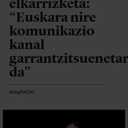
elkarrizketa:
“Euskara nire
komunikazio
kanal
garrantzitsueneta
da”
2024/06/10