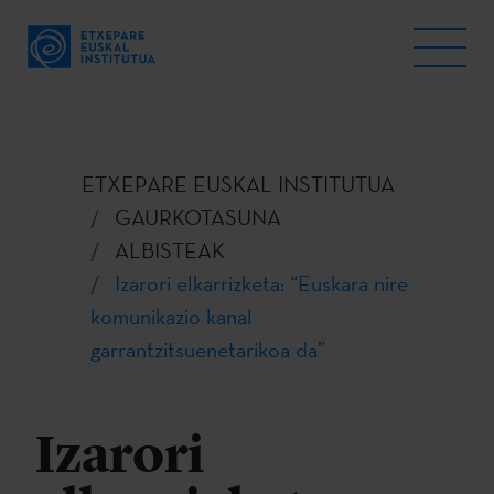
ETXEPARE EUSKAL INSTITUTUA
GAURKOTASUNA
ALBISTEAK
Izarori elkarrizketa: “Euskara nire
komunikazio kanal
garrantzitsuenetarikoa da”
Izarori