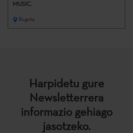
MUSIC.
Bogota
Harpidetu gure
Newsletterrera
informazio gehiago
jasotzeko.