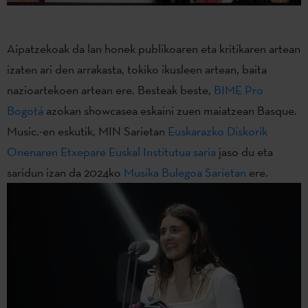
Aipatzekoak da lan honek publikoaren eta kritikaren artean
izaten ari den arrakasta, tokiko ikusleen artean, baita
nazioartekoen artean ere. Besteak beste,
BIME Pro
Bogotá
azokan showcasea eskaini zuen maiatzean Basque.
Music.-en eskutik, MIN Sarietan
Euskarazko Diskorik
Onenaren Etxepare Euskal Institutua saria
jaso du eta
saridun izan da 2024ko
Musika Bulegoa Sarietan
ere.