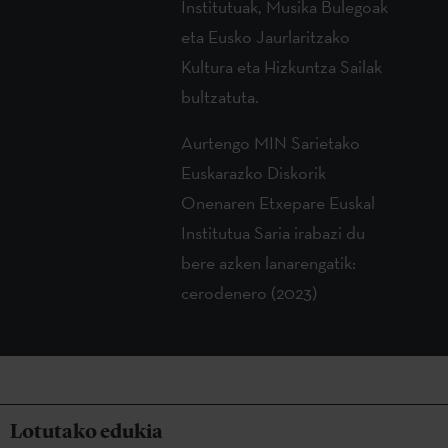
Institutuak, Musika Bulegoak
eta Eusko Jaurlaritzako
Kultura eta Hizkuntza Sailak
bultzatuta.
Aurtengo MIN Sarietako
Euskarazko Diskorik
Onenaren Etxepare Euskal
Institutua Saria irabazi du
bere azken lanarengatik:
cerodenero (2023)
Lotutako edukia