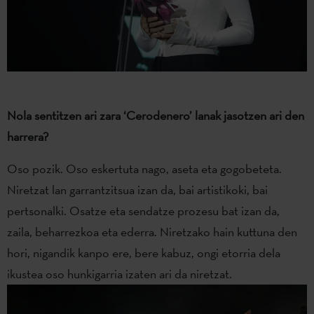
Nola sentitzen ari zara ‘Cerodenero’ lanak jasotzen ari den
harrera?
Oso pozik. Oso eskertuta nago, aseta eta gogobeteta.
Niretzat lan garrantzitsua izan da, bai artistikoki, bai
pertsonalki. Osatze eta sendatze prozesu bat izan da,
zaila, beharrezkoa eta ederra. Niretzako hain kuttuna den
hori, nigandik kanpo ere, bere kabuz, ongi etorria dela
ikustea oso hunkigarria izaten ari da niretzat.