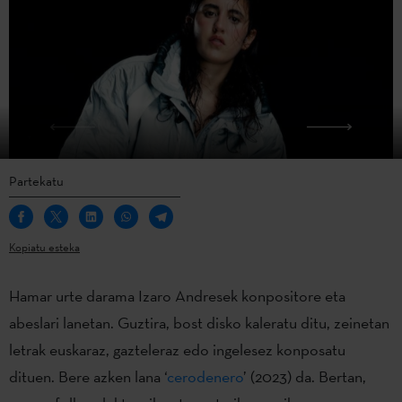
Partekatu
Kopiatu esteka
Hamar urte darama Izaro Andresek konpositore eta
abeslari lanetan. Guztira, bost disko kaleratu ditu, zeinetan
letrak euskaraz, gazteleraz edo ingelesez konposatu
dituen. Bere azken lana ‘
cerodenero
’ (2023) da. Bertan,