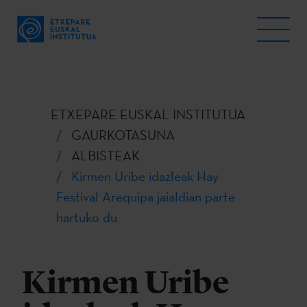
ETXEPARE EUSKAL INSTITUTUA
GAURKOTASUNA
ALBISTEAK
Kirmen Uribe idazleak Hay
Festival Arequipa jaialdian parte
hartuko du
Kirmen Uribe