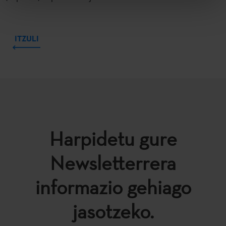
ITZULI
Harpidetu gure
Newsletterrera
informazio gehiago
jasotzeko.