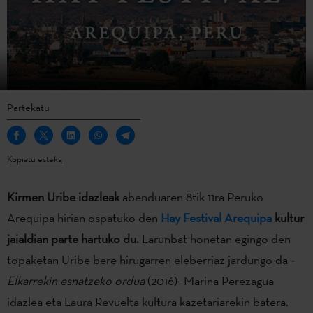
Partekatu
Kopiatu esteka
Kirmen Uribe idazleak
abenduaren 8tik 11ra Peruko
Arequipa hirian ospatuko den
Hay Festival Arequipa
kultur
jaialdian parte hartuko du.
Larunbat honetan egingo den
topaketan Uribe bere hirugarren eleberriaz jardungo da
-
Elkarrekin esnatzeko ordua
(2016)- Marina Perezagua
idazlea eta Laura Revuelta kultura kazetariarekin batera.