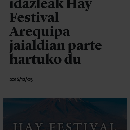
idazleak Hay
Festival
Arequipa
jaialdian parte
hartuko du
2016/12/05