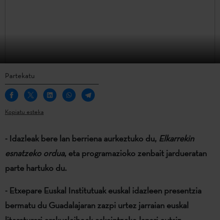
Partekatu
Kopiatu esteka
- Idazleak bere lan berriena aurkeztuko du,
Elkarrekin
esnatzeko ordua
, eta programazioko zenbait jardueratan
parte hartuko du.
- Etxepare Euskal Institutuak euskal idazleen presentzia
bermatu du Guadalajaran zazpi urtez jarraian euskal
literaturari erakusleihoak eskaintzeko lanari eutsiz.