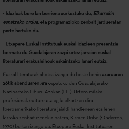
- Idazleak bere lan berriena aurkeztuko du,
Elkarrekin
esnatzeko ordua
, eta programazioko zenbait jardueratan
parte hartuko du.
- Etxepare Euskal Institutuak euskal idazleen presentzia
bermatu du Guadalajaran zazpi urtez jarraian euskal
literaturari erakusleihoak eskaintzeko lanari eutsiz.
Euskal literaturak ahotsa izango du beste behin
azaroaren
26tik abenduaren 3ra
ospatuko den Guadalajarako
Nazioarteko Liburu Azokan (FIL). Urtero milaka
profesional, editore eta egile elkartzen dira
Iberoamerikako literatura jaialdi handienean eta lehen
lerroko zenbait izenekin batera, Kirmen Uribe (Ondarroa,
1970) bertan izango da, Etxepare Euskal Institutuaren