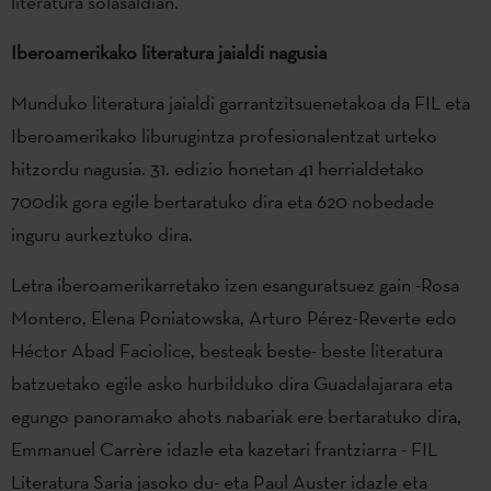
literatura solasaldian.
Iberoamerikako literatura jaialdi nagusia
Munduko literatura jaialdi garrantzitsuenetakoa da FIL eta
Iberoamerikako liburugintza profesionalentzat urteko
hitzordu nagusia. 31. edizio honetan 41 herrialdetako
700dik gora egile bertaratuko dira eta 620 nobedade
inguru aurkeztuko dira.
Letra iberoamerikarretako izen esanguratsuez gain -Rosa
Montero, Elena Poniatowska, Arturo Pérez-Reverte edo
Héctor Abad Faciolice, besteak beste- beste literatura
batzuetako egile asko hurbilduko dira Guadalajarara eta
egungo panoramako ahots nabariak ere bertaratuko dira,
Emmanuel Carrère idazle eta kazetari frantziarra - FIL
Literatura Saria jasoko du- eta Paul Auster idazle eta