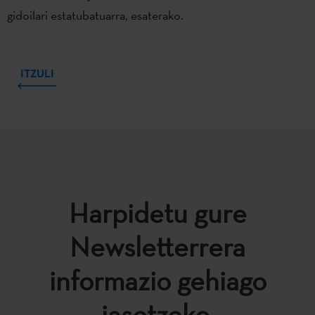
gidoilari estatubatuarra, esaterako.
ITZULI
Harpidetu gure
Newsletterrera
informazio gehiago
jasotzeko.