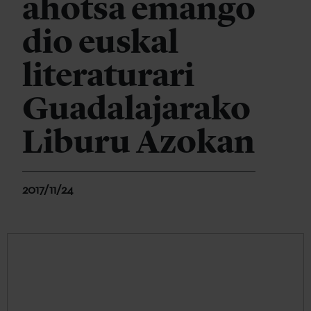
ahotsa emango
dio euskal
literaturari
Guadalajarako
Liburu Azokan
2017/11/24