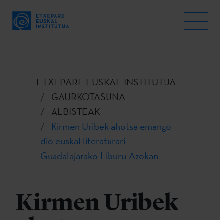
ETXEPARE EUSKAL INSTITUTUA
GAURKOTASUNA
ALBISTEAK
Kirmen Uribek ahotsa emango
dio euskal literaturari
Guadalajarako Liburu Azokan
Kirmen Uribek