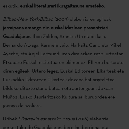
eskutik,
euskal literaturari ikusgaitasuna emateko.
Bilbao-New York-Bilbao
(2009) eleberriaren egileak
jarraipena emango dio euskal idazleen presentziari
Guadalajaran.
Iban Zaldua, Arantxa Urretabizkaia,
Bernardo Atxaga, Karmele Jaio, Harkaitz Cano eta Mikel
Ayerbe, eta Anjel Lertxundi izan dira azken zazpi urteetan,
Etxepare Euskal Institutuaren ekimenez, FIL-era bertaratu
diren egileak. Urtero legez, Euskal Editoreen Elkarteak eta
Euskadiko Editoreen Elkarteak dozena bat argitaletxe
bilduko dituzte stand batean eta aurtengoan, Joxean
Muñoz, Eusko Jaurlaritzako Kultura sailburuordea ere
joango da azokara.
Uribek
Elkarrekin esnatzeko ordua
(2016) eleberria
aurkeztuko du Guadalajaran, bere lan berriena, eta