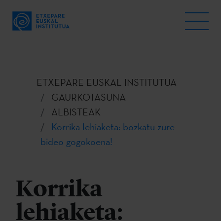
ETXEPARE EUSKAL INSTITUTUA
GAURKOTASUNA
ALBISTEAK
Korrika lehiaketa: bozkatu zure
bideo gogokoena!
Korrika
lehiaketa: