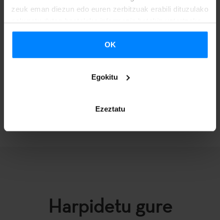
barnetegi batean egonaldia egiteko aukera izango dute
zeuk eman diezun edo euren zerbitzuak erabili dituzulako
euskararen ikaskuntzan sakondu eta Euskal Herria
eskuratu duten bestelako informazio batekin uztartzeko.
ezagutzeko.
OK
Apirilaren
7a
1a
bitartean bozka daitezke bideoak, sartu
hemen
, ikusi eta aukeratu zure gogokoena!
Egokitu
ITZULI
Ezeztatu
Harpidetu gure