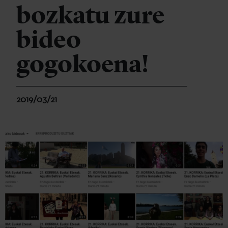
bozkatu zure
bideo
gogokoena!
2019/03/21