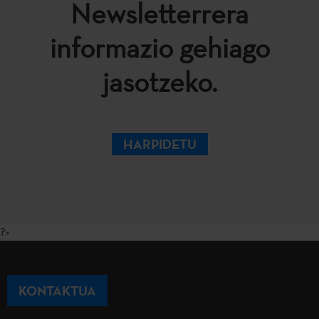
Newsletterrera
informazio gehiago
jasotzeko.
HARPIDETU
?>
KONTAKTUA