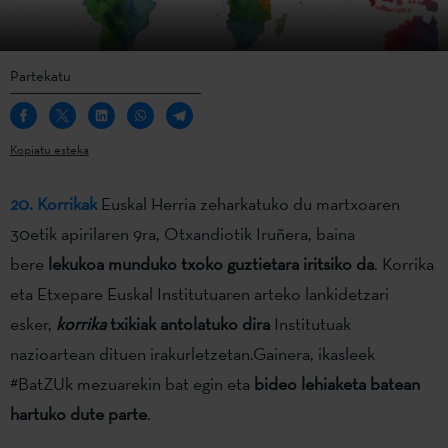
Partekatu
Kopiatu esteka
20. Korrikak
Euskal Herria zeharkatuko du martxoaren
30etik apirilaren 9ra, Otxandiotik Iruñera, baina
bere
lekukoa munduko txoko guztietara iritsiko da
. Korrika
eta Etxepare Euskal Institutuaren arteko lankidetzari
esker,
korrika
txikiak antolatuko dira
Institutuak
nazioartean dituen irakurletzetan.Gainera, ikasleek
#BatZUk mezuarekin bat egin eta
bideo lehiaketa batean
hartuko dute parte
.