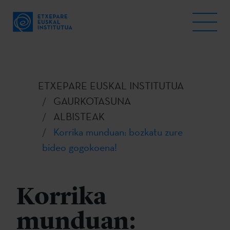
ETXEPARE EUSKAL INSTITUTUA
GAURKOTASUNA
ALBISTEAK
Korrika munduan: bozkatu zure
bideo gogokoena!
Korrika
munduan: