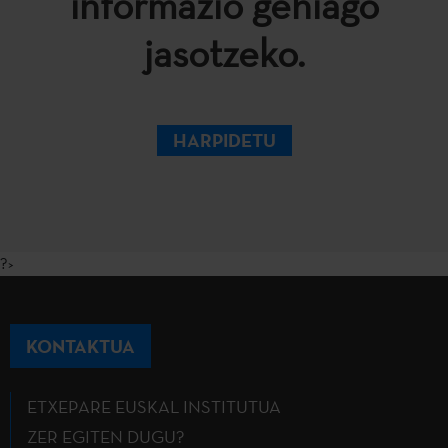
informazio gehiago
jasotzeko.
HARPIDETU
?>
KONTAKTUA
ETXEPARE EUSKAL INSTITUTUA
ZER EGITEN DUGU?