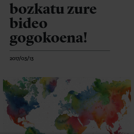
bozkatu zure
bideo
gogokoena!
2017/03/13