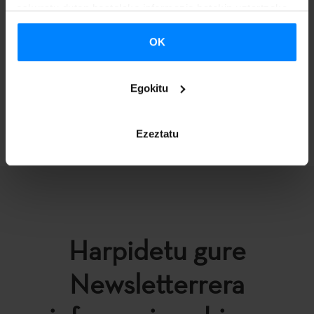
eskuratu duten bestelako informazio batekin uztartzeko.
Martxoaren 22ra bitartean bozkatu daitezke bideoak,
OK
aukeratu zure gogokoena!
Egokitu
ITZULI
Ezeztatu
Harpidetu gure
Newsletterrera