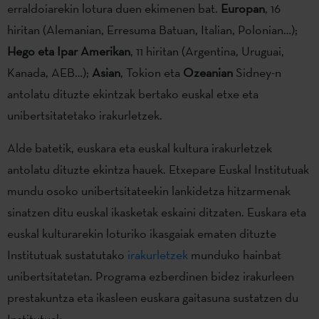
erraldoiarekin lotura duen ekimenen bat.
Europan
, 16
hiritan (Alemanian, Erresuma Batuan, Italian, Polonian…);
Hego eta Ipar Amerikan
, 11 hiritan (Argentina, Uruguai,
Kanada, AEB…);
Asian
, Tokion eta
Ozeanian
Sidney-n
antolatu dituzte ekintzak bertako euskal etxe eta
unibertsitatetako irakurletzek.
Alde batetik, euskara eta euskal kultura irakurletzek
antolatu dituzte ekintza hauek. Etxepare Euskal Institutuak
mundu osoko unibertsitateekin lankidetza hitzarmenak
sinatzen ditu euskal ikasketak eskaini ditzaten. Euskara eta
euskal kulturarekin loturiko ikasgaiak ematen dituzte
Institutuak sustatutako
irakurletzek
munduko hainbat
unibertsitatetan. Programa ezberdinen bidez irakurleen
prestakuntza eta ikasleen euskara gaitasuna sustatzen du
Institutuak.