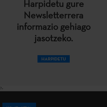
Harpidetu gure
Newsletterrera
informazio gehiago
jasotzeko.
HARPIDETU
?>