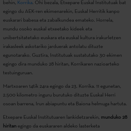
behin,
Korrika
. Ohi bezala, Etxepare Euskal Institutuak bat
egingo du AEK-ren ekimenarekin, Euskal Herritik kanpo
euskarari babesa eta zabalkundea emateko. Horrela,
mundu osoko euskal etxeetako kideek eta
unibertsitatetako euskara eta euskal kultura irakurletzen
irakasleek askotariko jarduerak antolatu dituzte
egunotarako. Guztira, Institutuak sustatutako 30 ekimen
egingo dira munduko 28 hiritan, Korrikaren nazioarteko
testuinguruan.
Martxoaren 14tik 24ra egingo da 23. Korrika. 11 egunetan,
2.500 kilometro inguru burutuko dituzte Euskal Herri
osoan barrena, Irun abiapuntu eta Baiona helmuga hartuta.
Etxepare Euskal Institutuaren lankidetzarekin,
munduko 28
hiritan
egingo da euskararen aldeko lasterketa