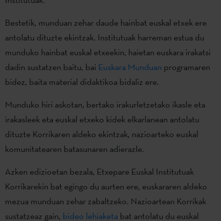
Bestetik, munduan zehar daude hainbat euskal etxek ere
antolatu dituzte ekintzak. Institutuak harreman estua du
munduko hainbat euskal etxeekin, haietan euskara irakatsi
dadin sustatzen baitu, bai
Euskara Munduan
programaren
bidez, baita material didaktikoa bidaliz ere.
Munduko hiri askotan, bertako irakurletzetako ikasle eta
irakasleek eta euskal etxeko kidek elkarlanean antolatu
dituzte Korrikaren aldeko ekintzak, nazioarteko euskal
komunitatearen batasunaren adierazle.
Azken edizioetan bezala, Etxepare Euskal Institutuak
Korrikarekin bat egingo du aurten ere, euskararen aldeko
mezua munduan zehar zabaltzeko. Nazioartean Korrikak
sustatzeaz gain,
bideo lehiaketa
bat antolatu du euskal