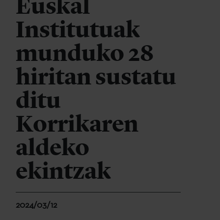
Euskal
Institutuak
munduko 28
hiritan sustatu
ditu
Korrikaren
aldeko
ekintzak
2024/03/12