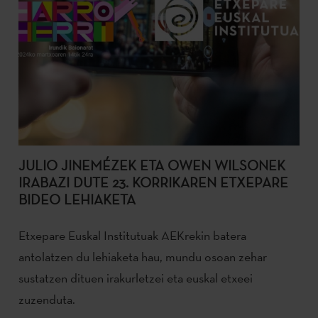
JULIO JINEMÉZEK ETA OWEN WILSONEK
IRABAZI DUTE 23. KORRIKAREN ETXEPARE
BIDEO LEHIAKETA
Etxepare Euskal Institutuak AEKrekin batera
antolatzen du lehiaketa hau, mundu osoan zehar
sustatzen dituen irakurletzei eta euskal etxeei
zuzenduta.