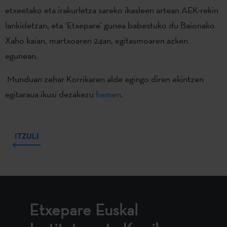
etxeetako eta irakurletza sareko ikasleen artean AEK-rekin
lankidetzan, eta ‘Etxepare’ gunea babestuko du Baionako
Xaho kaian, martxoaren 24an, egitasmoaren azken
egunean.
Munduan zehar Korrikaren alde egingo diren ekintzen
egitaraua ikusi dezakezu
hemen
.
ITZULI
Etxepare Euskal