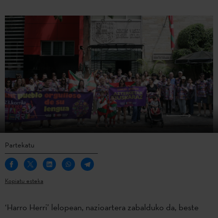
Partekatu
Kopiatu esteka
‘Harro Herri’ lelopean, nazioartera zabalduko da, beste