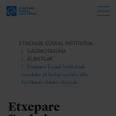
ETXEPARE EUSKAL INSTITUTUA
GAURKOTASUNA
ALBISTEAK
Etxepare Euskal Institutuak
munduko 28 hiritan sustatu ditu
Korrikaren aldeko ekintzak
Etxepare