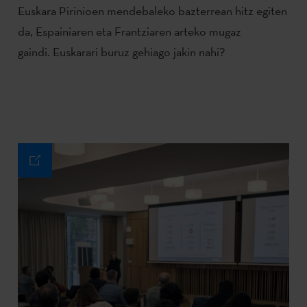
Euskara Pirinioen mendebaleko bazterrean hitz egiten
da, Espainiaren eta Frantziaren arteko mugaz
gaindi. Euskarari buruz gehiago jakin nahi?