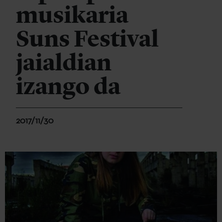
musikaria
Suns Festival
jaialdian
izango da
2017/11/30