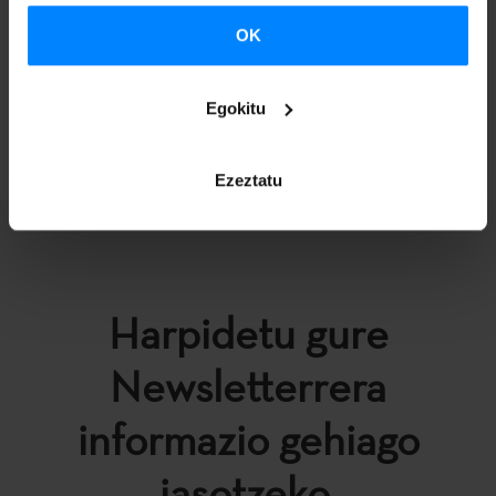
OK
Egokitu
ITZULI
Ezeztatu
Harpidetu gure
Newsletterrera
informazio gehiago
jasotzeko.