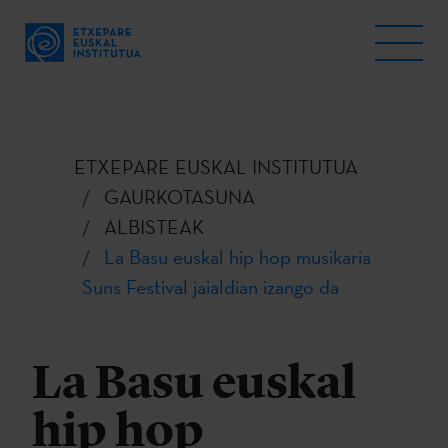
ETXEPARE EUSKAL INSTITUTUA
GAURKOTASUNA
ALBISTEAK
La Basu euskal hip hop musikaria
Suns Festival jaialdian izango da
La Basu euskal
hip hop