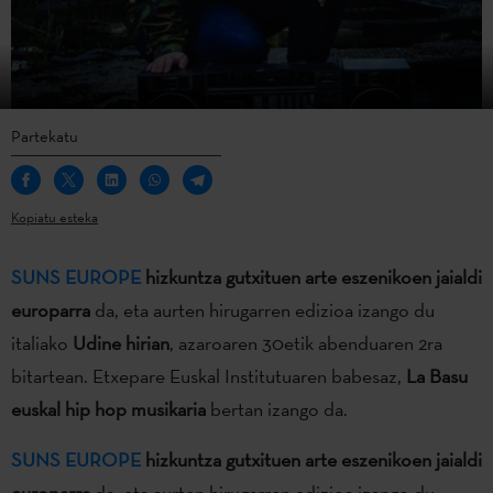
Partekatu
Kopiatu esteka
SUNS EUROPE
hizkuntza gutxituen arte eszenikoen jaialdi
europarra
da, eta aurten hirugarren edizioa izango du
italiako
Udine hirian
, azaroaren 30etik abenduaren 2ra
bitartean. Etxepare Euskal Institutuaren babesaz,
La Basu
euskal hip hop musikaria
bertan izango da.
SUNS EUROPE
hizkuntza gutxituen arte eszenikoen jaialdi
europarra
da, eta aurten hirugarren edizioa izango du