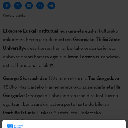
Kopiatu esteka
Etxepare Euskal Institutua
k euskara eta euskal kulturako
irakurletza berria jarri du martxan
Georgiako Tbilisi State
University
-n, eta horren harira, bertako ordezkariei eta
enbaxadoreari harrera egin die
Irene Larraza
zuzendariak
ostiral honetan, irailak 17.
George Sharvashidze
TSUko errektorea,
Tea Gergedava
TSUko Nazioarteko Harremanetarako zuzendaria eta
Ilia
Giorgadze
Georgiako Enbaxadorea izan dira Instituaren
egoitzan. Larrazarekin batera parte hartu du bileran
Garbiñe Iztueta
Euskara Sustatu eta Hedatzeko
zuzendariak.