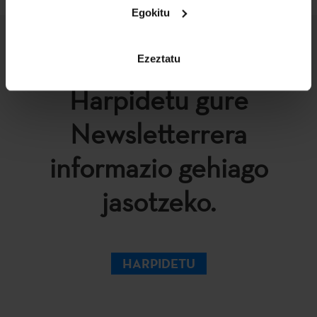
Egokitu
Ezeztatu
Harpidetu gure
Newsletterrera
informazio gehiago
jasotzeko.
HARPIDETU