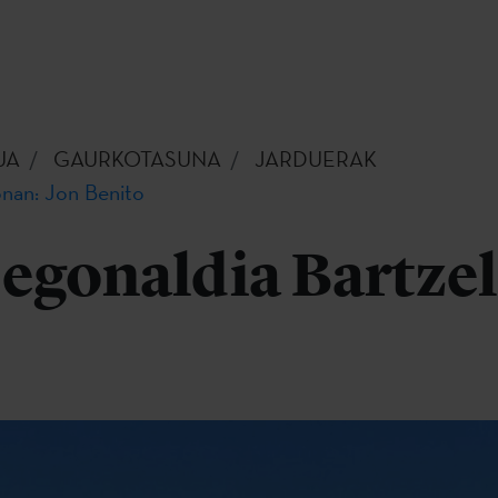
UA
GAURKOTASUNA
JARDUERAK
onan: Jon Benito
 egonaldia Bartze