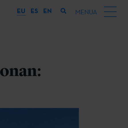
EU
ES
EN
MENUA
lonan: