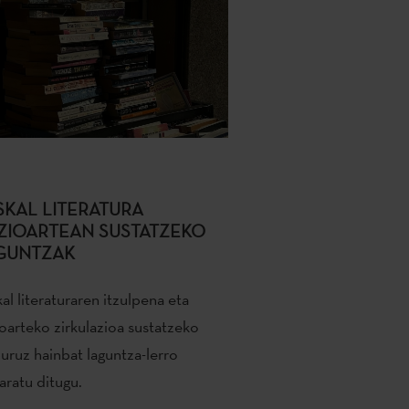
SKAL LITERATURA
ZIOARTEAN SUSTATZEKO
GUNTZAK
al literaturaren itzulpena eta
oarteko zirkulazioa sustatzeko
uruz hainbat laguntza-lerro
aratu ditugu.