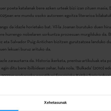
uer poeta katalanak bere azken urteak bizi izan zituen masia,
2025ean ere mundu osoko autoreen egoitza literarioa bilakatu
ango da idazle horietako bat. Vil·la Joanan burutuko duen hir
ere hurrengo nobelaren sorkuntza prozesuan murgilduko da. B
z eta Salvador Puig-Antichen bizitzen gurutzatzea landuko d
uen lekuari buruz arituko da.
zle zarauztarra da. Historia ikerketa, prentsa-artikuluak eta p
 egin ditu bere ibilbidean zehar, hala nola, ‘Bulkada’ (2010) ed
. 2022an euskarazko narratibari Espainiako Kritika Saria irabaz
al Institutuak Bartzelonako Udalarekin egindako hitzarmenar
tzelona Literatur Hiria
izeneko programaren baitan egonaldi li
 Benito idazleak.
Deialdi bidez
aukeratu da idazle egoiliarra
Xehetasunak