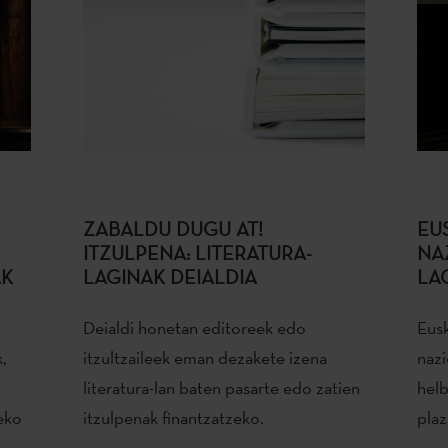
ZABALDU DUGU AT!
EU
ITZULPENA: LITERATURA-
NA
AK
LAGINAK DEIALDIA
LA
Deialdi honetan editoreek edo
Eusk
k,
itzultzaileek eman dezakete izena
nazi
literatura-lan baten pasarte edo zatien
helb
eko
itzulpenak finantzatzeko.
plaz