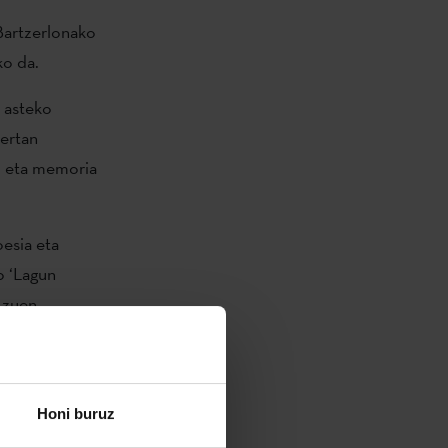
 Bartzerlonako
ko da.
u asteko
ertan
u eta memoria
oesia eta
o ‘Lagun
i zuen
en
terarioa
Honi buruz