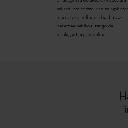
azkartu eta sortzaileen ziurgabeta
murrizteko helburuz, baldintzak
betetzea nahikoa izango da
dirulaguntza jasotzeko.
H