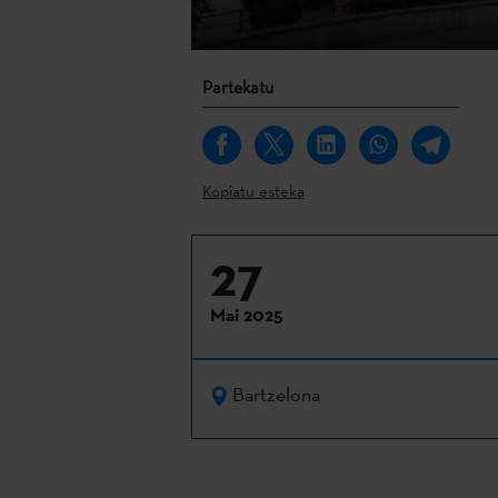
Partekatu
Kopiatu esteka
27
Mai 2025
Bartzelona