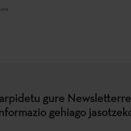
suna
arpidetu gure Newsletterre
informazio gehiago jasotzeko