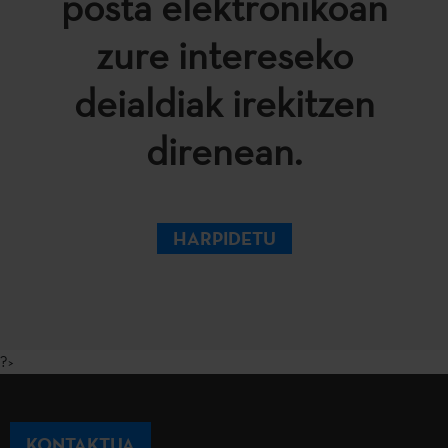
posta elektronikoan
zure intereseko
deialdiak irekitzen
direnean.
HARPIDETU
?>
KONTAKTUA