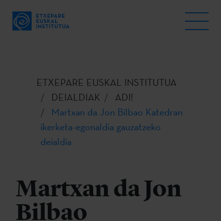
ETXEPARE EUSKAL INSTITUTUA
DEIALDIAK
ADI!
Martxan da Jon Bilbao Katedran
ikerketa-egonaldia gauzatzeko
deialdia
Martxan da Jon
Bilbao