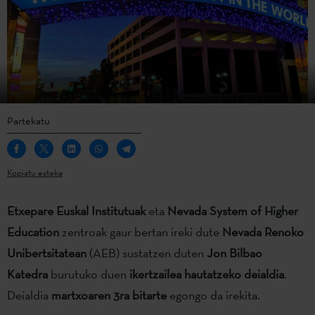
Partekatu
Kopiatu esteka
Etxepare Euskal Institutuak
eta
Nevada System of Higher
Education
zentroak gaur bertan ireki dute
Nevada Renoko
Unibertsitatean
(AEB) sustatzen duten
Jon Bilbao
Katedra
burutuko duen
ikertzailea hautatzeko deialdia
.
Deialdia
martxoaren 3ra bitarte
egongo da irekita.