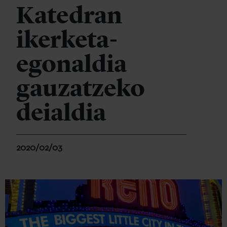
Katedran
ikerketa-
egonaldia
gauzatzeko
deialdia
2020/02/03