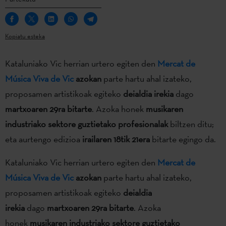
Kopiatu esteka
Kataluniako Vic herrian urtero egiten den
Mercat de
Música Viva de Vic
azokan
parte hartu ahal izateko,
proposamen artistikoak egiteko
deialdia irekia
dago
martxoaren 29ra bitarte
. Azoka honek
musikaren
industriako sektore guztietako profesionalak
biltzen ditu;
eta aurtengo edizioa
irailaren 18tik 21era
bitarte egingo da.
Kataluniako Vic herrian urtero egiten den
Mercat de
Música Viva de Vic
azokan
parte hartu ahal izateko,
proposamen artistikoak egiteko
deialdia
irekia
dago
martxoaren 29ra bitarte
. Azoka
honek
musikaren industriako sektore guztietako