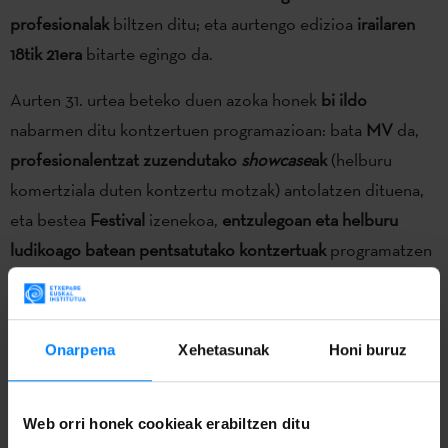
profesionalak
biltzen ditu; eta aurtengo edizioa
irailaren
18tik 21era
bitarte egingo da.
Aurten 31. urtea beteko duen azoka honek
bi ildo
nabarmen ditu kontzertuen programazioan: bata
MV
da,
profesionalentzat zuzendutako
showcase
ak
(helburu
komertziala duten kontzertu motzak) antolatzen dituena,
eta bestea
Festival
izenekoa,
entzulegoan eta helburu
ludikoago batean pentsatutako kontzertuak
programatzen
dituena. Kontzertuak herriko puntu ezberdinetan, aire
librean zein estalitako lekuetan, egin ohi dira. Ekimenak,
bestalde,
MVLAB
izeneko gune bat du, sektoreko
Onarpena
Xehetasunak
Honi buruz
profesionalen arteko
harreman komertzialak bultzatzeko
jarduerak
antolatzen dituena: networking saioak, hitzaldiak
Web orri honek cookieak erabiltzen ditu
edota formazio tailerrak.