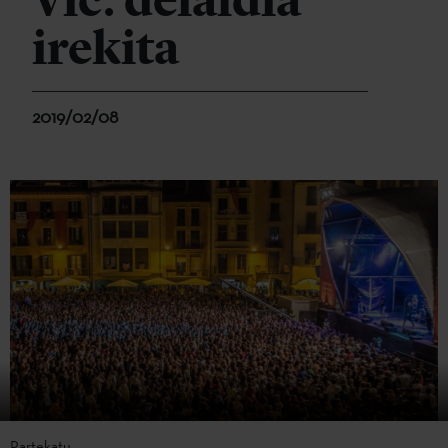
Vic: deialdia
irekita
2019/02/08
Partekatu