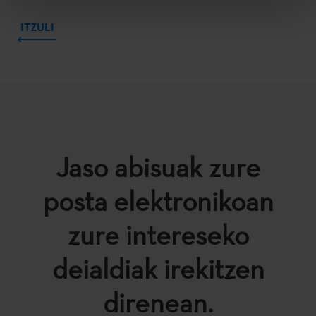
ITZULI
Jaso abisuak zure
posta elektronikoan
zure intereseko
deialdiak irekitzen
direnean.