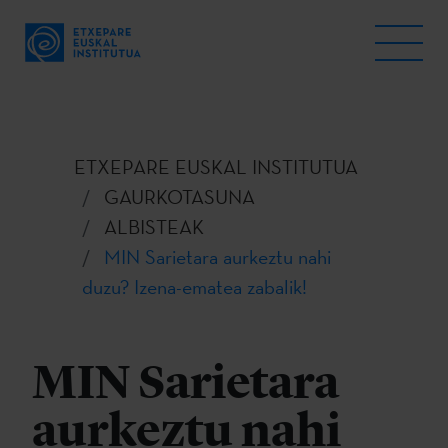
ETXEPARE EUSKAL INSTITUTUA
GAURKOTASUNA
ALBISTEAK
MIN Sarietara aurkeztu nahi
duzu? Izena-ematea zabalik!
MIN Sarietara
aurkeztu nahi