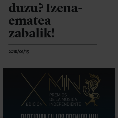
duzu? Izena-
ematea
zabalik!
2018/01/15