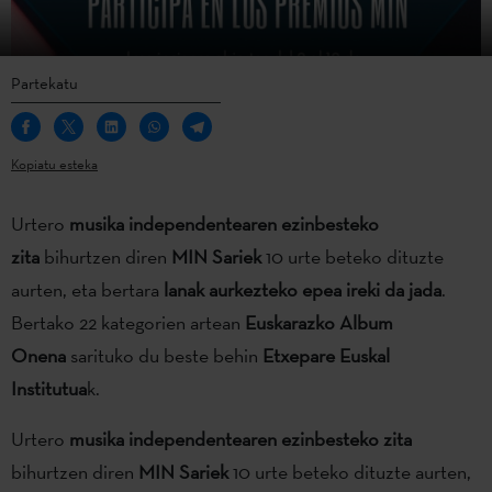
Partekatu
Kopiatu esteka
Urtero
musika independentearen ezinbesteko
zita
bihurtzen diren
MIN Sariek
10 urte beteko dituzte
aurten, eta bertara
lanak aurkezteko epea ireki da jada
.
Bertako 22 kategorien artean
Euskarazko Album
Onena
sarituko du beste behin
Etxepare Euskal
Institutua
k.
Urtero
musika independentearen ezinbesteko zita
bihurtzen diren
MIN Sariek
10 urte beteko dituzte aurten,