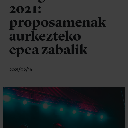
2021:
proposamenak
aurkezteko
epea zabalik
2021/02/16