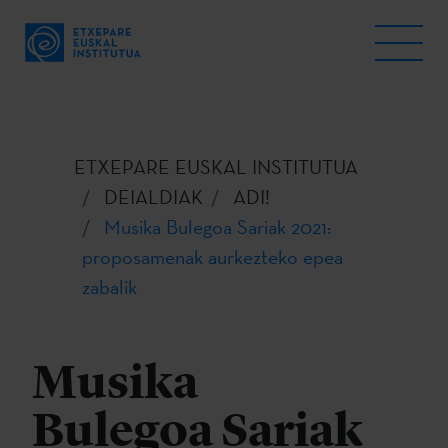
ETXEPARE EUSKAL INSTITUTUA
DEIALDIAK
ADI!
Musika Bulegoa Sariak 2021:
proposamenak aurkezteko epea
zabalik
Musika
Bulegoa Sariak