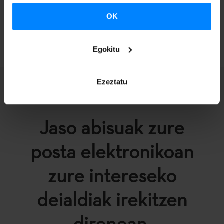
OK
ITZULI
Egokitu
Ezeztatu
Jaso abisuak zure
posta elektronikoan
zure intereseko
deialdiak irekitzen
direnean.