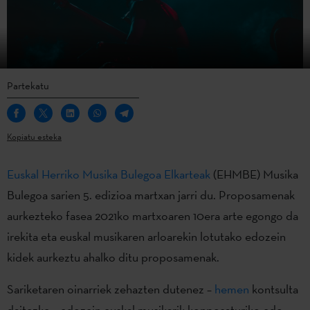
Partekatu
Kopiatu esteka
Euskal Herriko Musika Bulegoa Elkarteak
(EHMBE) Musika
Bulegoa sarien 5. edizioa martxan jarri du. Proposamenak
aurkezteko fasea 2021ko martxoaren 10era arte egongo da
irekita eta euskal musikaren arloarekin lotutako edozein
kidek aurkeztu ahalko ditu proposamenak.
Sariketaren oinarriek zehazten dutenez –
hemen
kontsulta
daitezke – edozein euskal musikarik konposaturiko edo