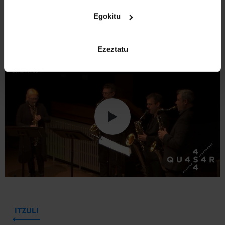
Egokitu
Quasar Saxophone Quartet
Ezeztatu
ITZULI