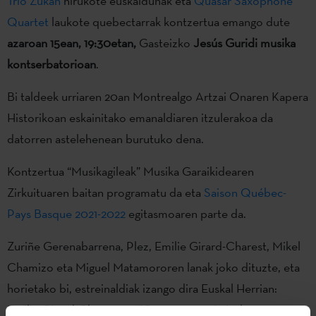
Trio Zukan
hirukote euskaldunak eta
Quasar Saxophone
Quartet
laukote quebectarrak kontzertua emango dute
azaroan 15ean, 19:30etan,
Gasteizko
Jesús Guridi musika
kontserbatorioan
.
Bi taldeek urriaren 20an Montrealgo Artzai Onaren Kapera
Historikoan eskainitako emanaldiaren itzulerakoa da
datorren astelehenean burutuko dena.
Kontzertua “Musikagileak” Musika Garaikidearen
Zirkuituaren baitan programatu da eta
Saison Québec-
Pays Basque 2021-2022
egitasmoaren parte da.
Zuriñe Gerenabarrena, Plez, Emilie Girard-Charest, Mikel
Chamizo eta Miguel Matamororen lanak joko dituzte, eta
horietako bi, estreinaldiak izango dira Euskal Herrian:
Emilie Girard-Charesten “"Quantum statistical zero