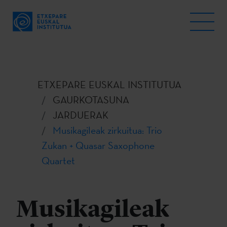
ETXEPARE EUSKAL INSTITUTUA
GAURKOTASUNA
JARDUERAK
Musikagileak zirkuitua: Trio
Zukan + Quasar Saxophone
Quartet
Musikagileak