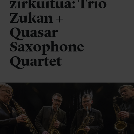
zirkuitua: Trio
Zukan +
Quasar
Saxophone
Quartet