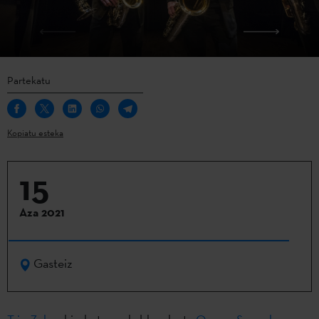
Partekatu
Kopiatu esteka
15
Aza 2021
Gasteiz