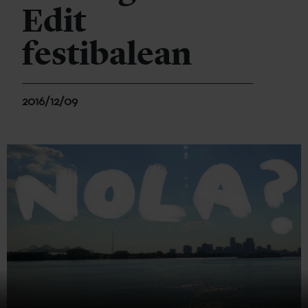
Edit
festibalean
2016/12/09