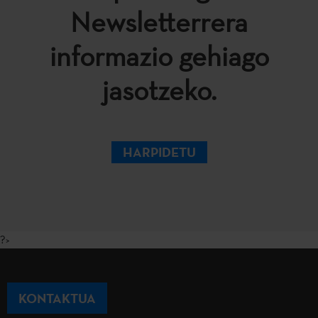
Newsletterrera
informazio gehiago
jasotzeko.
HARPIDETU
?>
KONTAKTUA