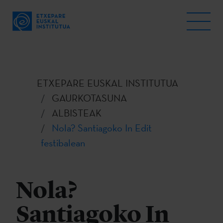
ETXEPARE EUSKAL INSTITUTUA
GAURKOTASUNA
ALBISTEAK
Nola? Santiagoko In Edit
festibalean
Nola?
Santiagoko In