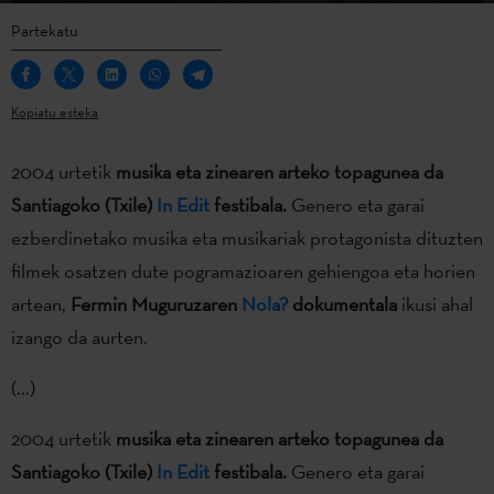
Partekatu
Kopiatu esteka
2004 urtetik
musika eta zinearen arteko topagunea da
Santiagoko (Txile)
In Edit
festibala.
Genero eta garai
ezberdinetako musika eta musikariak protagonista dituzten
filmek osatzen dute pogramazioaren gehiengoa eta horien
artean,
Fermin Muguruzaren
Nola?
dokumentala
ikusi ahal
izango da aurten.
(...)
2004 urtetik
musika eta zinearen arteko topagunea da
Santiagoko (Txile)
In Edit
festibala.
Genero eta garai