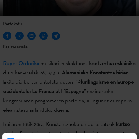
Partekatu
Kopiatu esteka
Ruper Ordorika
musikari euskaldunak
kontzertua eskainiko
du
bihar –irailak 26, 19:30-
Alemaniako Konstantza hirian
.
Ekitaldia bertan antolatu duten
“Plurilinguisme en Europe
occidentale: La France et l´Espagne”
nazioarteko
kongresuaren programaren parte da, 10 egunez europako
eleaniztasuna landuko duena.
Irailaren 18tik 28ra, Konstantzaeko unibertsitateak
kurtso
eta konferentzia sorta antolatu du eleaniztasunaren eta