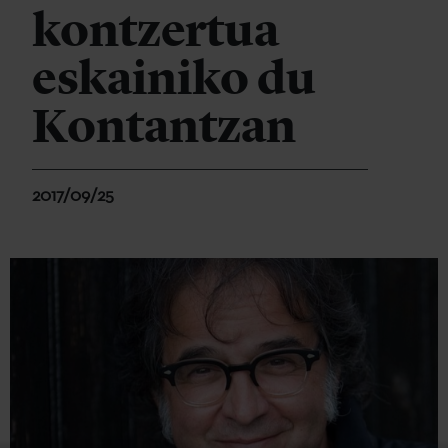
kontzertua
eskainiko du
Kontantzan
2017/09/25