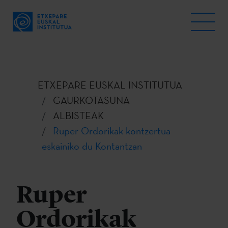
ETXEPARE EUSKAL INSTITUTUA
GAURKOTASUNA
ALBISTEAK
Ruper Ordorikak kontzertua
eskainiko du Kontantzan
Ruper
Ordorikak