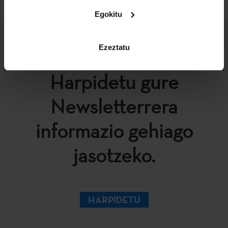
Egokitu
Ezeztatu
Harpidetu gure
Newsletterrera
informazio gehiago
jasotzeko.
HARPIDETU