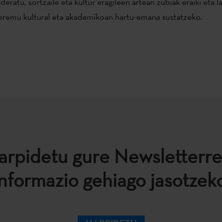
deratu, sortzaile eta kultur eragileen artean zubiak eraiki eta 
eremu kultural eta akademikoan hartu-emana sustatzeko.
arpidetu gure Newsletterre
informazio gehiago jasotzeko