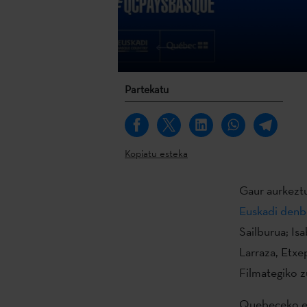
Partekatu
Kopiatu esteka
Gaur aurkezt
Euskadi denb
Sailburua; Is
Larraza, Etxe
Filmategiko z
Quebeceko eta