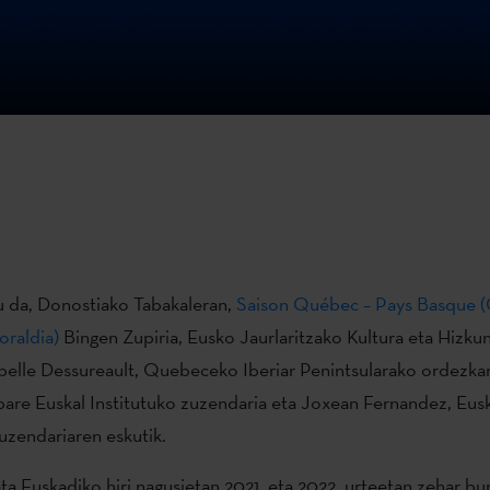
u da, Donostiako Tabakaleran,
Saison Québec – Pays Basque 
oraldia)
Bingen Zupiria, Eusko Jaurlaritzako Kultura eta Hizkun
abelle Dessureault, Quebeceko Iberiar Penintsularako ordezkar
pare Euskal Institutuko zuzendaria eta Joxean Fernandez, Eus
uzendariaren eskutik.
 Euskadiko hiri nagusietan 2021. eta 2022. urteetan zehar b