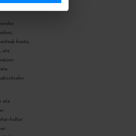
beceko
uebec,
besteak beste,
, eta
katzen
 eta
 sakontzeko
o eta
an
etan kultur
man