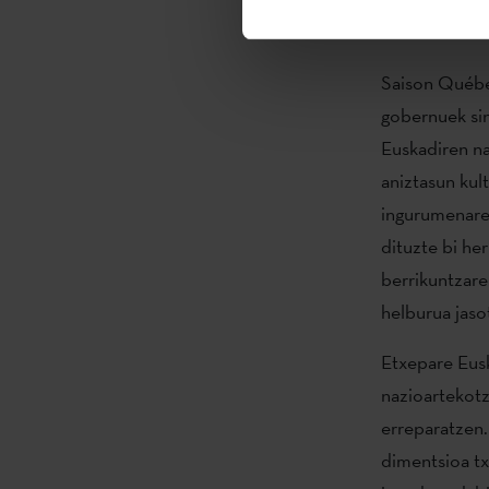
zine ziklo b
Saison Québe
gobernuek si
Euskadiren na
aniztasun kul
ingurumenarek
dituzte bi he
berrikuntzare
helburua jaso
Etxepare Eusk
nazioartekotz
erreparatzen.
dimentsioa tx