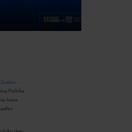
(Quebec –
tza Politika
ia; Irene
kadiko
urutuko den