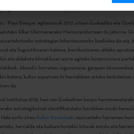
at programatuko du Cinémathèque Québecoisek.
c - Pays Basque egitasmoak 2017. urtean Euskadiko eta Que
natutako Elkar-Ulermenerako Memorandumean du jatorria. Q
zioartekotzeko estrategian lehentasunezko bazkidea da eta, 
tural eta linguistikoaren babesa, berrikuntzaren aldeko apustua
in eta aldaketa klimatikoari aurre egiteko konpromisoa parte
rrialdeek. Akordio horretan, ingurumena, garapen ekonomikoa
kin batera, kultur esparruan bi herrialdeen arteko lankidetzan
tzen da.
al Institutua 2019. hasi zen Euskadiren kanpo harremanetarak
erako estrategikotzat identifikatutako lurraldeei modu berezi
 Hala sortu ziren
Kultur Konexioak
, nazioarteko harreman hori
ertatu, herrialde eta kultura horiekin loturak estutu eta harre