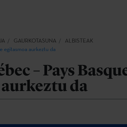
UA
GAURKOTASUNA
ALBISTEAK
e egitasmoa aurkeztu da
ébec – Pays Basqu
 aurkeztu da