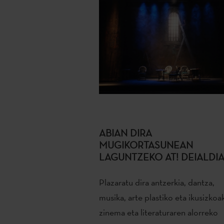
ABIAN DIRA
MUGIKORTASUNEAN
LAGUNTZEKO AT! DEIALDI
Plazaratu dira antzerkia, dantza,
musika, arte plastiko eta ikusizkoa
zinema eta literaturaren alorreko