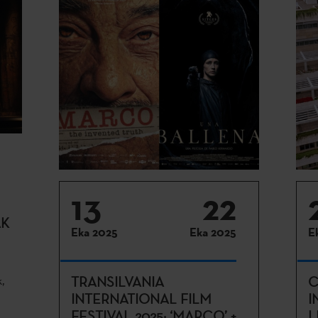
13
22
AK
Eka 2025
Eka 2025
E
k,
TRANSILVANIA
C
INTERNATIONAL FILM
I
FESTIVAL 2025: ‘MARCO’ +
L