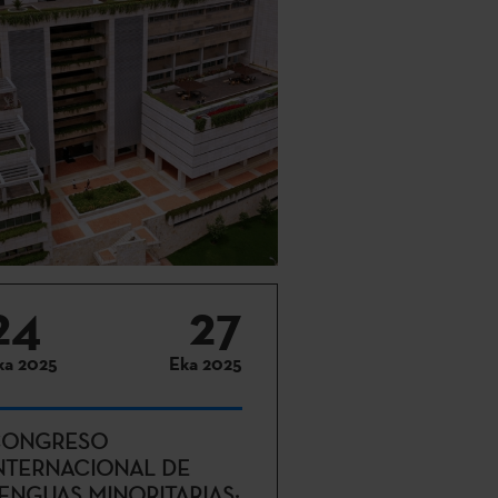
24
27
ka 2025
Eka 2025
ONGRESO
NTERNACIONAL DE
ENGUAS MINORITARIAS: