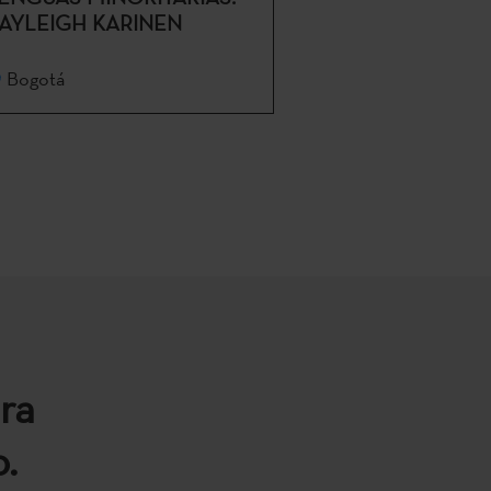
AYLEIGH KARINEN
Bogotá
ra
.