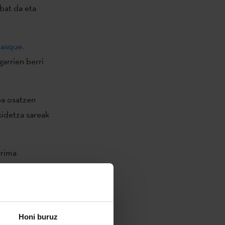
bat da eta
asque.
arrien berri
ea osatzen
kidetza sareak
rima
go
Honi buruz