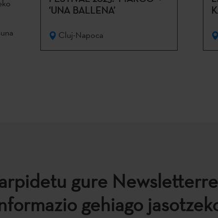
eko
‘UNA BALLENA’
K
suna
Cluj-Napoca
arpidetu gure Newsletterre
informazio gehiago jasotzeko