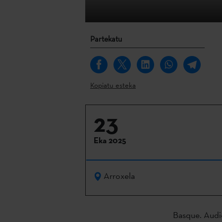
Partekatu
Kopiatu esteka
23
Eka 2025
Arroxela
Basque. Audio