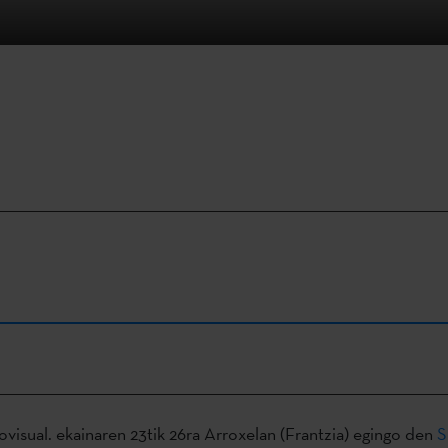
visual. ekainaren 23tik 26ra Arroxelan (Frantzia) egingo den
S