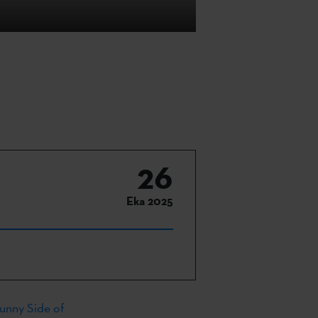
26
Eka 2025
unny Side of