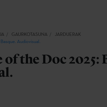
UA
GAURKOTASUNA
JARDUERAK
 Basque. Audiovisual.
 of the Doc 2025: 
al.