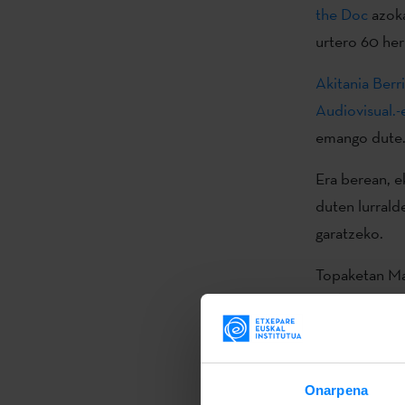
the Doc
azoka
urtero 60 her
Akitania Berr
Audiovisual.-
emango dute
Era berean, e
duten lurralde
garatzeko.
Topaketan
Ma
ekoiztetxeak 
Eusk
Onarpena