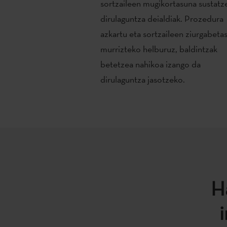
sortzaileen mugikortasuna sustatz
dirulaguntza deialdiak. Prozedura
azkartu eta sortzaileen ziurgabeta
murrizteko helburuz, baldintzak
betetzea nahikoa izango da
dirulaguntza jasotzeko.
H