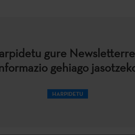
arpidetu gure Newsletterre
informazio gehiago jasotzeko
HARPIDETU