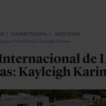
UA
GAURKOTASUNA
JARDUERAK
nguas Minoritarias: Kayleigh Karinen
Internacional de 
as: Kayleigh Kari