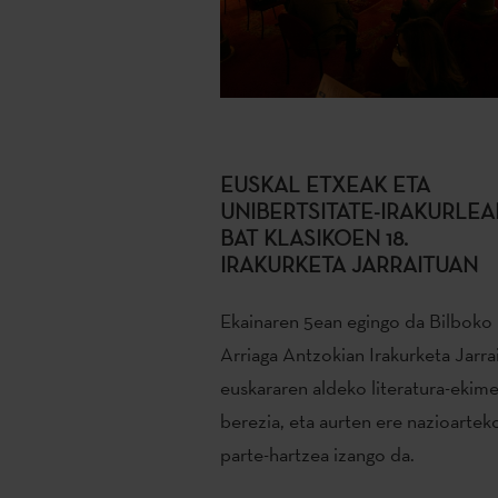
EUSKAL ETXEAK ETA
UNIBERTSITATE-IRAKURLEA
BAT KLASIKOEN 18.
IRAKURKETA JARRAITUAN
Ekainaren 5ean egingo da Bilboko
Arriaga Antzokian Irakurketa Jarrai
euskararen aldeko literatura-ekim
berezia, eta aurten ere nazioartek
parte-hartzea izango da.