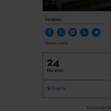
Partekatu
Kopiatu esteka
24
Eka 2025
Bogotá
Kolonbiako B