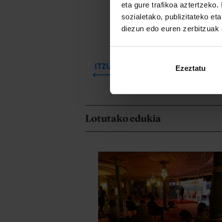
eta gure trafikoa aztertzeko.
DESKAR
sozialetako, publizitateko et
diezun edo euren zerbitzuak e
ITZULI
Ezeztatu
Lotutako edukia