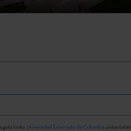
ogotá hiriko
Universidad Externado de Colombia
unibertsita