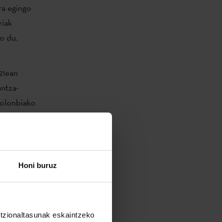
ra egingo
riak
ko du.
21ean
untza-
Kolonbiako
elsinkiko
n
Honi buruz
u hau
untzionaltasunak eskaintzeko