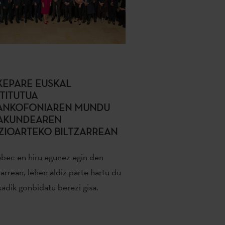
XEPARE EUSKAL
STITUTUA
ANKOFONIAREN MUNDU
AKUNDEAREN
ZIOARTEKO BILTZARREAN
bec-en hiru egunez egin den
zarrean, lehen aldiz parte hartu du
adik gonbidatu berezi gisa.