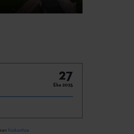
27
Eka 2025
tean
hizkuntza