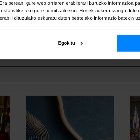
 Era berean, gure web orriaren erabilerari buruzko informazioa p
GATU
a estatistiketako gure hornitzaileekin. Horiek aukera izango dute
rabili dituzulako eskuratu duten bestelako informazio batekin u
Egokitu