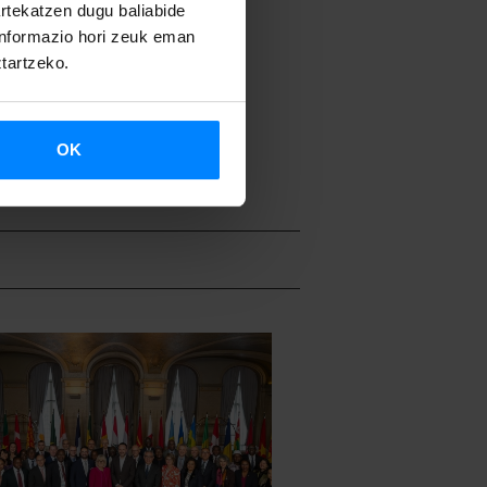
artekatzen dugu baliabide
 informazio hori zeuk eman
ztartzeko.
OK