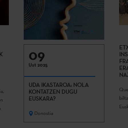
ET
09
K
IN
FR
Uzt 2025
ER
NA
UDA IKASTAROA: NOLA
Que
a,
KONTATZEN DUGU
bilt
EUSKARA?
en
Eusk
o
Donostia