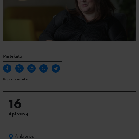
Partekatu
Kopiatu esteka
16
Api 2024
Anberes