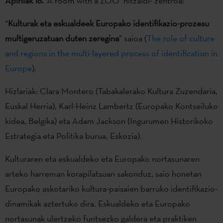
Apirilak 16.
‘A room with a ZOO’ hitzaldi- zentroa:
“
Kulturak eta eskualdeek Europako identifikazio-prozesu
multigeruzatuan duten zeregina
” saioa (
The role of culture
and regions in the multi-layered process of identification in
Europe
).
Hizlariak: Clara Montero (Tabakalerako Kultura Zuzendaria,
Euskal Herria), Karl-Heinz Lambertz (Europako Kontseiluko
kidea, Belgika) eta Adam Jackson (Ingurumen Historikoko
Estrategia eta Politika burua, Eskozia).
Kulturaren eta eskualdeko eta Europako nortasunaren
arteko harreman korapilatsuan sakonduz, saio honetan
Europako askotariko kultura-paisaien barruko identifikazio-
dinamikak aztertuko dira. Eskualdeko eta Europako
nortasunak ulertzeko funtsezko galdera eta praktiken