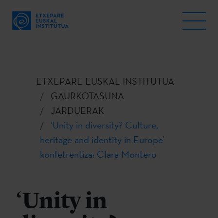
ETXEPARE EUSKAL INSTITUTUA
GAURKOTASUNA
JARDUERAK
‘Unity in diversity? Culture,
heritage and identity in Europe’
konfetrentiza: Clara Montero
‘Unity in