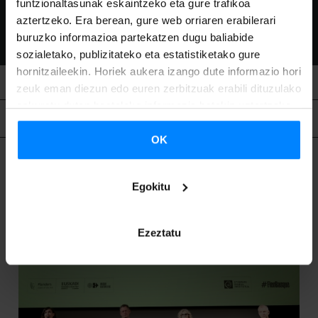
funtzionaltasunak eskaintzeko eta gure trafikoa
aztertzeko. Era berean, gure web orriaren erabilerari
buruzko informazioa partekatzen dugu baliabide
sozialetako, publizitateko eta estatistiketako gure
hornitzaileekin. Horiek aukera izango dute informazio hori
zeuk eman diezun edo euren zerbitzuak erabili dituzulako
eskuratu duten bestelako informazio batekin uztartzeko.
Lotutako edukia
OK
Egokitu
Ezeztatu