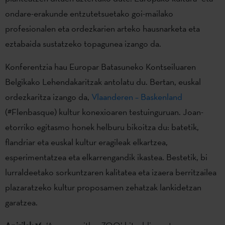
ondare-erakunde entzutetsuetako goi-mailako
profesionalen eta ordezkarien arteko hausnarketa eta
eztabaida sustatzeko topagunea izango da.
Konferentzia hau Europar Batasuneko Kontseiluaren
Belgikako Lehendakaritzak antolatu du. Bertan, euskal
ordezkaritza izango da,
Vlaanderen – Baskenland
(#Flenbasque) kultur konexioaren testuinguruan. Joan-
etorriko egitasmo honek helburu bikoitza du: batetik,
flandriar eta euskal kultur eragileak elkartzea,
esperimentatzea eta elkarrengandik ikastea. Bestetik, bi
lurraldeetako sorkuntzaren kalitatea eta izaera berritzailea
plazaratzeko kultur proposamen zehatzak lankidetzan
garatzea.