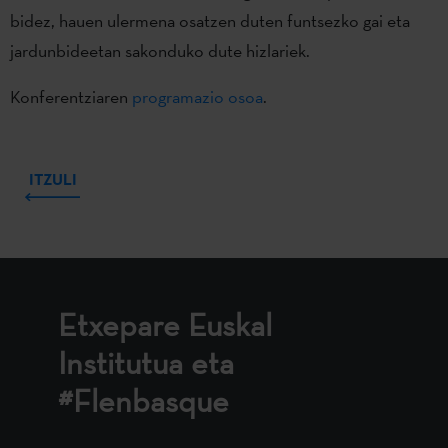
bidez, hauen ulermena osatzen duten funtsezko gai eta
jardunbideetan sakonduko dute hizlariek.
Konferentziaren
programazio osoa
.
ITZULI
Etxepare Euskal
Institutua eta
#Flenbasque