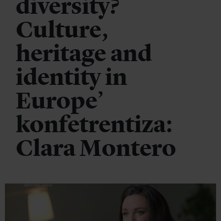
diversity?
Culture,
heritage and
identity in
Europe’
konfetrentiza:
Clara Montero