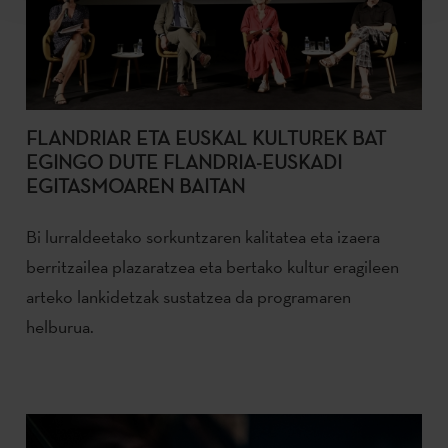
FLANDRIAR ETA EUSKAL KULTUREK BAT
EGINGO DUTE FLANDRIA-EUSKADI
EGITASMOAREN BAITAN
Bi lurraldeetako sorkuntzaren kalitatea eta izaera
berritzailea plazaratzea eta bertako kultur eragileen
arteko lankidetzak sustatzea da programaren
helburua.