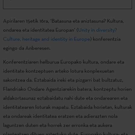
Apirilaren 15etik 16ra, ‘Batasuna eta aniztasuna? Kultura,
ondarea eta identitatea Europan’ (
Unity in diversity?
Culture, heritage and identity in Europe
) konferentzia
egingo da Anberesen.
Konferentziaren helburua Europako kultura, ondare eta
identitate kontzeptuen arteko lotura konplexuetan
sakontzea da. Eztabaida ireki eta pizgarri bat bultzatuz,
Flandriako Ondare Agentziarekin batera, kontzeptu horien
aldakortasunaz eztabaidatu nahi dute eta ondarearen eta
identitatearen loturak mapatu. Eztabaida horietan, kulturak
eta ondareak identitatea eratzen eta adierazten nola
laguntzen duten eta horrek zer erronka eta aukera
planteatzen dituen aztertuko dute. Europako kultura- eta