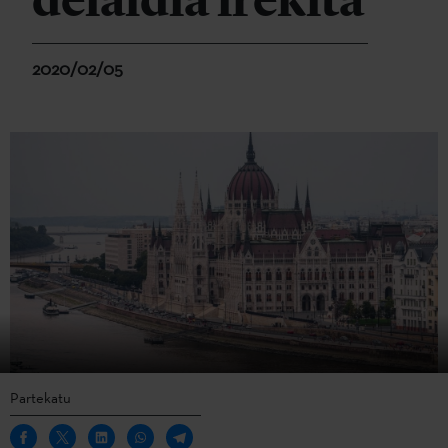
deialdia irekita
2020/02/05
Partekatu