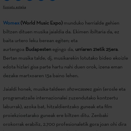
Kopiatu esteka
Womex
(World Music Expo)
munduko herrialde gehien
biltzen dituen musika jaialdia da. Ekimen ibiltaria da, ez
baita urtero leku berean egiten; eta
aurtengoa
Budapesten
egingo da,
urriaren 21etik 25era
.
Bertan musika talde, dj, musikarekin lotutako bideo ekoizle
edota hizlari gisa parte hartu nahi duen orok, izena eman
dezake martxoaren 13a baino lehen.
Jaialdi honek, musika-taldeen
showcase
ez gain (erosle eta
programatzaile internazionalei zuzendutako kontzertu
laburrak), azoka bat, hitzaldientzako guneak eta film
proiekzioetarako guneak ere biltzen ditu. Zenbaki
orokorrak erabiliz, 2.700 profesionaletik gora joan ohi dira