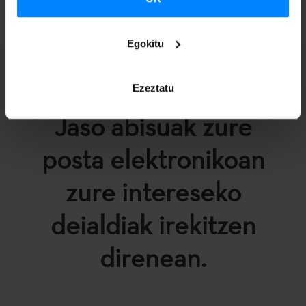
Egokitu
Ezeztatu
Jaso abisuak zure
posta elektronikoan
zure intereseko
deialdiak irekitzen
direnean.