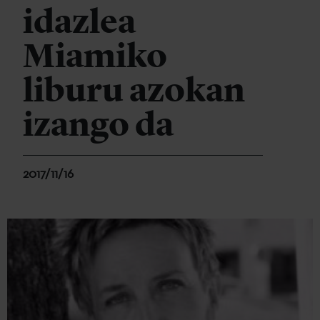
idazlea
Miamiko
liburu azokan
izango da
2017/11/16