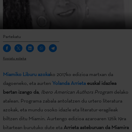
Partekatu
Kopiatu esteka
Miamiko Liburu azoka
ko 2017ko edizioa martxan da
dagoeneko, eta aurten
Yolanda Arrieta
euskal idazlea
bertan izango da
,
Ibero American Authors Program
delako
atalean. Programa zabala antolatzen du urtero literatura
azokak, eta mundu osoko idazle eta literatur-eragileak
biltzen ditu Miamin. Aurtengo edizioa azaroaren 12tik 19ra
bitartean burutuko dute eta
Arrieta asteburuan da Miamira