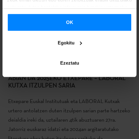
eskuratu duten bestelako informazio batekin uztartzeko.
OK
Egokitu
Ezeztatu
ABIAN DA 2025EKO ETXEPARE – LABORAL
KUTXA ITZULPEN SARIA
Etxepare Euskal Institutuak eta LABORAL Kutxak
urtero antolatzen duten itzulpen sarian parte hartzeko
deialdia ireki da, uztailaren 4tik abuztuaren 27ra.
Jatorriz euskaraz idatzi eta 2024an argitaratutako
literatura obra baten itzulpena sarituko da.