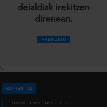
deialdiak irekitzen
direnean.
HARPIDETU
?>
KONTAKTUA
ETXEPARE EUSKAL INSTITUTUA