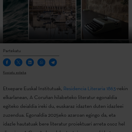
Partekatu
Kopiatu esteka
Etxepare Euskal Institutuak,
Residencia Literaria 1863
-rekin
elkarlanean, A Coruñan hilabeteko literatur egonaldia
egiteko deialdia ireki du, euskaraz idazten duten idazleei
zuzendua. Egonaldia 2025eko azaroan egingo da, eta
idazle hautatuak bere literatur proiektuari arreta osoz hel