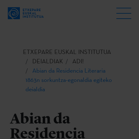
ETXEPARE EUSKAL INSTITUTUA
DEIALDIAK
ADI!
Abian da Residencia Literaria
1863n sorkuntza-egonaldia egiteko
deialdia
Abian da
Residencia