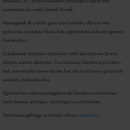
diezaion, A Coruña bezalako testuinguru egoki bat
eskaintzea du xede deialdi honek.
Hautagaiek 18 urtetik gora izan beharko dituzte eta
gutxienez euskaraz liburu bat argitaratuta, edozein genero
literariotan.
Eskabideak 2025eko uztailaren 1etik abuztuaren 30era
bitarte aurkez daitezke. Curriculuma, literatura-proiektu
bat, aurretiazko lanen dosier bat eta motibazio-gutun bat
aurkeztu beharko dira.
Egoitza hau aukera paregabea da literatura-sorkuntzan
bete-betean aritzeko, testuinguru ezin hobean.
Xehetasun gehiago aurkituko dituzu
deialdian
.