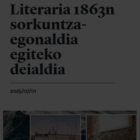
Literaria 1863n
sorkuntza-
egonaldia
egiteko
deialdia
2025/07/01