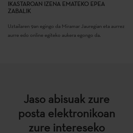
IKASTAROAN IZENA EMATEKO EPEA
ZABALIK
Uztailaren 9an egingo da Miramar Jauregian eta aurrez
aurre edo online egiteko aukera egongo da.
Jaso abisuak zure
posta elektronikoan
zure intereseko