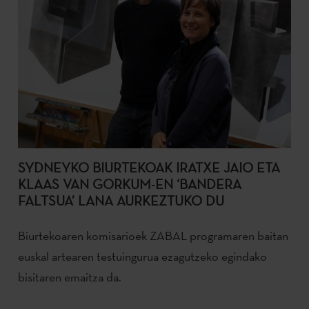
SYDNEYKO BIURTEKOAK IRATXE JAIO ETA
KLAAS VAN GORKUM-EN ‘BANDERA
FALTSUA’ LANA AURKEZTUKO DU
Biurtekoaren komisarioek ZABAL programaren baitan
euskal artearen testuingurua ezagutzeko egindako
bisitaren emaitza da.