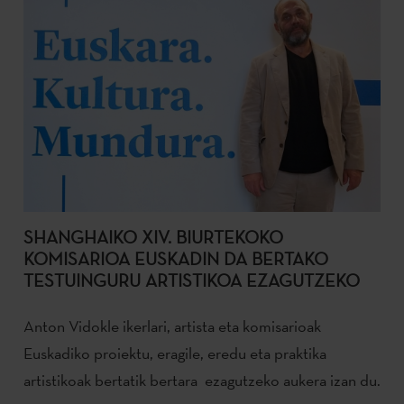
SHANGHAIKO XIV. BIURTEKOKO
KOMISARIOA EUSKADIN DA BERTAKO
TESTUINGURU ARTISTIKOA EZAGUTZEKO
Anton Vidokle ikerlari, artista eta komisarioak
Euskadiko proiektu, eragile, eredu eta praktika
artistikoak bertatik bertara ezagutzeko aukera izan du.