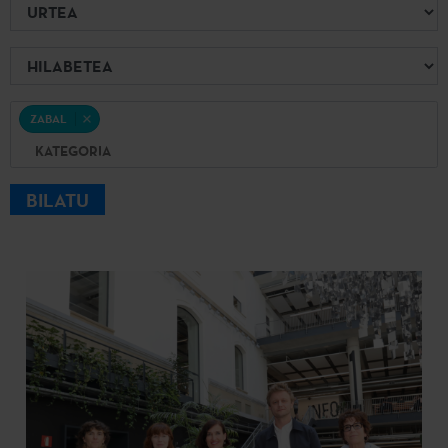
Urtea
Hilabetea
Kategoria
ZABAL
BILATU