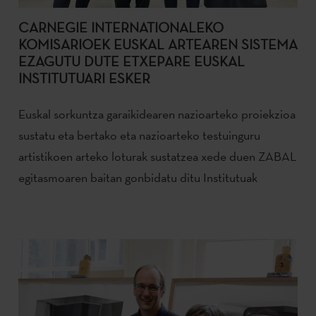
CARNEGIE INTERNATIONALEKO
KOMISARIOEK EUSKAL ARTEAREN SISTEMA
EZAGUTU DUTE ETXEPARE EUSKAL
INSTITUTUARI ESKER
Euskal sorkuntza garaikidearen nazioarteko proiekzioa
sustatu eta bertako eta nazioarteko testuinguru
artistikoen arteko loturak sustatzea xede duen ZABAL
egitasmoaren baitan gonbidatu ditu Institutuak