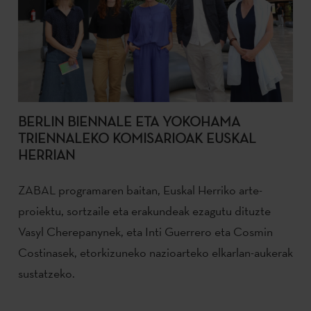
BERLIN BIENNALE ETA YOKOHAMA
TRIENNALEKO KOMISARIOAK EUSKAL
HERRIAN
ZABAL programaren baitan, Euskal Herriko arte-
proiektu, sortzaile eta erakundeak ezagutu dituzte
Vasyl Cherepanynek, eta Inti Guerrero eta Cosmin
Costinasek, etorkizuneko nazioarteko elkarlan-aukerak
sustatzeko.