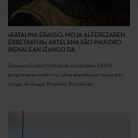
«KATALINA ERAUSO, MOJA ALFEREZAREN
ERRETRATUA» ARTELANA SÃO PAULOKO
BIENALEAN IZANGO DA
Etxepare Euskal Institutuak sustatutako ZABAL
programaren ondorioz, obra abenduaren 10era arte
izango da ikusgai Brasileko Biurtekoan.