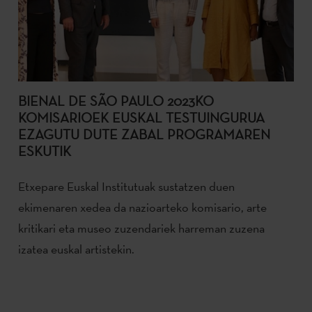
BIENAL DE SÃO PAULO 2023KO
KOMISARIOEK EUSKAL TESTUINGURUA
EZAGUTU DUTE ZABAL PROGRAMAREN
ESKUTIK
Etxepare Euskal Institutuak sustatzen duen
ekimenaren xedea da nazioarteko komisario, arte
kritikari eta museo zuzendariek harreman zuzena
izatea euskal artistekin.