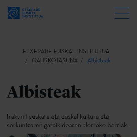
ETXEPARE EUSKAL INSTITUTUA
GAURKOTASUNA
Albisteak
Albisteak
Irakurri euskara eta euskal kultura eta
sorkuntzaren garaikidearen alorreko berriak.