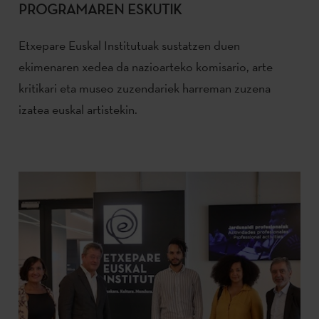
PROGRAMAREN ESKUTIK
Etxepare Euskal Institutuak sustatzen duen
ekimenaren xedea da nazioarteko komisario, arte
kritikari eta museo zuzendariek harreman zuzena
izatea euskal artistekin.