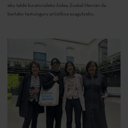
eko talde kuratorialeko kidea, Euskal Herrian da
bertako testuinguru artistikoa ezagutzeko.