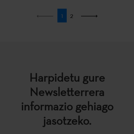
Lehena
1
2
Azkena
Harpidetu gure
Newsletterrera
informazio gehiago
jasotzeko.