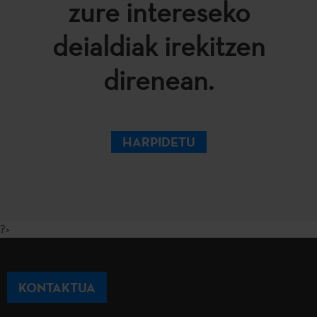
zure intereseko
deialdiak irekitzen
direnean.
HARPIDETU
?>
KONTAKTUA