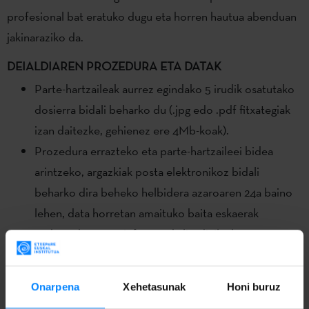
profesional bat eratuko dugu eta horren hautua abenduan
jakinaraziko da.
DEIALDIAREN PROZEDURA ETA DATAK
Parte-hartzaileak aurrez egindako 5 irudik osatutako
dosierra bidali beharko du (.jpg edo .pdf fitxategiak
izan daitezke, gehienez ere 4Mb-koak).
Prozedura errazteko eta parte-hartzaileei bidea
arintzeko, argazkiak posta elektronikoz bidali
beharko dira beheko helbidera azaroaren 24a baino
lehen, data horretan amaituko baita eskaerak
aurkezteko epea: info@euskalirudigileak.com
Irudiekin batera CV eguneratua edo datu
pertsonalen fitxa (NAN, jaiotza-data, lekua, posta
Onarpena
Xehetasunak
Honi buruz
helbide arrunta eta elektronikoa, telefonoa eta web-