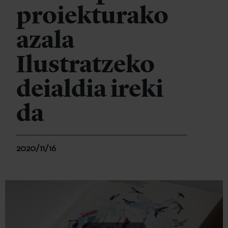
proiekturako
azala
Ilustratzeko
deialdia ireki
da
2020/11/16