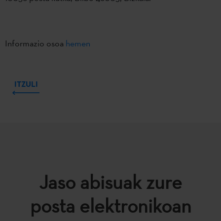
Informazio osoa
hemen
ITZULI
Jaso abisuak zure
posta elektronikoan