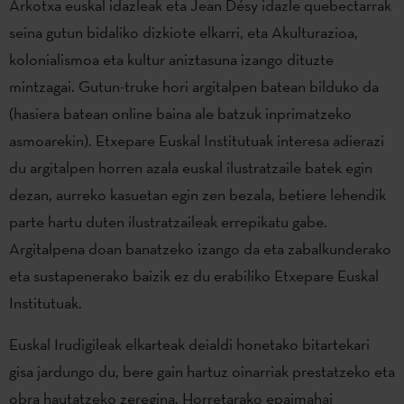
Arkotxa euskal idazleak eta Jean Désy idazle quebectarrak
seina gutun bidaliko dizkiote elkarri, eta Akulturazioa,
kolonialismoa eta kultur aniztasuna izango dituzte
mintzagai. Gutun-truke hori argitalpen batean bilduko da
(hasiera batean online baina ale batzuk inprimatzeko
asmoarekin). Etxepare Euskal Institutuak interesa adierazi
du argitalpen horren azala euskal ilustratzaile batek egin
dezan, aurreko kasuetan egin zen bezala, betiere lehendik
parte hartu duten ilustratzaileak errepikatu gabe.
Argitalpena doan banatzeko izango da eta zabalkunderako
eta sustapenerako baizik ez du erabiliko Etxepare Euskal
Institutuak.
Euskal Irudigileak elkarteak deialdi honetako bitartekari
gisa jardungo du, bere gain hartuz oinarriak prestatzeko eta
obra hautatzeko zeregina. Horretarako epaimahai