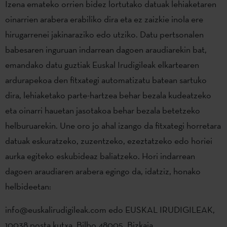
Izena emateko orrien bidez lortutako datuak lehiaketaren
oinarrien arabera erabiliko dira eta ez zaizkie inola ere
hirugarrenei jakinaraziko edo utziko. Datu pertsonalen
babesaren inguruan indarrean dagoen araudiarekin bat,
emandako datu guztiak Euskal Irudigileak elkartearen
ardurapekoa den fitxategi automatizatu batean sartuko
dira, lehiaketako parte-hartzea behar bezala kudeatzeko
eta oinarri hauetan jasotakoa behar bezala betetzeko
helburuarekin. Une oro jo ahal izango da fitxategi horretara
datuak eskuratzeko, zuzentzeko, ezeztatzeko edo horiei
aurka egiteko eskubideaz baliatzeko. Hori indarrean
dagoen araudiaren arabera egingo da, idatziz, honako
helbideetan:
info@euskalirudigileak.com edo EUSKAL IRUDIGILEAK,
10038 posta kutxa, Bilbo 48005, Bizkaia.