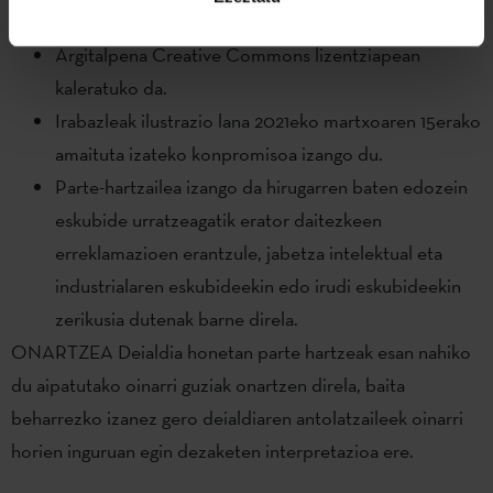
ESKUBIDEAK ETA LEGE ERANTZUKIZUNAK
Argitalpena Creative Commons lizentziapean
kaleratuko da.
Irabazleak ilustrazio lana 2021eko martxoaren 15erako
amaituta izateko konpromisoa izango du.
Parte-hartzailea izango da hirugarren baten edozein
eskubide urratzeagatik erator daitezkeen
erreklamazioen erantzule, jabetza intelektual eta
industrialaren eskubideekin edo irudi eskubideekin
zerikusia dutenak barne direla.
ONARTZEA Deialdia honetan parte hartzeak esan nahiko
du aipatutako oinarri guziak onartzen direla, baita
beharrezko izanez gero deialdiaren antolatzaileek oinarri
horien inguruan egin dezaketen interpretazioa ere.