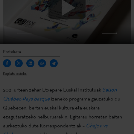
Partekatu
Kopiatu esteka
2021 urtean zehar Etxepare Euskal Institutuak
Saison
Québec-Pays basque
izeneko programa gauzatuko du
Quebecen, bertan euskal kultura eta euskara
ezagutaratzeko helburuarekin. Egitarau horretan baitan
aurkeztuko dute Korrespondentziak –
Chejov vs.