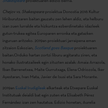
Shakespeare
proiektuaren edizio berria.
Chejov vs. Shakespeare
proiektua Donostia 2016 Kultur
Hiriburutzaren baitan gauzatu zen lehen aldiz, eta helburu
izan zuen lurralde eta hizkuntza ezberdinetako idazleek
gutun-trukea egitea Europaren erronka eta gatazken
inguruan aritzeko. 2019an proiektuari jarraipena eman
zitzaion Eskozian,
Scotland goes Basque
proiektuaren
baitan.Orduko hartan zortzi liburu argitaratu ziren, eta
honako ilustratzaileek egin zituzten azalak: Amaia Arrazola,
Iban Barrenetxea, Maite Gurrutxaga, Elena Odriozola, Iker
Ayestaran, Ivan Mata, Javier de Isusi eta Sara Morante.
2019an
Euskal Irudigileak
elkarteak eta Etxepare Euskal
Institutuak deialdi bat egin zuten eta Elisabeth Pérez
Fernández izan zen hautatua. Edizio honetan, Aurelia