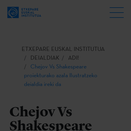
ETXEPARE EUSKAL INSTITUTUA
DEIALDIAK
ADI!
Chejov Vs Shakespeare
proiekturako azala Ilustratzeko
deialdia ireki da
Chejov Vs
Shakespeare