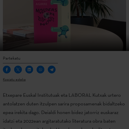
Partekatu
Kopiatu esteka
Etxepare Euskal Institutuak eta LABORAL Kutxak urtero
antolatzen duten itzulpen sarira proposamenak bidaltzeko
epea irekita dago. Deialdi honen bidez jatorriz euskaraz
idatzi eta 2022ean argitaratutako literatura obra baten