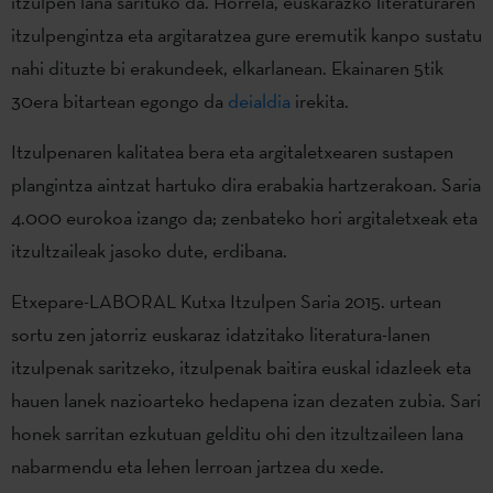
itzulpen lana sarituko da. Horrela, euskarazko literaturaren
itzulpengintza eta argitaratzea gure eremutik kanpo sustatu
nahi dituzte bi erakundeek, elkarlanean. Ekainaren 5tik
30era bitartean egongo da
deialdia
irekita.
Itzulpenaren kalitatea bera eta argitaletxearen sustapen
plangintza aintzat hartuko dira erabakia hartzerakoan. Saria
4.000 eurokoa izango da; zenbateko hori argitaletxeak eta
itzultzaileak jasoko dute, erdibana.
Etxepare-LABORAL Kutxa Itzulpen Saria 2015. urtean
sortu zen jatorriz euskaraz idatzitako literatura-lanen
itzulpenak saritzeko, itzulpenak baitira euskal idazleek eta
hauen lanek nazioarteko hedapena izan dezaten zubia. Sari
honek sarritan ezkutuan gelditu ohi den itzultzaileen lana
nabarmendu eta lehen lerroan jartzea du xede.