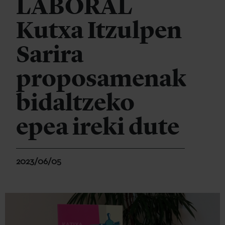
LABORAL
Kutxa Itzulpen
Sarira
proposamenak
bidaltzeko
epea ireki dute
2023/06/05