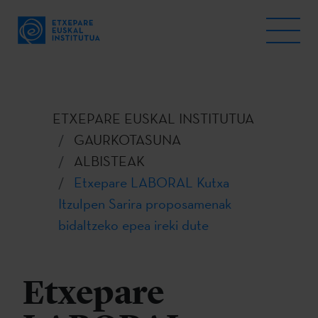
ETXEPARE EUSKAL INSTITUTUA
GAURKOTASUNA
ALBISTEAK
Etxepare LABORAL Kutxa
Itzulpen Sarira proposamenak
bidaltzeko epea ireki dute
Etxepare