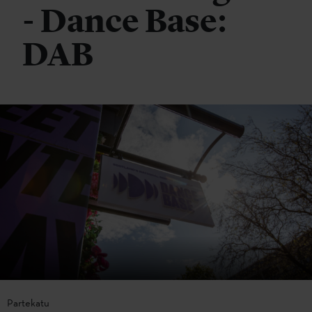
- Dance Base:
DAB
Partekatu