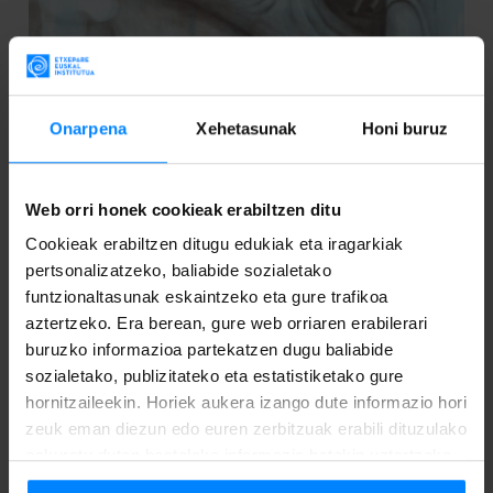
Onarpena
Xehetasunak
Honi buruz
Web orri honek cookieak erabiltzen ditu
Cookieak erabiltzen ditugu edukiak eta iragarkiak
pertsonalizatzeko, baliabide sozialetako
funtzionaltasunak eskaintzeko eta gure trafikoa
aztertzeko. Era berean, gure web orriaren erabilerari
buruzko informazioa partekatzen dugu baliabide
sozialetako, publizitateko eta estatistiketako gure
hornitzaileekin. Horiek aukera izango dute informazio hori
05
12
zeuk eman diezun edo euren zerbitzuak erabili dituzulako
eskuratu duten bestelako informazio batekin uztartzeko.
Eka 2025
Urr 2025