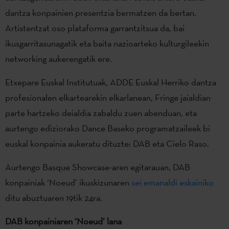
dantza konpainien presentzia bermatzen da bertan.
Artistentzat oso plataforma garrantzitsua da, bai
ikusgarritasunagatik eta baita nazioarteko kulturgileekin
networking aukerengatik ere.
Etxepare Euskal Institutuak, ADDE Euskal Herriko dantza
profesionalen elkartearekin elkarlanean, Fringe jaialdian
parte hartzeko deialdia zabaldu zuen abenduan, eta
aurtengo ediziorako Dance Baseko programatzaileek bi
euskal konpainia aukeratu dituzte: DAB eta Cielo Raso.
Aurtengo Basque Showcase-aren egitarauan, DAB
konpainiak ‘Noeud’ ikuskizunaren
sei emanaldi eskainiko
ditu abuztuaren 19tik 24ra.
DAB konpainiaren ‘Noeud’ lana