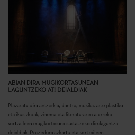
ABIAN DIRA MUGIKORTASUNEAN
LAGUNTZEKO AT! DEIALDIAK
Plazaratu dira antzerkia, dantza, musika, arte plastiko
eta ikusizkoak, zinema eta literaturaren alorreko
sortzaileen mugikortasuna sustatzeko dirulaguntza
deialdiak. Prozedura azkartu eta sortzaileen