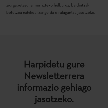
ziurgabetasuna murrizteko helburuz, baldintzak
betetzea nahikoa izango da dirulaguntza jasotzeko.
Harpidetu gure
Newsletterrera
informazio gehiago
jasotzeko.