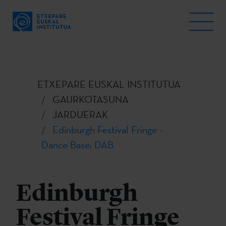
ETXEPARE EUSKAL INSTITUTUA
GAURKOTASUNA
JARDUERAK
Edinburgh Festival Fringe -
Dance Base: DAB
Edinburgh
Festival Fringe