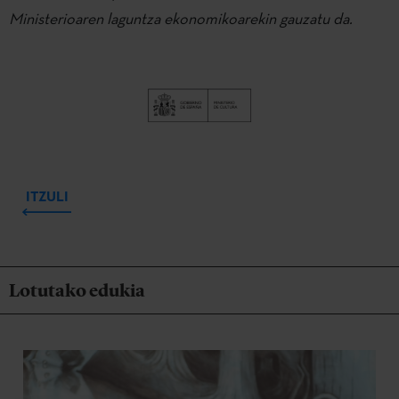
Ministerioaren laguntza ekonomikoarekin gauzatu da.
ITZULI
Lotutako edukia