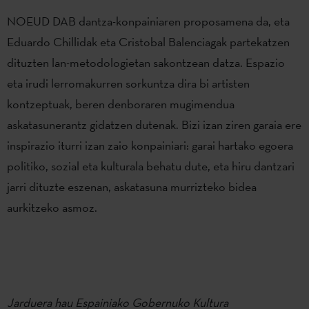
NOEUD DAB dantza-konpainiaren proposamena da, eta
Eduardo Chillidak eta Cristobal Balenciagak partekatzen
dituzten lan-metodologietan sakontzean datza. Espazio
eta irudi lerromakurren sorkuntza dira bi artisten
kontzeptuak, beren denboraren mugimendua
askatasunerantz gidatzen dutenak. Bizi izan ziren garaia ere
inspirazio iturri izan zaio konpainiari: garai hartako egoera
politiko, sozial eta kulturala behatu dute, eta hiru dantzari
jarri dituzte eszenan, askatasuna murrizteko bidea
aurkitzeko asmoz.
Jarduera hau Espainiako Gobernuko Kultura