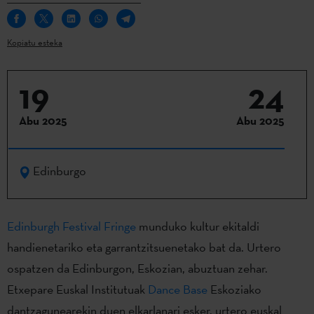
Kopiatu esteka
19
24
Abu 2025
Abu 2025
Edinburgo
Edinburgh Festival Fringe
munduko kultur ekitaldi
handienetariko eta garrantzitsuenetako bat da. Urtero
ospatzen da Edinburgon, Eskozian, abuztuan zehar.
Etxepare Euskal Institutuak
Dance Base
Eskoziako
dantzagunearekin duen elkarlanari esker, urtero euskal