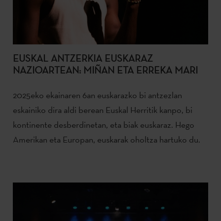
EUSKAL ANTZERKIA EUSKARAZ
NAZIOARTEAN: MIÑAN ETA ERREKA MARI
2025eko ekainaren 6an euskarazko bi antzezlan
eskainiko dira aldi berean Euskal Herritik kanpo, bi
kontinente desberdinetan, eta biak euskaraz. Hego
Amerikan eta Europan, euskarak oholtza hartuko du.