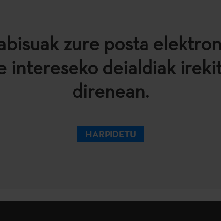
abisuak zure posta elektro
e intereseko deialdiak ireki
direnean.
HARPIDETU