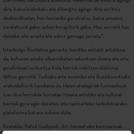
dira, baina biderkatu eta dibergitu egingo dira, erritmo
desberdinetan, han-hemenka gurutzatuz, baina amaiera
zaratatsurik gabe, azken korapilorik gabe. Hasi aurretik has
daiteke, eta amaitu eta askoz geroago jarraitu”.
Istanbulgo Biurtekoa garrantzi handiko ekitaldi artistikoa
da, kulturen arteko elkarrizketan sakontzen duena eta arte
garaikideari sorkuntza-bide berriak irekitzen dizkiona.
1987az geroztik, Turkiako arte eszeniko eta ikusizkoentzako
erakusleihorik handiena da. Haien ahaleginak funtsezkoak
izan dira herrialde horretan irteera artistiko eta kultural
berriek gora egin dezaten, eta nazioarteko lankidetzarako
plataforma bat ere eskaini dute.
Bestalde, Rahul Gudipudi, Art Jameel-eko komisarioak,