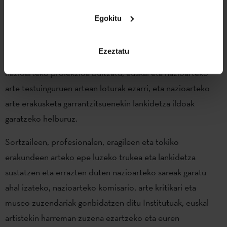
Programa ZABAL
Egokitu
Etxepare Euskal Institutuak 2019. urtean jarri zuen martxan
Ezeztatu
ZABAL programa euskal sorkuntza garaikidearen
nazioarteko proiekzioa bultzatu, euskal eta nazioarteko
arte testuinguruen artean loturak ezarri, eta nazioarteko
arte erakusketa garrantzitsuenekin lankidetza ildoak
garatzeko helburuz.
Sortzaileen, profesionalen, eragileen eta tokiko
erakundeen arteko epe luzeko trukea eta lankidetza
sustatzen eta errazten duten nazioarteko sareak garatu
ahal izateko, nazioarteko komisario, arte kritikari eta
museo zuzendariak gonbidatzen ditu Institutuak, euskal
artistekin harreman zuzena ezartzeko eta euren