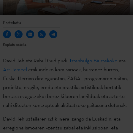
Partekatu
Kopiatu esteka
David Teh eta Rahul Gudipudi,
Istanbulgo Biurtekoko
eta
Art Jameel
erakundeko komisarioak, hurrenez hurren,
Euskal Herrian dira egunotan, ZABAL programaren baitan,
proiektu, eragile, eredu eta praktika artistikoak bertatik
bertara ezagutzeko; bereziki beren lan-ildoak eta aztertu
nahi dituzten kontzeptuak aktibatzeko gaitasuna dutenak.
David Teh uztailaren 12tik 15era izango da Euskadin, eta
erregionalismoaren –zentzu zabal eta inklusiboan- eta