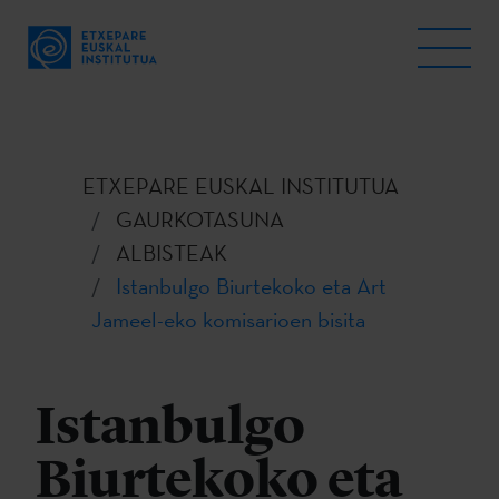
ETXEPARE EUSKAL INSTITUTUA
GAURKOTASUNA
ALBISTEAK
Istanbulgo Biurtekoko eta Art
Jameel-eko komisarioen bisita
Istanbulgo
Biurtekoko eta