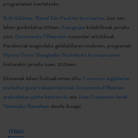
programetan txertatzeko
Ruth Estévez, Bienal São Pauloko komisarioa
, izan zen
lehen gonbidatua 2019an.
Ruangrupa
kolektiboak jarraitu
zion,
Documenta Fifteeneko
zuzendari artistikoak.
Pandemiak eragindako geldialdiaren ondoren, programak
Marina Otero Shanghaiko Biurtekoko komisarioaren
bisitarekin jarraitu zuen, 2021ean.
Ekimenak lehen fruituak eman ditu:
Consonni argitaletxe
eta kultur gune independenteak Documenta Fifteenen
erakusketan parte hartzen du
eta
June Cresporen lanak
Veneziako Bienalean
daude ikusgai.
ITZULI