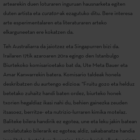
artearekin duen loturaren inguruan hausnarketa egiten
duten artista eta
curator
-ak ezagutuko ditu. Bere interesa
arte esperimentalaren eta literaturaren arteko
elkarguneetan ere kokatzen da.
Teh Australiarra da jaiotzez eta Singapurren bizi da.
Irailaren 17tik azaroaren 20ra egingo den Istanbulgo
Biurtekoko komisarioetako bat da, Ute Meta Bauer eta
Amar Kanwarrekin batera. Komisario taldeak honela
deskribatzen du aurtengo edizioa: “Fruitu gozo eta helduz
betetako zuhaitz handi baten ordez, biurteko honek
txorien hegaldiaz ikasi nahi du, behien gainezka zeuden
itsasoez, berritze- eta nutrizio-lurraren kimika motelaz.
Baliteke bilera handirik ez egotea, une eta leku jakin batean
antolatutako bilerarik ez egotea; aldiz, sakabanatze handia
izan liteke, hartzidura ikusezina. Haien hariak elkartu egingo