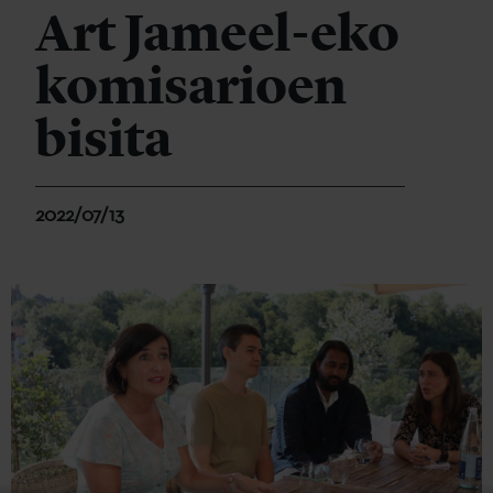
Art Jameel-eko
komisarioen
bisita
2022/07/13