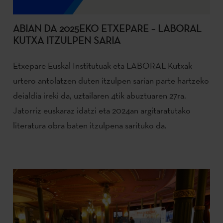
ABIAN DA 2025EKO ETXEPARE – LABORAL
KUTXA ITZULPEN SARIA
Etxepare Euskal Institutuak eta LABORAL Kutxak
urtero antolatzen duten itzulpen sarian parte hartzeko
deialdia ireki da, uztailaren 4tik abuztuaren 27ra.
Jatorriz euskaraz idatzi eta 2024an argitaratutako
literatura obra baten itzulpena sarituko da.