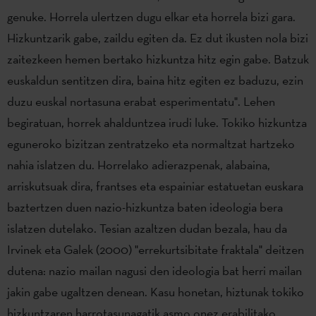
genuke. Horrela ulertzen dugu elkar eta horrela bizi gara.
Hizkuntzarik gabe, zaildu egiten da. Ez dut ikusten nola bizi
zaitezkeen hemen bertako hizkuntza hitz egin gabe. Batzuk
euskaldun sentitzen dira, baina hitz egiten ez baduzu, ezin
duzu euskal nortasuna erabat esperimentatu". Lehen
begiratuan, horrek ahalduntzea irudi luke. Tokiko hizkuntza
eguneroko bizitzan zentratzeko eta normaltzat hartzeko
nahia islatzen du. Horrelako adierazpenak, alabaina,
arriskutsuak dira, frantses eta espainiar estatuetan euskara
baztertzen duen nazio-hizkuntza baten ideologia bera
islatzen dutelako. Tesian azaltzen dudan bezala, hau da
Irvinek eta Galek (2000) "errekurtsibitate fraktala" deitzen
dutena: nazio mailan nagusi den ideologia bat herri mailan
jakin gabe ugaltzen denean. Kasu honetan, hiztunak tokiko
hizkuntzaren harrotasunagatik asmo onez erabilitako