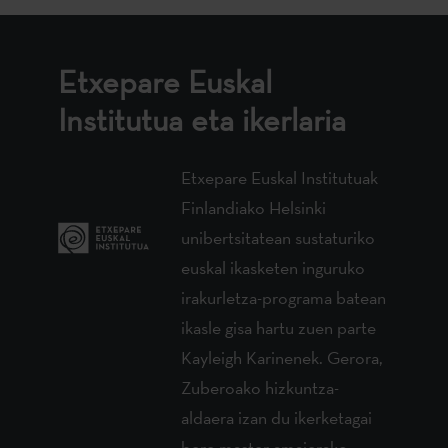
Etxepare Euskal
Institutua eta ikerlaria
Etxepare Euskal Institutuak
Finlandiako Helsinki
unibertsitatean sustaturiko
euskal ikasketen inguruko
irakurletza-programa batean
ikasle gisa hartu zuen parte
Kayleigh Karinenek. Gerora,
Zuberoako hizkuntza-
aldaera izan du ikerketagai
bere master amaierako