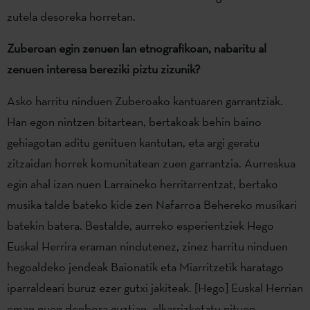
zutela desoreka horretan.
Zuberoan egin zenuen lan etnografikoan, nabaritu al
zenuen interesa bereziki piztu zizunik?
Asko harritu ninduen Zuberoako kantuaren garrantziak.
Han egon nintzen bitartean, bertakoak behin baino
gehiagotan aditu genituen kantutan, eta argi geratu
zitzaidan horrek komunitatean zuen garrantzia. Aurreskua
egin ahal izan nuen Larraineko herritarrentzat, bertako
musika talde bateko kide zen Nafarroa Behereko musikari
batekin batera. Bestalde, aurreko esperientziek Hego
Euskal Herrira eraman nindutenez, zinez harritu ninduen
hegoaldeko jendeak Baionatik eta Miarritzetik haratago
iparraldeari buruz ezer gutxi jakiteak. [Hego] Euskal Herrian
eman nuen denbora guztian, elkarrizketatu nituen