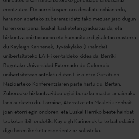
erantzutea. Eta aurreikuspen oro desafiatu nahian-edo,
hara non aparteko zubereraz idatzitako mezuan jaso dugun
haren onarpena. Euskal ikasketetan graduatua da, eta
hizkuntza aniztasunean eta humanitate digitaletan masterra
du Kayleigh Karinenek, Jyväskyläko (Finalndia)
unibertsitateko LAIF iker-taldeko kidea da. Berriki
Bogotako Universidad Externado de Colombia
unibertsitatean antolatu duten Hizkuntza Gutxituen
Nazioarteko Konferentziaren parte hartu du. Bertan,
Zuberoako hizkuntza-ideologiei buruzko master amaierako
lana aurkeztu du. Larraine, Atarratze eta Mauletik zenbait
joan-etorri egin ondoren, eta Euskal Herriko beste hainbat
txokotan ibili ondotik, Kayleigh Karinenek tarte bat eskaini
digu haren ikerketa-esperientziaz solasteko.