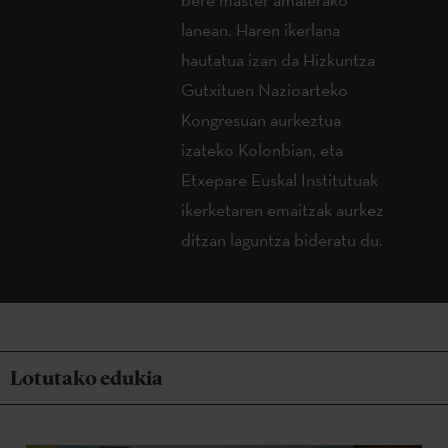
lanean. Haren ikerlana
hautatua izan da Hizkuntza
Gutxituen Nazioarteko
Kongresuan aurkeztua
izateko Kolonbian, eta
Etxepare Euskal Institutuak
ikerketaren emaitzak aurkez
ditzan laguntza bideratu du.
Lotutako edukia