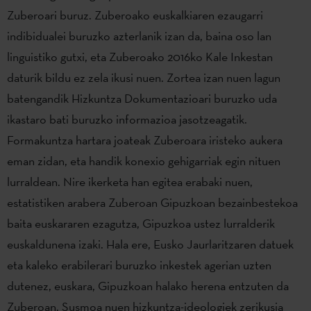
Zuberoari buruz. Zuberoako euskalkiaren ezaugarri
indibidualei buruzko azterlanik izan da, baina oso lan
linguistiko gutxi, eta Zuberoako 2016ko Kale Inkestan
daturik bildu ez zela ikusi nuen. Zortea izan nuen lagun
batengandik Hizkuntza Dokumentazioari buruzko uda
ikastaro bati buruzko informazioa jasotzeagatik.
Formakuntza hartara joateak Zuberoara iristeko aukera
eman zidan, eta handik konexio gehigarriak egin nituen
lurraldean. Nire ikerketa han egitea erabaki nuen,
estatistiken arabera Zuberoan Gipuzkoan bezainbestekoa
baita euskararen ezagutza, Gipuzkoa ustez lurralderik
euskaldunena izaki. Hala ere, Eusko Jaurlaritzaren datuek
eta kaleko erabilerari buruzko inkestek agerian uzten
dutenez, euskara, Gipuzkoan halako herena entzuten da
Zuberoan. Susmoa nuen hizkuntza-ideologiek zerikusia