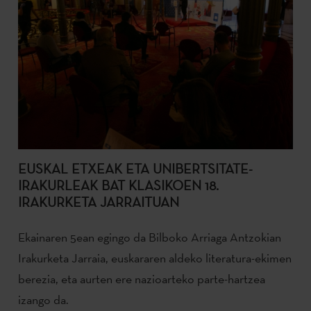
EUSKAL ETXEAK ETA UNIBERTSITATE-
IRAKURLEAK BAT KLASIKOEN 18.
IRAKURKETA JARRAITUAN
Ekainaren 5ean egingo da Bilboko Arriaga Antzokian
Irakurketa Jarraia, euskararen aldeko literatura-ekimen
berezia, eta aurten ere nazioarteko parte-hartzea
izango da.