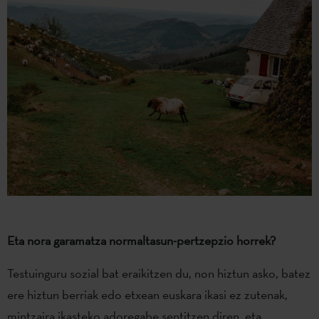
Eta nora garamatza normaltasun-pertzepzio horrek?
Testuinguru sozial bat eraikitzen du, non hiztun asko, batez
ere hiztun berriak edo etxean euskara ikasi ez zutenak,
mintzaira ikasteko adoregabe sentitzen diren, eta