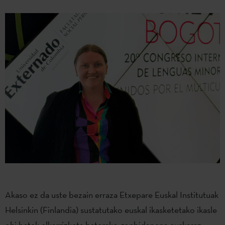
Akaso ez da uste bezain erraza Etxepare Euskal Institutuak
Helsinkin (Finlandia) sustatutako euskal ikasketetako ikasle
ohi batek elkarrizketa baterako gonbidapena euskaraz