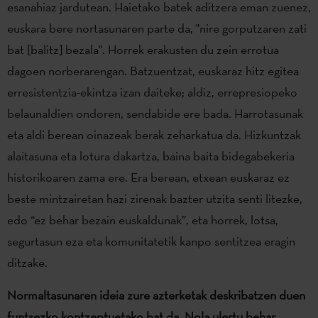
esanahiaz jardutean. Haietako batek aditzera eman zuenez,
euskara bere nortasunaren parte da, "nire gorputzaren zati
bat [balitz] bezala". Horrek erakusten du zein errotua
dagoen norberarengan. Batzuentzat, euskaraz hitz egitea
erresistentzia-ekintza izan daiteke; aldiz, errepresiopeko
belaunaldien ondoren, sendabide ere bada. Harrotasunak
eta aldi berean oinazeak berak zeharkatua da. Hizkuntzak
alaitasuna eta lotura dakartza, baina baita bidegabekeria
historikoaren zama ere. Era berean, etxean euskaraz ez
beste mintzairetan hazi zirenak bazter utzita senti litezke,
edo “ez behar bezain euskaldunak”, eta horrek, lotsa,
segurtasun eza eta komunitatetik kanpo sentitzea eragin
ditzake.
Normaltasunaren ideia zure azterketak deskribatzen duen
funtsezko kontzeptuetako bat da. Nola ulertu behar