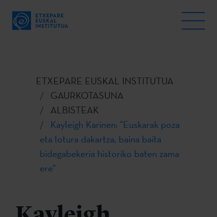
ETXEPARE EUSKAL INSTITUTUA
GAURKOTASUNA
ALBISTEAK
Kayleigh Karinen: "Euskarak poza
eta lotura dakartza, baina baita
bidegabekeria historiko baten zama
ere"
Kayleigh