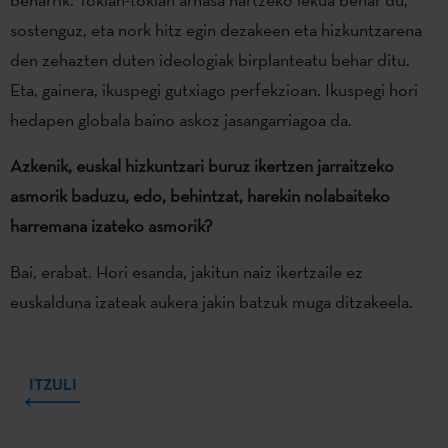
sostenguz, eta nork hitz egin dezakeen eta hizkuntzarena
den zehazten duten ideologiak birplanteatu behar ditu.
Eta, gainera, ikuspegi gutxiago perfekzioan. Ikuspegi hori
hedapen globala baino askoz jasangarriagoa da.
Azkenik, euskal hizkuntzari buruz ikertzen jarraitzeko
asmorik baduzu, edo, behintzat, harekin nolabaiteko
harremana izateko asmorik?
Bai, erabat. Hori esanda, jakitun naiz ikertzaile ez
euskalduna izateak aukera jakin batzuk muga ditzakeela.
ITZULI