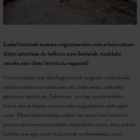
Euskal hiztunek euskara ongizatearekin nola erlazionatzen
duten aztertzea du helburu zure ikerlanak. Azalduko
zenuke zein diren lerroburu nagusiak?
Ondorioetako bat ideologia horiek ongizate indibiduala
eta komunitarioa indartzeko eta, batzuetan, zailtzeko
gaitasuna dutela da. Zuberoan, oro har, euskararekiko
lotura eta atxikipen emozionala ongizatearen alde ageri
ziren. Elkarrizketatuetako askok harreman hori termino
pertsonal eta emozionaletan deskribatu zuten, eta zenbait
hunkitu ere egin ziren hizkuntzak norberarekiko zuen