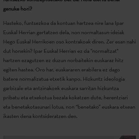
genuke hori?
Hasteko, funtsezkoa da kontuan hartzea nire lana Ipar
Euskal Herrian gertatzen dela, non normaltasun-ideiak
Hego Euskal Herrikoen oso kontrakoak diren. Zer esan nahi
dut honekin? Ipar Euskal Herrian ez da "normaltzat"
hartzen ezagutzen ez duzun norbaitekin euskaraz hitz
egiten hastea. Oro har, euskararen erabilera ez dago
batere normalizatua etxetik kanpo. Hizkuntz ideologia
garbizale eta antzinakoek euskara sarritan hizkuntza
pribatu eta etxekotua bezala kokatzen dute, herentziari
eta benetakotasunari lotua, non “benetako” euskara etxean
ikasten dena kontsideratzen den.