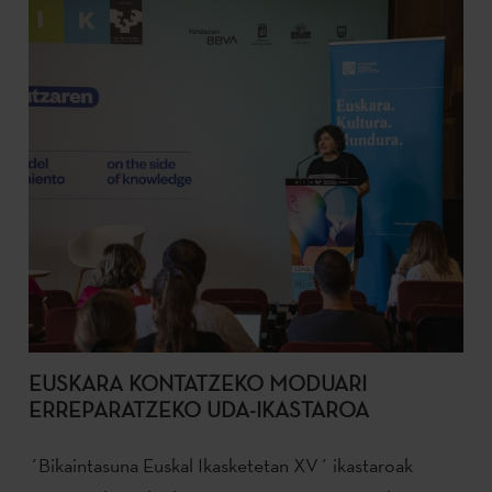
EUSKARA KONTATZEKO MODUARI
ERREPARATZEKO UDA-IKASTAROA
´Bikaintasuna Euskal Ikasketetan XV´ ikastaroak