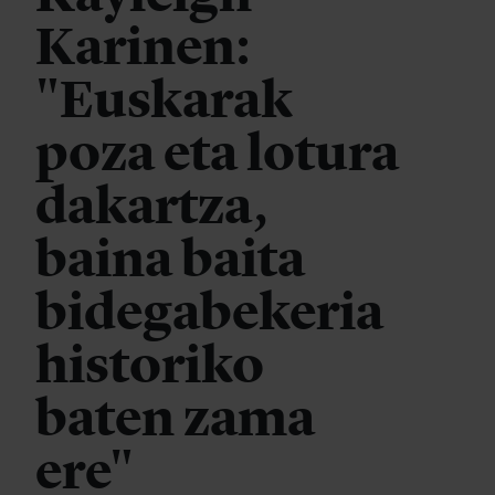
Karinen:
"Euskarak
poza eta lotura
dakartza,
baina baita
bidegabekeria
historiko
baten zama
ere"