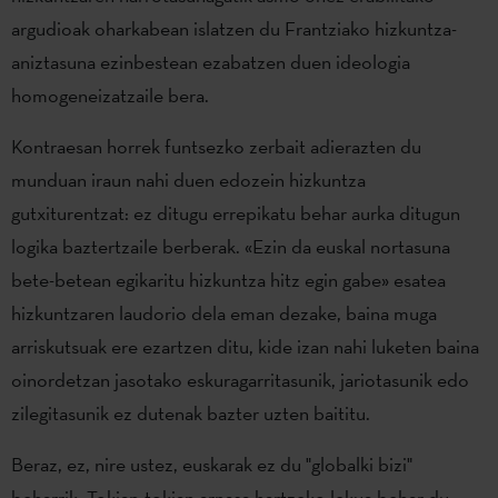
argudioak oharkabean islatzen du Frantziako hizkuntza-
aniztasuna ezinbestean ezabatzen duen ideologia
homogeneizatzaile bera.
Kontraesan horrek funtsezko zerbait adierazten du
munduan iraun nahi duen edozein hizkuntza
gutxiturentzat: ez ditugu errepikatu behar aurka ditugun
logika baztertzaile berberak. «Ezin da euskal nortasuna
bete-betean egikaritu hizkuntza hitz egin gabe» esatea
hizkuntzaren laudorio dela eman dezake, baina muga
arriskutsuak ere ezartzen ditu, kide izan nahi luketen baina
oinordetzan jasotako eskuragarritasunik, jariotasunik edo
zilegitasunik ez dutenak bazter uzten baititu.
Beraz, ez, nire ustez, euskarak ez du "globalki bizi"
beharrik. Tokian-tokian arnasa hartzeko lekua behar du,