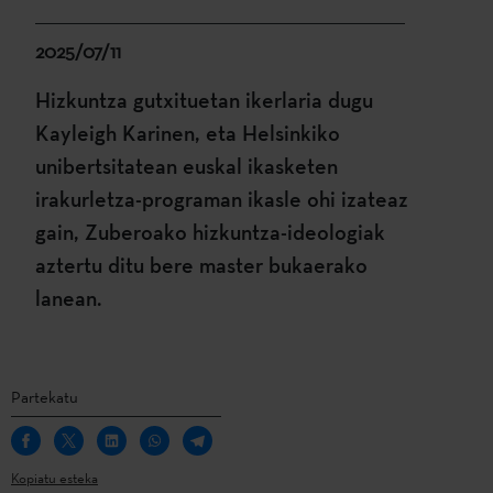
2025/07/11
Hizkuntza gutxituetan ikerlaria dugu
Kayleigh Karinen, eta Helsinkiko
unibertsitatean euskal ikasketen
irakurletza-programan ikasle ohi izateaz
gain, Zuberoako hizkuntza-ideologiak
aztertu ditu bere master bukaerako
lanean.
Partekatu
Kopiatu esteka