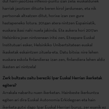
dut harri-jasotzea inflexio-puntu izan zela: euskaldunek
harriak jasotzen dituzte beren kirol jardunean, eta nik
pertsonak altxatzen ditut, horixe izan zen gure
hastapeneko lotura. 2014an atera nintzen Espainiatik,
euskara ikasi nahi nuela jakinda. Eta aukera hori 2017an
Helsinkira joan nintzenean iritsi zen, Etxepare Euskal
Institutuari esker, Helsinkiko Unibertsitatean euskal
ikasketak eskaintzen zituela-eta. Datu bitxia: nire lehen
euskara eskola finlandieraz izan zen, finlandiera lehen aldiz
ikasten ari nintzela!
Zerk bultzatu zaitu bereziki Ipar Euskal Herrian ikerketak
egitera?
Arrakala nabaritu nuen ikerketan. Hainbeste ikerkuntza
egiten ari dira Euskal Autonomia Erkidegoan eta hain
ikerketa gutxi dago Ipar Euskal Herriari buruz, zer esanik ez