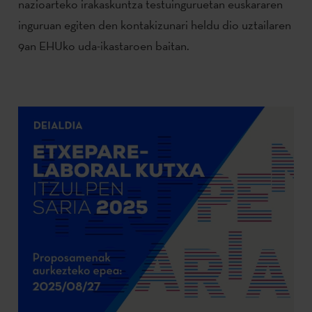
nazioarteko irakaskuntza testuinguruetan euskararen
inguruan egiten den kontakizunari heldu dio uztailaren
9an EHUko uda-ikastaroen baitan.