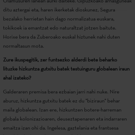
Olamusuren lanean aurki daiteke. Gipuzkoako arnasguneak
ditu aztergai eta, haren ikerketak dioskunez, Segura
bezalako herrietan hain dago normalizatua euskara,
tokikoek ia emantzat edo naturaltzat jotzen baitute.
Horixe bera da Zuberoako euskal hiztunek nahi duten
normaltasun mota.
Zure ikuspegitik, zer funtsezko alderdi bete beharko
lituzke hizkuntza gutxitu batek testuinguru globalean iraun
ahal izateko?
Galderaren premisa bera ezbaian jarri nahi nuke. Nire
aburuz, hizkuntza gutxitu batek ez du "biziraun" behar
maila globalean. Izan ere, hizkuntzen botere-harreman
globala kolonizazioaren, deuseztapenaren eta indarraren
emaitza izan ohi da. Ingelesa, gaztelania eta frantsesa