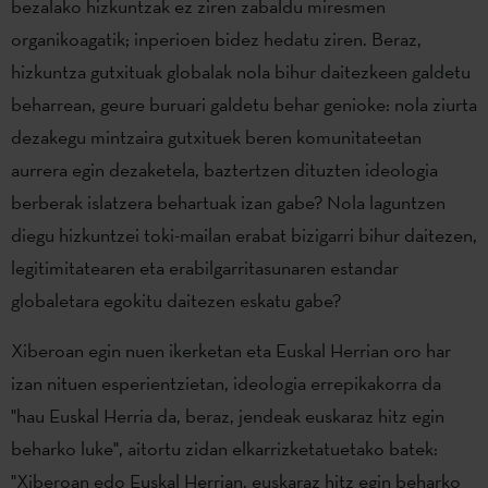
bezalako hizkuntzak ez ziren zabaldu miresmen
organikoagatik; inperioen bidez hedatu ziren. Beraz,
hizkuntza gutxituak globalak nola bihur daitezkeen galdetu
beharrean, geure buruari galdetu behar genioke: nola ziurta
dezakegu mintzaira gutxituek beren komunitateetan
aurrera egin dezaketela, baztertzen dituzten ideologia
berberak islatzera behartuak izan gabe? Nola laguntzen
diegu hizkuntzei toki-mailan erabat bizigarri bihur daitezen,
legitimitatearen eta erabilgarritasunaren estandar
globaletara egokitu daitezen eskatu gabe?
Xiberoan egin nuen ikerketan eta Euskal Herrian oro har
izan nituen esperientzietan, ideologia errepikakorra da
"hau Euskal Herria da, beraz, jendeak euskaraz hitz egin
beharko luke", aitortu zidan elkarrizketatuetako batek:
"Xiberoan edo Euskal Herrian, euskaraz hitz egin beharko