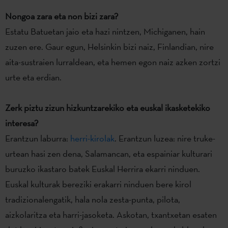
Nongoa zara eta non bizi zara?
Estatu Batuetan jaio eta hazi nintzen, Michiganen, hain
zuzen ere. Gaur egun, Helsinkin bizi naiz, Finlandian, nire
aita-sustraien lurraldean, eta hemen egon naiz azken zortzi
urte eta erdian.
Zerk piztu zizun hizkuntzarekiko eta euskal ikasketekiko
interesa?
Erantzun laburra:
herri-kirolak
. Erantzun luzea: nire truke-
urtean hasi zen dena, Salamancan, eta espainiar kulturari
buruzko ikastaro batek Euskal Herrira ekarri ninduen.
Euskal kulturak bereziki erakarri ninduen bere kirol
tradizionalengatik, hala nola zesta-punta, pilota,
aizkolaritza eta harri-jasoketa. Askotan, txantxetan esaten