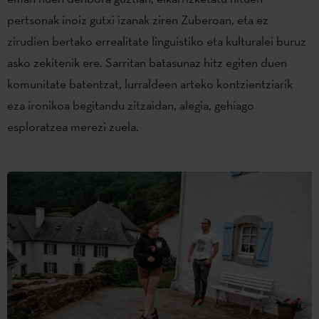
pertsonak inoiz gutxi izanak ziren Zuberoan, eta ez
zirudien bertako errealitate linguistiko eta kulturalei buruz
asko zekitenik ere. Sarritan batasunaz hitz egiten duen
komunitate batentzat, lurraldeen arteko kontzientziarik
eza ironikoa begitandu zitzaidan, alegia, gehiago
esploratzea merezi zuela.