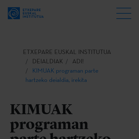
ETXEPARE EUSKAL INSTITUTUA
DEIALDIAK
ADI!
KIMUAK programan parte
hartzeko deialdia, irekita
KIMUAK
programan