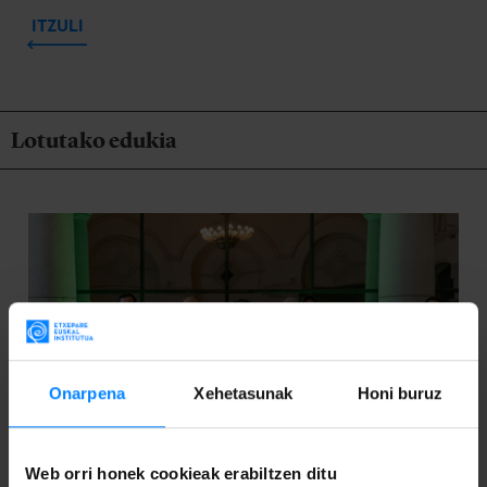
ITZULI
Lotutako edukia
Onarpena
Xehetasunak
Honi buruz
Web orri honek cookieak erabiltzen ditu