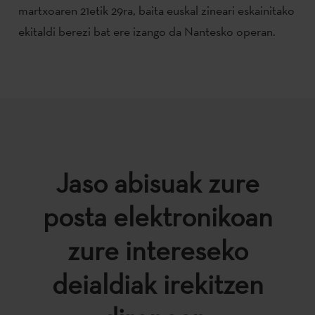
martxoaren 21etik 29ra, baita euskal zineari eskainitako
ekitaldi berezi bat ere izango da Nantesko operan.
Jaso abisuak zure
posta elektronikoan
zure intereseko
deialdiak irekitzen