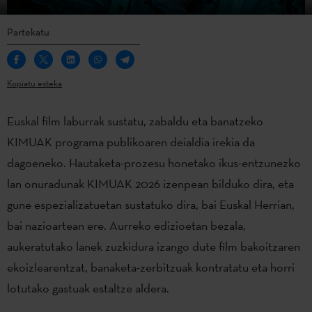
Partekatu
Kopiatu esteka
Euskal film laburrak sustatu, zabaldu eta banatzeko
KIMUAK programa publikoaren deialdia irekia da
dagoeneko. Hautaketa-prozesu honetako ikus-entzunezko
lan onuradunak KIMUAK 2026 izenpean bilduko dira, eta
gune espezializatuetan sustatuko dira, bai Euskal Herrian,
bai nazioartean ere. Aurreko edizioetan bezala,
aukeratutako lanek zuzkidura izango dute film bakoitzaren
ekoizlearentzat, banaketa-zerbitzuak kontratatu eta horri
lotutako gastuak estaltze aldera.