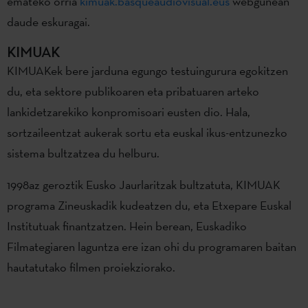
emateko orria
kimuak.basqueaudiovisual.eus
webgunean
daude eskuragai.
KIMUAK
KIMUAKek bere jarduna egungo testuingurura egokitzen
du, eta sektore publikoaren eta pribatuaren arteko
lankidetzarekiko konpromisoari eusten dio. Hala,
sortzaileentzat aukerak sortu eta euskal ikus-entzunezko
sistema bultzatzea du helburu.
1998az geroztik Eusko Jaurlaritzak bultzatuta, KIMUAK
programa Zineuskadik kudeatzen du, eta Etxepare Euskal
Institutuak finantzatzen. Hein berean, Euskadiko
Filmategiaren laguntza ere izan ohi du programaren baitan
hautatutako filmen proiekziorako.