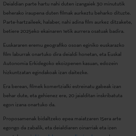
Deialdian parte hartu nahi duten izangaiek 30 minututik
beherako iraupena duten filmak aurkeztu beharko dituzte.
Parte-hartzaileek, halaber, nahi adina film aurkez ditzakete,
betiere 2025eko ekainaren 1etik aurrera osatuak badira.
Euskararen eremu geografiko osoan eginiko euskarazko
film laburrak onartuko dira deialdi honetan, eta Euskal
Autonomia Erkidegoko ekoizpenen kasuan, edozein
hizkuntzatan egindakoak izan daitezke.
Era berean, filmek komertzialki estreinatu gabeak izan
behar dute, eta gehienez ere, 20 jaialditan inskribatuta
egon izana onartuko da.
Proposamenak bidaltzeko epea maiatzaren 15era arte
egongo da zabalik, eta deialdiaren oinarriak eta izen