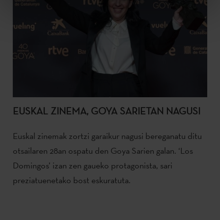
EUSKAL ZINEMA, GOYA SARIETAN NAGUSI
Euskal zinemak zortzi garaikur nagusi bereganatu ditu
otsailaren 28an ospatu den Goya Sarien galan. ‘Los
Domingos’ izan zen gaueko protagonista, sari
preziatuenetako bost eskuratuta.