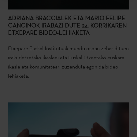
ADRIANA BRACCIALEK ETA MARIO FELIPE
CANCINOK IRABAZI DUTE 24. KORRIKAREN
ETXEPARE BIDEO-LEHIAKETA
Etxepare Euskal Institutuak mundu osoan zehar dituen
irakurletzetako ikasleei eta Euskal Etxeetako euskara
ikasle eta komunitateari zuzenduta egon da bideo
lehiaketa.