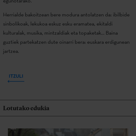
egunotarako.
Herrialde bakoitzean bere modura antolatzen da: ibilbide
sinbolikoak, lekukoa eskuz esku eramatea, ekitaldi
kulturalak, musika, mintzaldiak eta topaketak… Baina
guztiek partekatzen dute oinarri bera: euskara erdigunean
jartzea.
ITZULI
Lotutako edukia