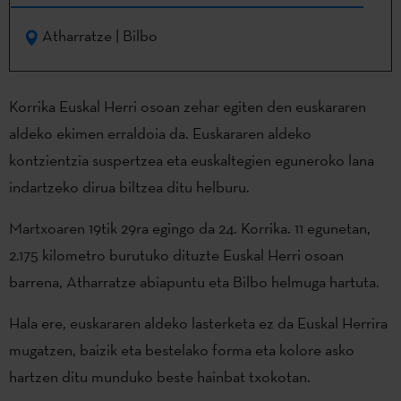
Atharratze | Bilbo
Korrika Euskal Herri osoan zehar egiten den euskararen
aldeko ekimen erraldoia da. Euskararen aldeko
kontzientzia suspertzea eta euskaltegien eguneroko lana
indartzeko dirua biltzea ditu helburu.
Martxoaren 19tik 29ra egingo da 24. Korrika. 11 egunetan,
2.175 kilometro burutuko dituzte Euskal Herri osoan
barrena, Atharratze abiapuntu eta Bilbo helmuga hartuta.
Hala ere, euskararen aldeko lasterketa ez da Euskal Herrira
mugatzen, baizik eta bestelako forma eta kolore asko
hartzen ditu munduko beste hainbat txokotan.