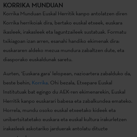
KORRIKA MUNDUAN
Korrika Munduan Euskal Herritik kanpo antolatzen diren
Korrika herrikoiak dira, bertako euskal etxeek, euskara
ikasleek, irakasleek eta laguntzaileek sustatuak. Formatu
txikiagoan izan arren, esanahi handiko ekimenak dira:
euskararen aldeko mezua mundura zabaltzen dute, eta
diasporako euskaldunak saretu.
Aurten, ‘Euskara gara’ lelopean, nazioartera zabalduko da,
beste behin,
Korrika
. Ohi bezala, Etxepare Euskal
Institutuak bat egingo du AEK-ren ekimenarekin, Euskal
Herritik kanpo euskarari babesa eta zabalkundea emateko.
Horrela, mundu osoko euskal etxeetako kideek eta
unibertsitatetako euskara eta euskal kultura irakurletzen
irakasleek askotariko jarduerak antolatu dituzte