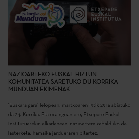
NAZIOARTEKO EUSKAL HIZTUN
KOMUNITATEA SARETUKO DU KORRIKA
MUNDUAN EKIMENAK
‘Euskara gara’ lelopean, martxoaren 19tik 29ra abiatuko
da 24. Korrika. Eta oraingoan ere, Etxepare Euskal
Institutuarekin elkarlanean, nazioartera zabalduko da
lasterketa, hamaika jardueraren bitartez.