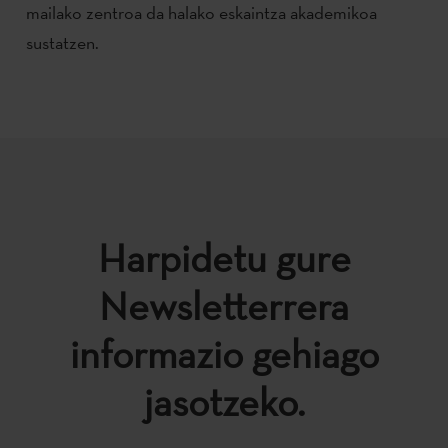
mailako zentroa da halako eskaintza akademikoa
sustatzen.
Harpidetu gure
Newsletterrera
informazio gehiago
jasotzeko.