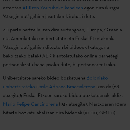
asteotan
AEKren Youtubeko kanalean
egon dira ikusgai.
‘Atsegin dut’ gehien jasotakoek irabazi dute.
40 parte hartzaile izan dira aurtengoan, Europa, Ozeania
eta Ameriketako unibertsitate eta Euskal Etxetakoak.
‘Atsegin dut’ gehien dituzten bi bideoek (kategoria
bakoitzeko batek) AEK-k antolatutako online barnetegi
pertsonalizatu bana jasoko dute, bi pertsonarentzako.
Unibertsitate sareko bideo bozkatuena
Boloniako
unibertsitateko ikasle Adriana Braccialerena
izan da (68
atsegite); Euskal Etxeen sareko bideo bozkatuenak, aldiz,
Mario Felipe Cancinorena
(947 atsegite). Martxoaren 10era
bitarte bozkatu ahal izan dira bideoak (10:00, GMT+1).