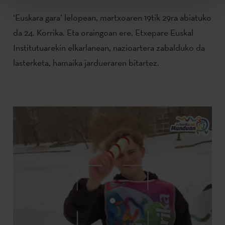
‘Euskara gara’ lelopean, martxoaren 19tik 29ra abiatuko
da 24. Korrika. Eta oraingoan ere, Etxepare Euskal
Institutuarekin elkarlanean, nazioartera zabalduko da
lasterketa, hamaika jardueraren bitartez.