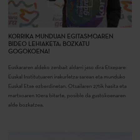
KORRIKA MUNDUAN EGITASMOAREN
BIDEO LEHIAKETA: BOZKATU
GOGOKOENA!
Euskararen aldeko zenbait aldarri jaso dira Etxepare
Euskal Institutuaren irakurletza-sarean eta munduko
Euskal Etxe ezberdinetan. Otsailaren 27tik hasita eta
martxoaren 10era bitarte, posible da gustokoenaren
alde bozkatzea.