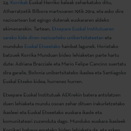
24.
Korrikak
Euskal Herriko kaleak zeharkatuko ditu,
Atharratzetik Bilbora martxoaren 19tik 29ra, eta asko dira
nazioartean bat egingo dutenak euskararen aldeko
ekimenarekin. Tartean,
Etxepare Euskal Institutuaren
sareko kide diren nazioarteko unibertsitateetan
eta
munduko
Euskal Etxeetako
hainbat lagunek. Horietako
batzuek Korrika Munduan bideo lehiaketan parte hartu
dute: Adriana Bracciale eta Mario Felipe Cancino suertatu
dira garaile, Bolonia unibertsitateko ikaslea eta Santiagoko
Euskal Etxeko kidea, hurrenez hurren.
Etxepare Euskal Institutuak AEKrekin batera antolatzen
duen lehiaketa mundu osoan zehar dituen irakurletzetako
ikasleei eta Euskal Etxeetako euskara ikasle eta
komunitateari zuzenduta dago. Munduko euskara ikasleek
Korrikari babesa emateko bideo lehiaketa da, eta azken