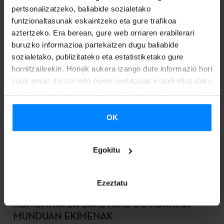
pertsonalizatzeko, baliabide sozialetako
funtzionaltasunak eskaintzeko eta gure trafikoa
aztertzeko. Era berean, gure web orriaren erabilerari
buruzko informazioa partekatzen dugu baliabide
sozialetako, publizitateko eta estatistiketako gure
hornitzaileekin. Horiek aukera izango dute informazio hori
zeuk eman diezun edo euren zerbitzuak erabili dituzulako
eskuratu duten bestelako informazio batekin uztartzeko.
OK
Egokitu
Ezeztatu
NAZIOARTEKO EUSKAL HIZTUN
KOMUNITATEA SARETUKO DU KORRIKA
MUNDUAN EKIMENAK