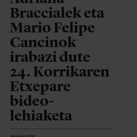
Braccialek eta
Mario Felipe
Cancinok
irabazi dute
24. Korrikaren
Etxepare
bideo-
lehiaketa
2026/03/11