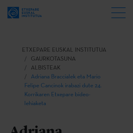
ETXEPARE EUSKAL INSTITUTUA
GAURKOTASUNA
ALBISTEAK
Adriana Braccialek eta Mario
Felipe Cancinok irabazi dute 24.
Korrikaren Etxepare bideo-
lehiaketa
Adriana