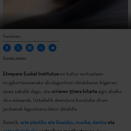
Partekatu
Kopiatu esteka
Etxepare Euskal Institutua
ren kultur sortzaileen
mugikortasunerako dirulaguntzen deialdiaren bigarren
epea zabalik dago, eta
urriaren 30era bitarte
egin ahalko
dira eskaerak. Uztailetik abendura burutuko diren
jarduerak laguntzera dator deialdia.
Batetik,
arte plastiko eta ikusizko
,
musika
,
dantza
eta
antzerkigintzako
sortzaileen mugikortasuna
diruz