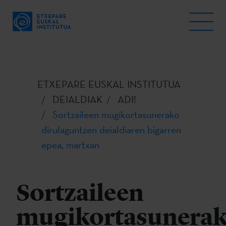
ETXEPARE EUSKAL INSTITUTUA
DEIALDIAK
ADI!
Sortzaileen mugikortasunerako
dirulaguntzen deialdiaren bigarren
epea, martxan
Sortzaileen
mugikortasunera