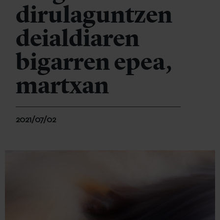
dirulaguntzen
deialdiaren
bigarren epea,
martxan
2021/07/02