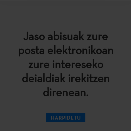
Jaso abisuak zure
posta elektronikoan
zure intereseko
deialdiak irekitzen
direnean.
HARPIDETU